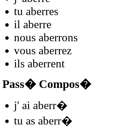
tu
aberr
es
il
aberr
e
nous
aberr
ons
vous
aberr
ez
ils
aberr
ent
Pass� Compos�
j'
ai aberr
�
tu
as aberr
�