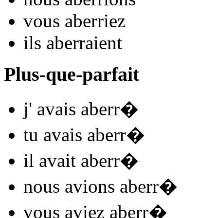
vous
aberr
iez
ils
aberr
aient
Plus-que-parfait
j'
avais aberr
�
tu
avais aberr
�
il
avait aberr
�
nous
avions aberr
�
vous
aviez aberr
�