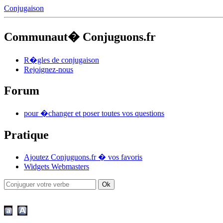
Conjugaison
Communaut� Conjuguons.fr
R�gles de conjugaison
Rejoignez-nous
Forum
pour �changer et poser toutes vos questions
Pratique
Ajoutez Conjuguons.fr � vos favoris
Widgets Webmasters