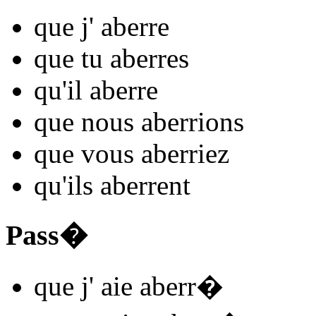
que j'
aberr
e
que tu
aberr
es
qu'il
aberr
e
que nous
aberr
ions
que vous
aberr
iez
qu'ils
aberr
ent
Pass�
que j'
aie aberr
�