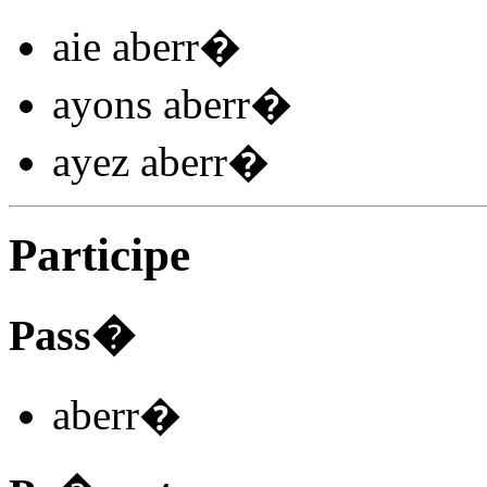
aie aberr
�
ayons aberr
�
ayez aberr
�
Participe
Pass�
aberr
�