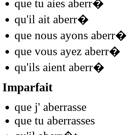
que tu
aies aberr
�
qu'il
ait aberr
�
que nous
ayons aberr
�
que vous
ayez aberr
�
qu'ils
aient aberr
�
Imparfait
que j'
aberr
asse
que tu
aberr
asses