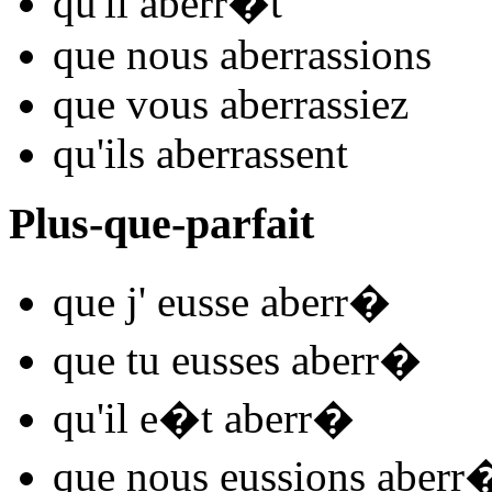
qu'il
aberr
�t
que nous
aberr
assions
que vous
aberr
assiez
qu'ils
aberr
assent
Plus-que-parfait
que j'
eusse aberr
�
que tu
eusses aberr
�
qu'il
e�t aberr
�
que nous
eussions aberr