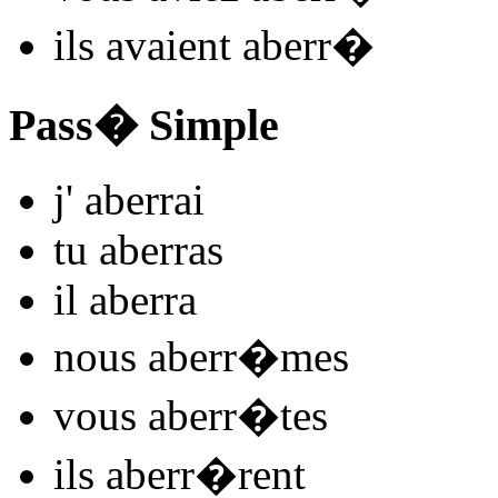
ils
avaient aberr
�
Pass� Simple
j'
aberr
ai
tu
aberr
as
il
aberr
a
nous
aberr
�mes
vous
aberr
�tes
ils
aberr
�rent