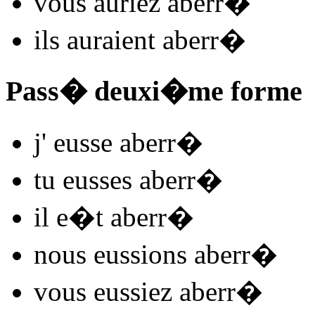
vous
auriez aberr
�
ils
auraient aberr
�
Pass� deuxi�me forme
j'
eusse aberr
�
tu
eusses aberr
�
il
e�t aberr
�
nous
eussions aberr
�
vous
eussiez aberr
�