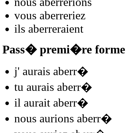
nous
aberr
e
r
ions
vous
aberr
e
r
iez
ils
aberr
e
r
aient
Pass� premi�re forme
j'
aurais aberr
�
tu
aurais aberr
�
il
aurait aberr
�
nous
aurions aberr
�