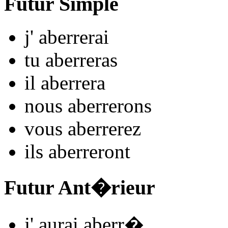
Futur Simple
j'
aberr
e
r
ai
tu
aberr
e
r
as
il
aberr
e
r
a
nous
aberr
e
r
ons
vous
aberr
e
r
ez
ils
aberr
e
r
ont
Futur Ant�rieur
j'
aurai aberr
�