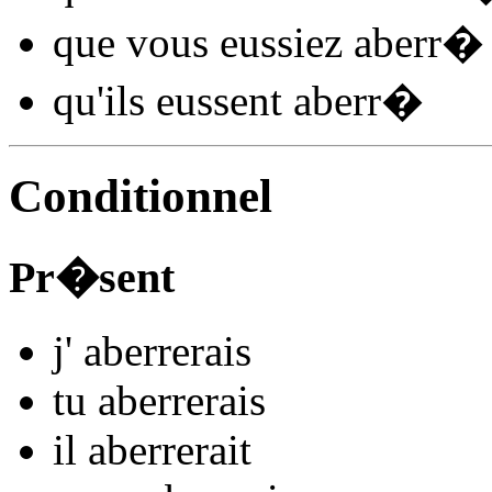
que vous
eussiez aberr
�
qu'ils
eussent aberr
�
Conditionnel
Pr�sent
j'
aberr
e
r
ais
tu
aberr
e
r
ais
il
aberr
e
r
ait