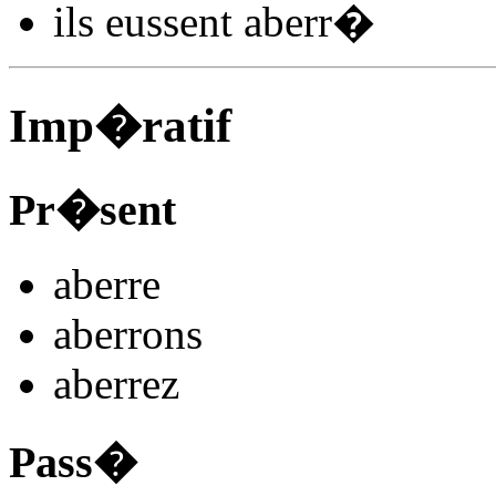
ils
eussent aberr
�
Imp�ratif
Pr�sent
aberr
e
aberr
ons
aberr
ez
Pass�