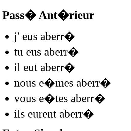
Pass� Ant�rieur
j'
eus aberr
�
tu
eus aberr
�
il
eut aberr
�
nous
e�mes aberr
�
vous
e�tes aberr
�
ils
eurent aberr
�