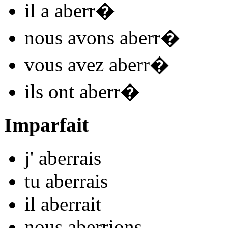
il
a aberr
�
nous
avons aberr
�
vous
avez aberr
�
ils
ont aberr
�
Imparfait
j'
aberr
ais
tu
aberr
ais
il
aberr
ait
nous
aberr
ions