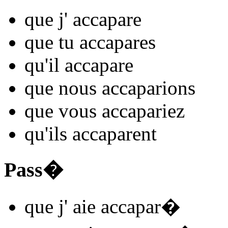
que j'
accapar
e
que tu
accapar
es
qu'il
accapar
e
que nous
accapar
ions
que vous
accapar
iez
qu'ils
accapar
ent
Pass�
que j'
aie accapar
�