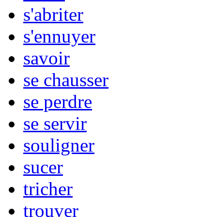
s'abriter
s'ennuyer
savoir
se chausser
se perdre
se servir
souligner
sucer
tricher
trouver