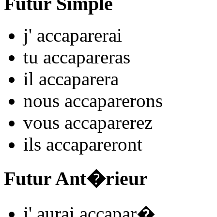
Futur Simple
j'
accapar
e
r
ai
tu
accapar
e
r
as
il
accapar
e
r
a
nous
accapar
e
r
ons
vous
accapar
e
r
ez
ils
accapar
e
r
ont
Futur Ant�rieur
j'
aurai accapar
�