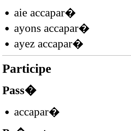
aie accapar
�
ayons accapar
�
ayez accapar
�
Participe
Pass�
accapar
�