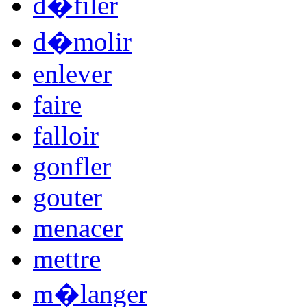
d�filer
d�molir
enlever
faire
falloir
gonfler
gouter
menacer
mettre
m�langer