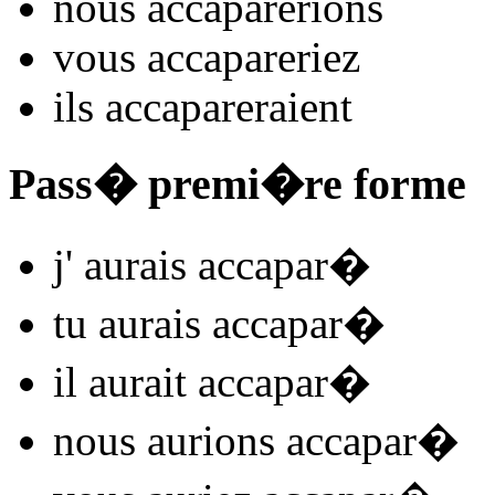
nous
accapar
e
r
ions
vous
accapar
e
r
iez
ils
accapar
e
r
aient
Pass� premi�re forme
j'
aurais accapar
�
tu
aurais accapar
�
il
aurait accapar
�
nous
aurions accapar
�