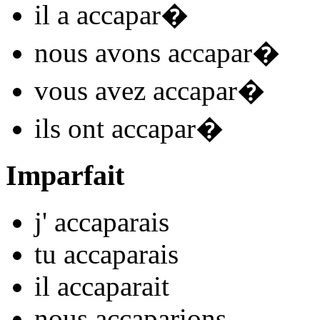
il
a accapar
�
nous
avons accapar
�
vous
avez accapar
�
ils
ont accapar
�
Imparfait
j'
accapar
ais
tu
accapar
ais
il
accapar
ait
nous
accapar
ions