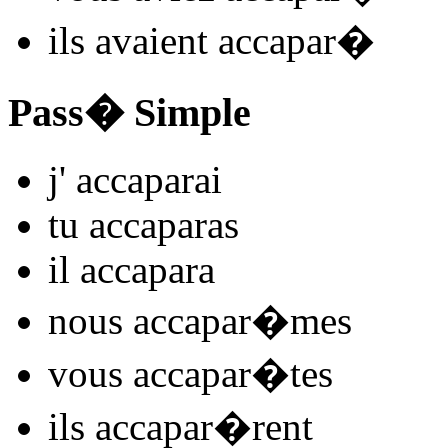
ils
avaient accapar
�
Pass� Simple
j'
accapar
ai
tu
accapar
as
il
accapar
a
nous
accapar
�mes
vous
accapar
�tes
ils
accapar
�rent