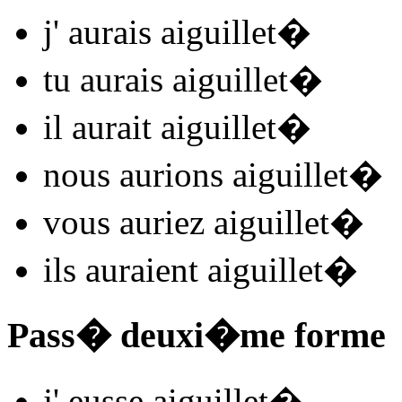
j'
aurais aiguillet
�
tu
aurais aiguillet
�
il
aurait aiguillet
�
nous
aurions aiguillet
�
vous
auriez aiguillet
�
ils
auraient aiguillet
�
Pass� deuxi�me forme
j'
eusse aiguillet
�