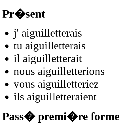
Pr�sent
j'
aiguillet
t
e
r
ais
tu
aiguillet
t
e
r
ais
il
aiguillet
t
e
r
ait
nous
aiguillet
t
e
r
ions
vous
aiguillet
t
e
r
iez
ils
aiguillet
t
e
r
aient
Pass� premi�re forme