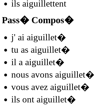
ils
aiguillet
t
ent
Pass� Compos�
j'
ai aiguillet
�
tu
as aiguillet
�
il
a aiguillet
�
nous
avons aiguillet
�
vous
avez aiguillet
�
ils
ont aiguillet
�