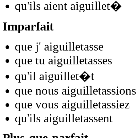
qu'ils
aient aiguillet
�
Imparfait
que j'
aiguillet
asse
que tu
aiguillet
asses
qu'il
aiguillet
�t
que nous
aiguillet
assions
que vous
aiguillet
assiez
qu'ils
aiguillet
assent
Plus-que-parfait