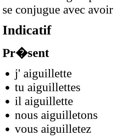
se conjugue avec
avoir
Indicatif
Pr�sent
j'
aiguillet
t
e
tu
aiguillet
t
es
il
aiguillet
t
e
nous
aiguillet
ons
vous
aiguillet
ez