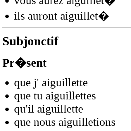
vous
aurez aiguillet
�
ils
auront aiguillet
�
Subjonctif
Pr�sent
que j'
aiguillet
t
e
que tu
aiguillet
t
es
qu'il
aiguillet
t
e
que nous
aiguillet
ions