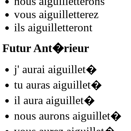
nous
aiguillet
t
e
r
ons
vous
aiguillet
t
e
r
ez
ils
aiguillet
t
e
r
ont
Futur Ant�rieur
j'
aurai aiguillet
�
tu
auras aiguillet
�
il
aura aiguillet
�
nous
aurons aiguillet
�