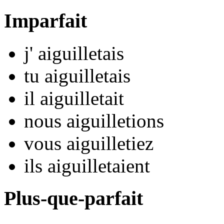
Imparfait
j'
aiguillet
ais
tu
aiguillet
ais
il
aiguillet
ait
nous
aiguillet
ions
vous
aiguillet
iez
ils
aiguillet
aient
Plus-que-parfait