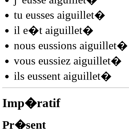
tu
eusses aiguillet
�
il
e�t aiguillet
�
nous
eussions aiguillet
�
vous
eussiez aiguillet
�
ils
eussent aiguillet
�
Imp�ratif
Pr�sent