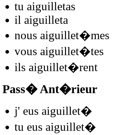
tu
aiguillet
as
il
aiguillet
a
nous
aiguillet
�mes
vous
aiguillet
�tes
ils
aiguillet
�rent
Pass� Ant�rieur
j'
eus aiguillet
�
tu
eus aiguillet
�