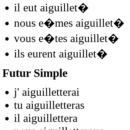
il
eut aiguillet
�
nous
e�mes aiguillet
�
vous
e�tes aiguillet
�
ils
eurent aiguillet
�
Futur Simple
j'
aiguillet
t
e
r
ai
tu
aiguillet
t
e
r
as
il
aiguillet
t
e
r
a