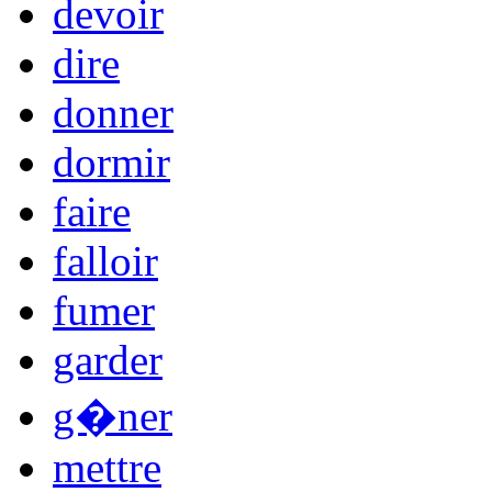
devoir
dire
donner
dormir
faire
falloir
fumer
garder
g�ner
mettre