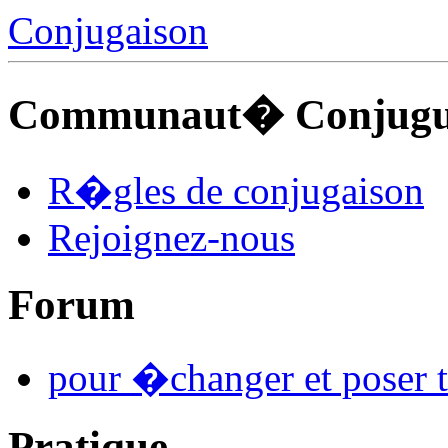
Conjugaison
Communaut� Conjuguo
R�gles de conjugaison
Rejoignez-nous
Forum
pour �changer et poser t
Pratique