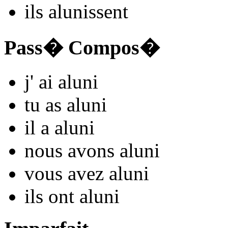
ils
alun
issent
Pass� Compos�
j'
ai alun
i
tu
as alun
i
il
a alun
i
nous
avons alun
i
vous
avez alun
i
ils
ont alun
i