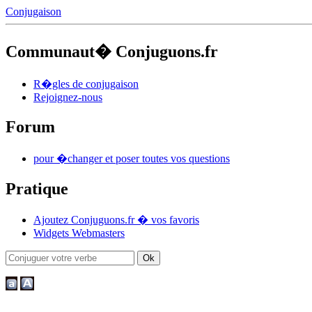
Conjugaison
Communaut� Conjuguons.fr
R�gles de conjugaison
Rejoignez-nous
Forum
pour �changer et poser toutes vos questions
Pratique
Ajoutez Conjuguons.fr � vos favoris
Widgets Webmasters