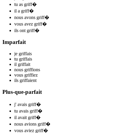
tu
as griff
�
il
a griff
�
nous
avons griff
�
vous
avez griff
�
ils
ont griff
�
Imparfait
je
griff
ais
tu
griff
ais
il
griff
ait
nous
griff
ions
vous
griff
iez
ils
griff
aient
Plus-que-parfait
j'
avais griff
�
tu
avais griff
�
il
avait griff
�
nous
avions griff
�
vous
aviez griff
�