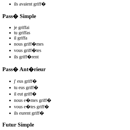
ils
avaient griff
�
Pass� Simple
je
griff
ai
tu
griff
as
il
griff
a
nous
griff
�mes
vous
griff
�tes
ils
griff
�rent
Pass� Ant�rieur
j'
eus griff
�
tu
eus griff
�
il
eut griff
�
nous
e�mes griff
�
vous
e�tes griff
�
ils
eurent griff
�
Futur Simple