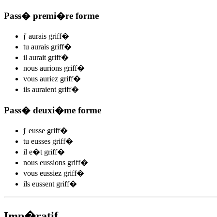
Pass� premi�re forme
j'
aurais griff
�
tu
aurais griff
�
il
aurait griff
�
nous
aurions griff
�
vous
auriez griff
�
ils
auraient griff
�
Pass� deuxi�me forme
j'
eusse griff
�
tu
eusses griff
�
il
e�t griff
�
nous
eussions griff
�
vous
eussiez griff
�
ils
eussent griff
�
Imp�ratif