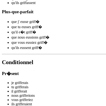
qu'ils
griff
assent
Plus-que-parfait
que j'
eusse griff
�
que tu
eusses griff
�
qu'il
e�t griff
�
que nous
eussions griff
�
que vous
eussiez griff
�
qu'ils
eussent griff
�
Conditionnel
Pr�sent
je
griff
e
r
ais
tu
griff
e
r
ais
il
griff
e
r
ait
nous
griff
e
r
ions
vous
griff
e
r
iez
ils
griff
e
r
aient