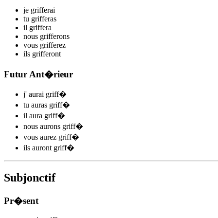
je
griff
e
r
ai
tu
griff
e
r
as
il
griff
e
r
a
nous
griff
e
r
ons
vous
griff
e
r
ez
ils
griff
e
r
ont
Futur Ant�rieur
j'
aurai griff
�
tu
auras griff
�
il
aura griff
�
nous
aurons griff
�
vous
aurez griff
�
ils
auront griff
�
Subjonctif
Pr�sent