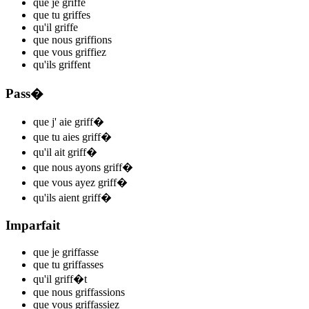
que je
griff
e
que tu
griff
es
qu'il
griff
e
que nous
griff
ions
que vous
griff
iez
qu'ils
griff
ent
Pass�
que j'
aie griff
�
que tu
aies griff
�
qu'il
ait griff
�
que nous
ayons griff
�
que vous
ayez griff
�
qu'ils
aient griff
�
Imparfait
que je
griff
asse
que tu
griff
asses
qu'il
griff
�t
que nous
griff
assions
que vous
griff
assiez