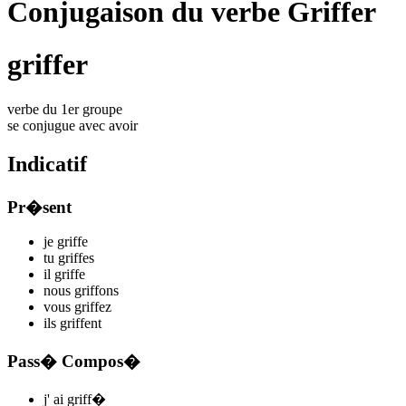
Conjugaison du verbe Griffer
griffer
verbe du 1er groupe
se conjugue avec
avoir
Indicatif
Pr�sent
je
griff
e
tu
griff
es
il
griff
e
nous
griff
ons
vous
griff
ez
ils
griff
ent
Pass� Compos�
j'
ai griff
�