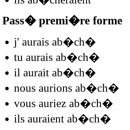
Pass� premi�re forme
j'
aurais ab�ch
�
tu
aurais ab�ch
�
il
aurait ab�ch
�
nous
aurions ab�ch
�
vous
auriez ab�ch
�
ils
auraient ab�ch
�