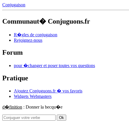
Conjugaison
Communaut� Conjuguons.fr
R�gles de conjugaison
Rejoignez-nous
Forum
pour �changer et poser toutes vos questions
Pratique
Ajoutez Conjuguons.fr � vos favoris
Widgets Webmasters
d�finition
: Donner la becqu�e