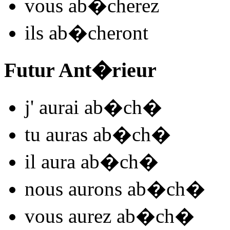
vous
ab�ch
e
r
ez
ils
ab�ch
e
r
ont
Futur Ant�rieur
j'
aurai ab�ch
�
tu
auras ab�ch
�
il
aura ab�ch
�
nous
aurons ab�ch
�
vous
aurez ab�ch
�