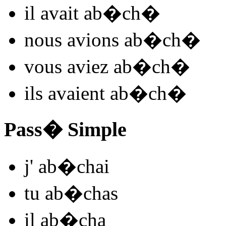
il
avait ab�ch
�
nous
avions ab�ch
�
vous
aviez ab�ch
�
ils
avaient ab�ch
�
Pass� Simple
j'
ab�ch
ai
tu
ab�ch
as
il
ab�ch
a