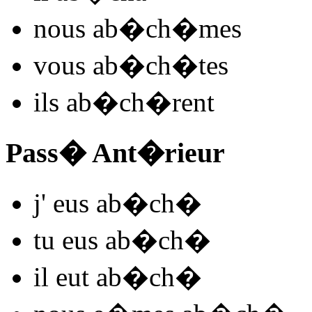
nous
ab�ch
�mes
vous
ab�ch
�tes
ils
ab�ch
�rent
Pass� Ant�rieur
j'
eus ab�ch
�
tu
eus ab�ch
�
il
eut ab�ch
�