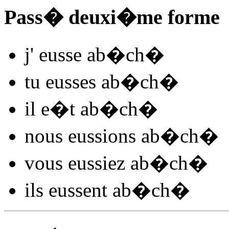
Pass� deuxi�me forme
j'
eusse ab�ch
�
tu
eusses ab�ch
�
il
e�t ab�ch
�
nous
eussions ab�ch
�
vous
eussiez ab�ch
�
ils
eussent ab�ch
�