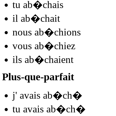
tu
ab�ch
ais
il
ab�ch
ait
nous
ab�ch
ions
vous
ab�ch
iez
ils
ab�ch
aient
Plus-que-parfait
j'
avais ab�ch
�
tu
avais ab�ch
�