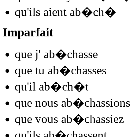
qu'ils
aient ab�ch
�
Imparfait
que j'
ab�ch
asse
que tu
ab�ch
asses
qu'il
ab�ch
�t
que nous
ab�ch
assions
que vous
ab�ch
assiez
qu'ils
ab�ch
assent