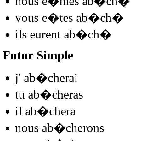
nous
e�mes ab�ch
�
vous
e�tes ab�ch
�
ils
eurent ab�ch
�
Futur Simple
j'
ab�ch
e
r
ai
tu
ab�ch
e
r
as
il
ab�ch
e
r
a
nous
ab�ch
e
r
ons