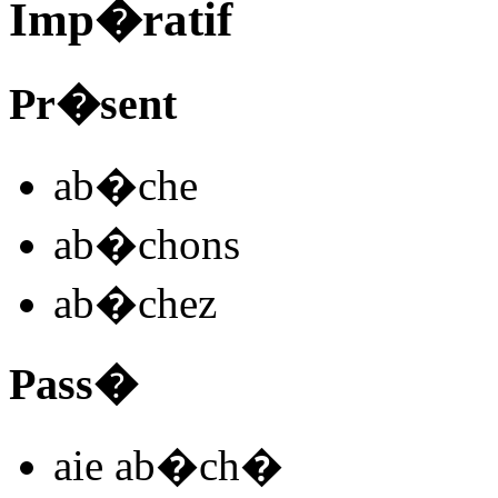
Imp�ratif
Pr�sent
ab
�
ch
e
ab�ch
ons
ab�ch
ez
Pass�
aie ab�ch
�