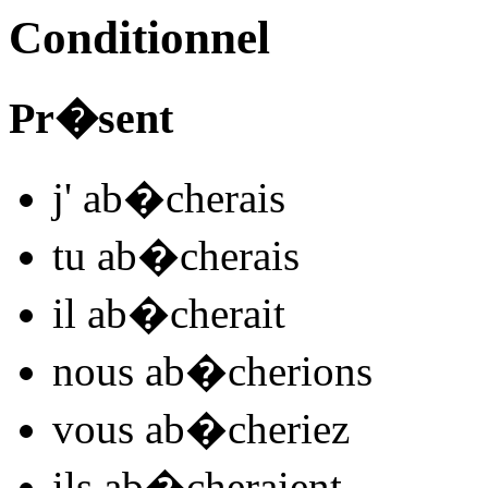
Conditionnel
Pr�sent
j'
ab�ch
e
r
ais
tu
ab�ch
e
r
ais
il
ab�ch
e
r
ait
nous
ab�ch
e
r
ions
vous
ab�ch
e
r
iez
ils
ab�ch
e
r
aient