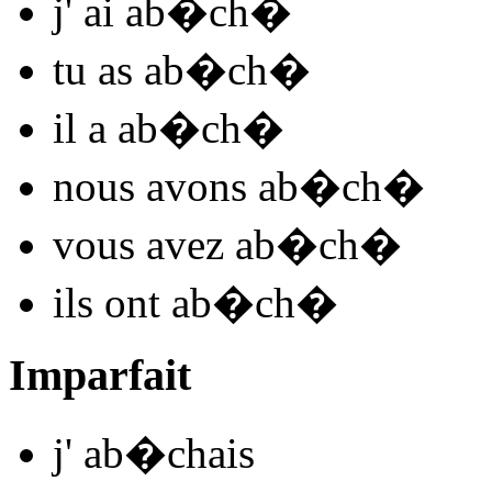
j'
ai ab�ch
�
tu
as ab�ch
�
il
a ab�ch
�
nous
avons ab�ch
�
vous
avez ab�ch
�
ils
ont ab�ch
�
Imparfait
j'
ab�ch
ais