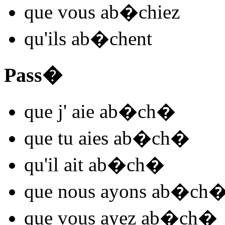
que vous
ab�ch
iez
qu'ils
ab
�
ch
ent
Pass�
que j'
aie ab�ch
�
que tu
aies ab�ch
�
qu'il
ait ab�ch
�
que nous
ayons ab�ch
que vous
ayez ab�ch
�