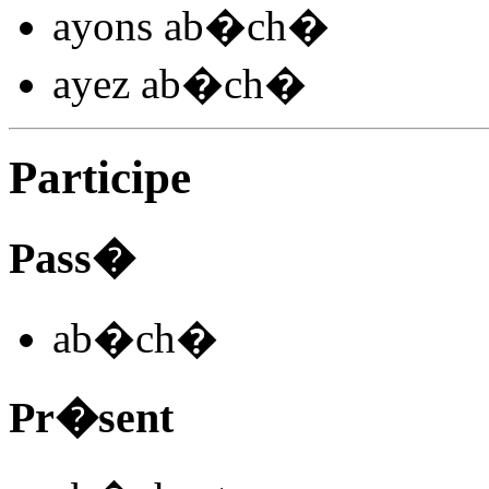
ayons ab�ch
�
ayez ab�ch
�
Participe
Pass�
ab�ch
�
Pr�sent