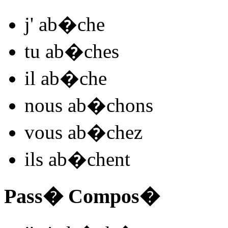
j'
ab
�
ch
e
tu
ab
�
ch
es
il
ab
�
ch
e
nous
ab�ch
ons
vous
ab�ch
ez
ils
ab
�
ch
ent
Pass� Compos�