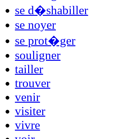
se d�shabiller
se noyer
se prot�ger
souligner
tailler
trouver
venir
visiter
vivre
voir