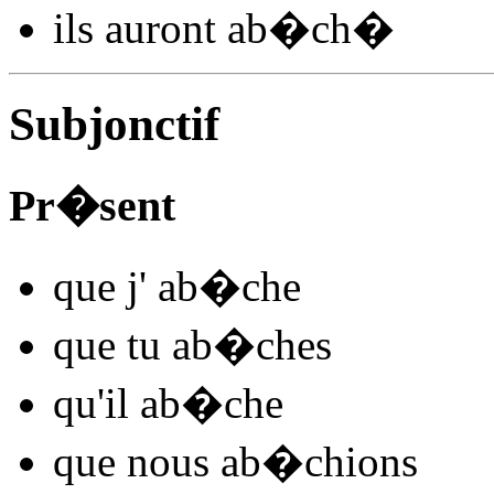
ils
auront ab�ch
�
Subjonctif
Pr�sent
que j'
ab
�
ch
e
que tu
ab
�
ch
es
qu'il
ab
�
ch
e
que nous
ab�ch
ions