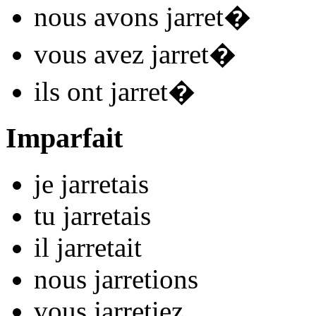
nous
avons jarret
�
vous
avez jarret
�
ils
ont jarret
�
Imparfait
je
jarret
ais
tu
jarret
ais
il
jarret
ait
nous
jarret
ions
vous
jarret
iez