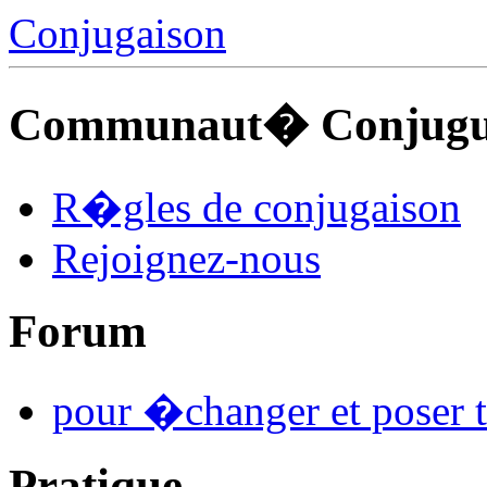
Conjugaison
Communaut� Conjuguo
R�gles de conjugaison
Rejoignez-nous
Forum
pour �changer et poser t
Pratique