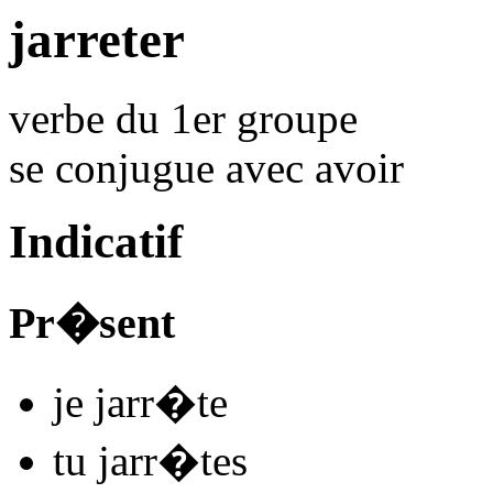
jarreter
verbe du 1er groupe
se conjugue avec
avoir
Indicatif
Pr�sent
je
jarr
�
t
e
tu
jarr
�
t
es