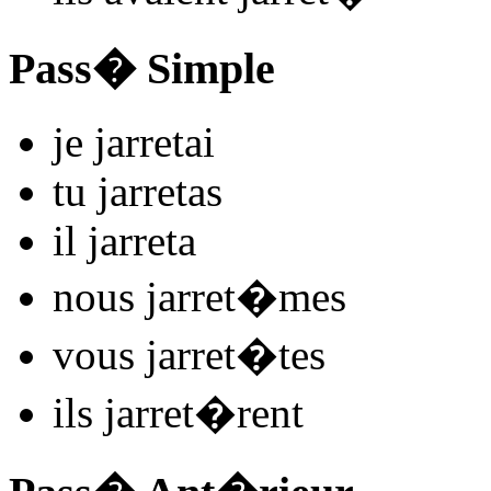
Pass� Simple
je
jarret
ai
tu
jarret
as
il
jarret
a
nous
jarret
�mes
vous
jarret
�tes
ils
jarret
�rent