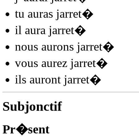
tu
auras jarret
�
il
aura jarret
�
nous
aurons jarret
�
vous
aurez jarret
�
ils
auront jarret
�
Subjonctif
Pr�sent