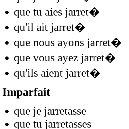
que tu
aies jarret
�
qu'il
ait jarret
�
que nous
ayons jarret
�
que vous
ayez jarret
�
qu'ils
aient jarret
�
Imparfait
que je
jarret
asse
que tu
jarret
asses