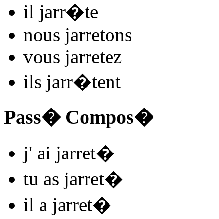
il
jarr
�
t
e
nous
jarret
ons
vous
jarret
ez
ils
jarr
�
t
ent
Pass� Compos�
j'
ai jarret
�
tu
as jarret
�
il
a jarret
�