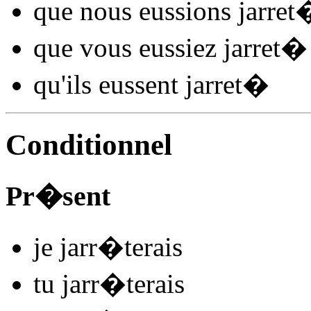
que nous
eussions jarret
que vous
eussiez jarret
�
qu'ils
eussent jarret
�
Conditionnel
Pr�sent
je
jarr
�
t
e
r
ais
tu
jarr
�
t
e
r
ais