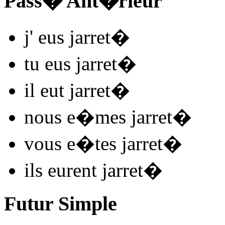
Pass� Ant�rieur
j'
eus jarret
�
tu
eus jarret
�
il
eut jarret
�
nous
e�mes jarret
�
vous
e�tes jarret
�
ils
eurent jarret
�
Futur Simple