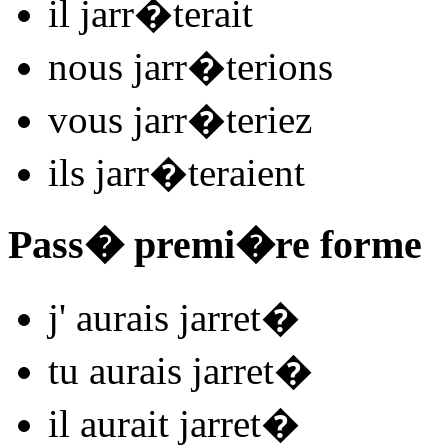
il
jarr
�
t
e
r
ait
nous
jarr
�
t
e
r
ions
vous
jarr
�
t
e
r
iez
ils
jarr
�
t
e
r
aient
Pass� premi�re forme
j'
aurais jarret
�
tu
aurais jarret
�
il
aurait jarret
�