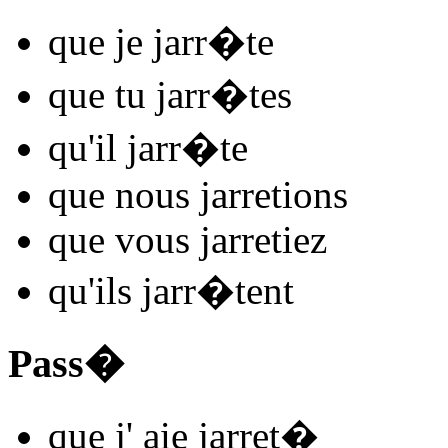
que je
jarr
�
t
e
que tu
jarr
�
t
es
qu'il
jarr
�
t
e
que nous
jarret
ions
que vous
jarret
iez
qu'ils
jarr
�
t
ent
Pass�
que j'
aie jarret
�