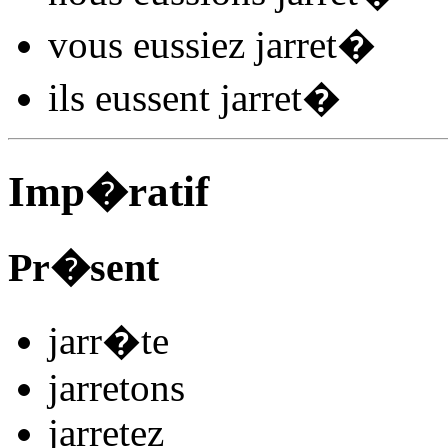
vous
eussiez jarret
�
ils
eussent jarret
�
Imp�ratif
Pr�sent
jarr
�
t
e
jarret
ons
jarret
ez