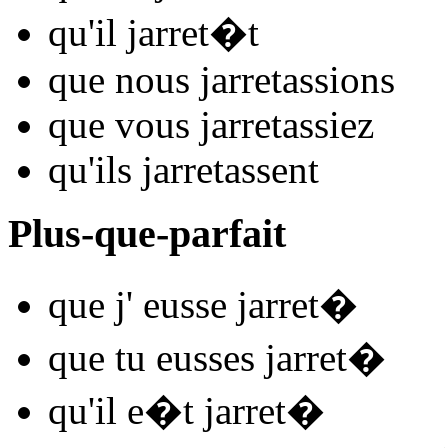
qu'il
jarret
�t
que nous
jarret
assions
que vous
jarret
assiez
qu'ils
jarret
assent
Plus-que-parfait
que j'
eusse jarret
�
que tu
eusses jarret
�
qu'il
e�t jarret
�