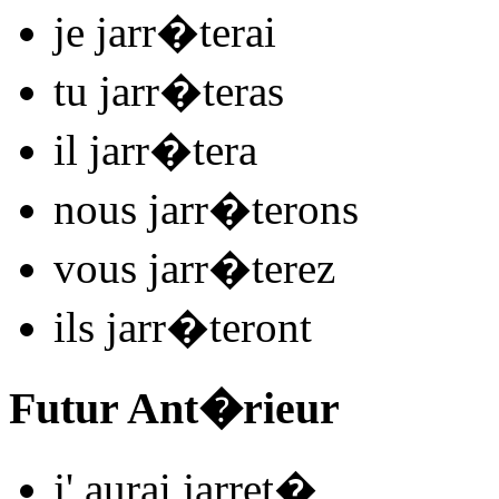
je
jarr
�
t
e
r
ai
tu
jarr
�
t
e
r
as
il
jarr
�
t
e
r
a
nous
jarr
�
t
e
r
ons
vous
jarr
�
t
e
r
ez
ils
jarr
�
t
e
r
ont
Futur Ant�rieur
j'
aurai jarret
�