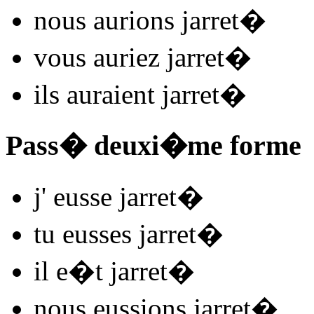
nous
aurions jarret
�
vous
auriez jarret
�
ils
auraient jarret
�
Pass� deuxi�me forme
j'
eusse jarret
�
tu
eusses jarret
�
il
e�t jarret
�
nous
eussions jarret
�