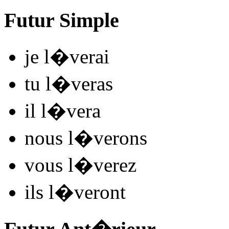
Futur Simple
je
l
�
v
e
r
ai
tu
l
�
v
e
r
as
il
l
�
v
e
r
a
nous
l
�
v
e
r
ons
vous
l
�
v
e
r
ez
ils
l
�
v
e
r
ont