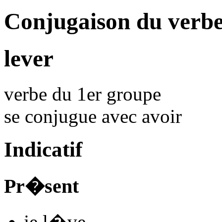
Conjugaison du verb
lever
verbe du 1er groupe
se conjugue avec
avoir
Indicatif
Pr�sent
je
l
�
v
e