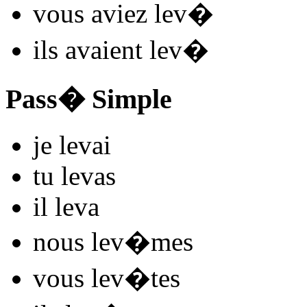
vous
aviez lev
�
ils
avaient lev
�
Pass� Simple
je
lev
ai
tu
lev
as
il
lev
a
nous
lev
�mes
vous
lev
�tes