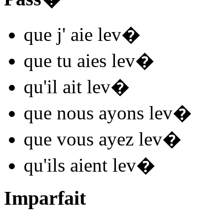
que j'
aie lev
�
que tu
aies lev
�
qu'il
ait lev
�
que nous
ayons lev
�
que vous
ayez lev
�
qu'ils
aient lev
�
Imparfait