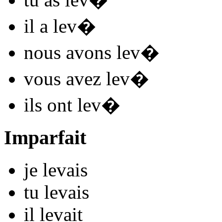
il
a lev
�
nous
avons lev
�
vous
avez lev
�
ils
ont lev
�
Imparfait
je
lev
ais
tu
lev
ais
il
lev
ait