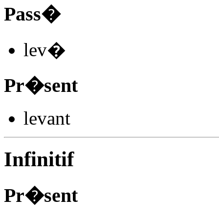
Pass�
lev
�
Pr�sent
lev
ant
Infinitif
Pr�sent