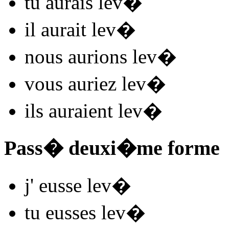
tu
aurais lev
�
il
aurait lev
�
nous
aurions lev
�
vous
auriez lev
�
ils
auraient lev
�
Pass� deuxi�me forme
j'
eusse lev
�
tu
eusses lev
�