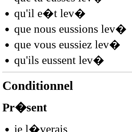
qu'il
e�t lev
�
que nous
eussions lev
�
que vous
eussiez lev
�
qu'ils
eussent lev
�
Conditionnel
Pr�sent
je
l
�
v
e
r
ais