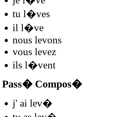
tu
l
�
v
es
il
l
�
v
e
nous
lev
ons
vous
lev
ez
ils
l
�
v
ent
Pass� Compos�
j'
ai lev
�
tu
as lev
�