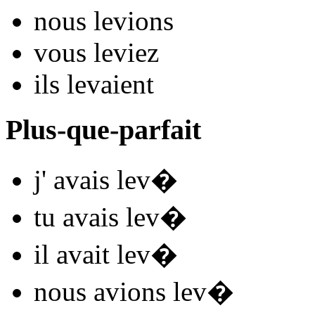
nous
lev
ions
vous
lev
iez
ils
lev
aient
Plus-que-parfait
j'
avais lev
�
tu
avais lev
�
il
avait lev
�
nous
avions lev
�