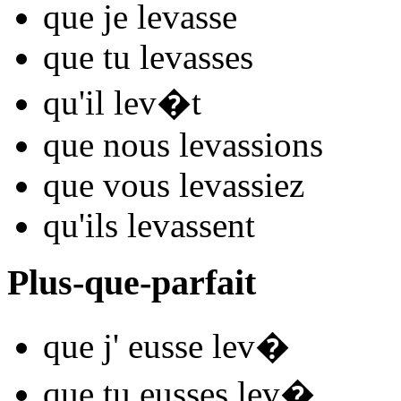
que je
lev
asse
que tu
lev
asses
qu'il
lev
�t
que nous
lev
assions
que vous
lev
assiez
qu'ils
lev
assent
Plus-que-parfait
que j'
eusse lev
�
que tu
eusses lev
�