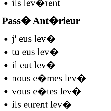
ils
lev
�rent
Pass� Ant�rieur
j'
eus lev
�
tu
eus lev
�
il
eut lev
�
nous
e�mes lev
�
vous
e�tes lev
�
ils
eurent lev
�