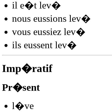
il
e�t lev
�
nous
eussions lev
�
vous
eussiez lev
�
ils
eussent lev
�
Imp�ratif
Pr�sent
l
�
v
e