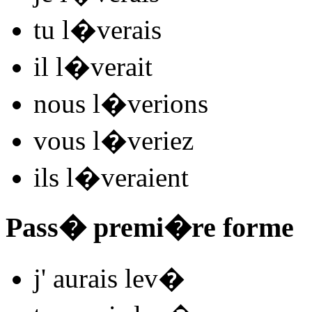
tu
l
�
v
e
r
ais
il
l
�
v
e
r
ait
nous
l
�
v
e
r
ions
vous
l
�
v
e
r
iez
ils
l
�
v
e
r
aient
Pass� premi�re forme
j'
aurais lev
�