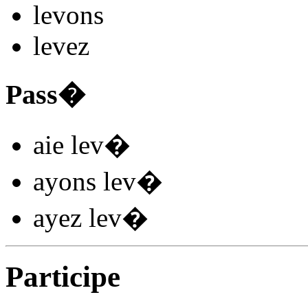
lev
ons
lev
ez
Pass�
aie lev
�
ayons lev
�
ayez lev
�
Participe