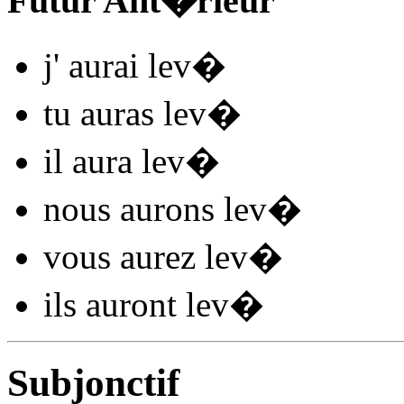
Futur Ant�rieur
j'
aurai lev
�
tu
auras lev
�
il
aura lev
�
nous
aurons lev
�
vous
aurez lev
�
ils
auront lev
�
Subjonctif