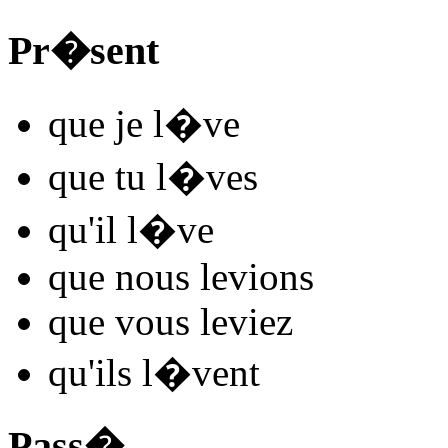
Pr�sent
que je
l
�
v
e
que tu
l
�
v
es
qu'il
l
�
v
e
que nous
lev
ions
que vous
lev
iez
qu'ils
l
�
v
ent
Pass�