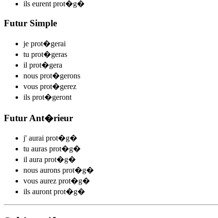
ils
eurent prot�g
�
Futur Simple
je
prot�g
e
r
ai
tu
prot�g
e
r
as
il
prot�g
e
r
a
nous
prot�g
e
r
ons
vous
prot�g
e
r
ez
ils
prot�g
e
r
ont
Futur Ant�rieur
j'
aurai prot�g
�
tu
auras prot�g
�
il
aura prot�g
�
nous
aurons prot�g
�
vous
aurez prot�g
�
ils
auront prot�g
�