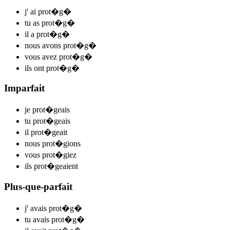
j'
ai prot�g
�
tu
as prot�g
�
il
a prot�g
�
nous
avons prot�g
�
vous
avez prot�g
�
ils
ont prot�g
�
Imparfait
je
prot�
ge
ais
tu
prot�
ge
ais
il
prot�
ge
ait
nous
prot�g
ions
vous
prot�g
iez
ils
prot�
ge
aient
Plus-que-parfait
j'
avais prot�g
�
tu
avais prot�g
�