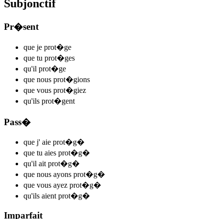
Subjonctif
Pr�sent
que je
prot
�
g
e
que tu
prot
�
g
es
qu'il
prot
�
g
e
que nous
prot�g
ions
que vous
prot�g
iez
qu'ils
prot
�
g
ent
Pass�
que j'
aie prot�g
�
que tu
aies prot�g
�
qu'il
ait prot�g
�
que nous
ayons prot�g
�
que vous
ayez prot�g
�
qu'ils
aient prot�g
�
Imparfait