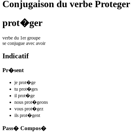
Conjugaison du verbe Proteger
prot�ger
verbe du 1er groupe
se conjugue avec
avoir
Indicatif
Pr�sent
je
prot
�
g
e
tu
prot
�
g
es
il
prot
�
g
e
nous
prot�
ge
ons
vous
prot�g
ez
ils
prot
�
g
ent
Pass� Compos�