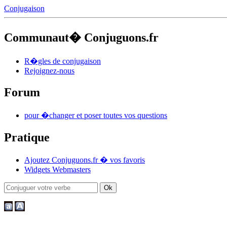
Conjugaison
Communaut� Conjuguons.fr
R�gles de conjugaison
Rejoignez-nous
Forum
pour �changer et poser toutes vos questions
Pratique
Ajoutez Conjuguons.fr � vos favoris
Widgets Webmasters