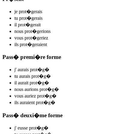
je
prot�g
e
r
ais
tu
prot�g
e
r
ais
il
prot�g
e
r
ait
nous
prot�g
e
r
ions
vous
prot�g
e
r
iez
ils
prot�g
e
r
aient
Pass� premi�re forme
j'
aurais prot�g
�
tu
aurais prot�g
�
il
aurait prot�g
�
nous
aurions prot�g
�
vous
auriez prot�g
�
ils
auraient prot�g
�
Pass� deuxi�me forme
j'
eusse prot�g
�