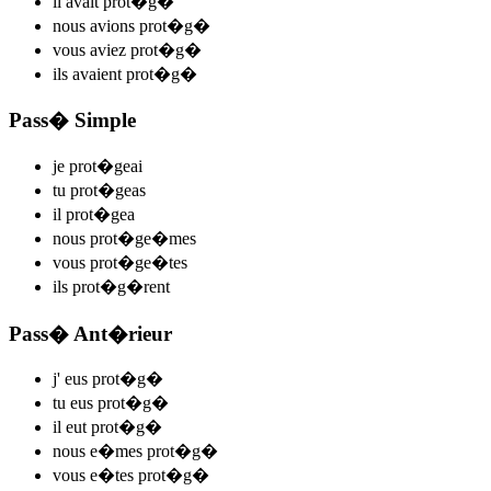
il
avait prot�g
�
nous
avions prot�g
�
vous
aviez prot�g
�
ils
avaient prot�g
�
Pass� Simple
je
prot�
ge
ai
tu
prot�
ge
as
il
prot�
ge
a
nous
prot�
ge
�mes
vous
prot�
ge
�tes
ils
prot�g
�rent
Pass� Ant�rieur
j'
eus prot�g
�
tu
eus prot�g
�
il
eut prot�g
�
nous
e�mes prot�g
�
vous
e�tes prot�g
�