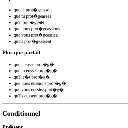
que je
prot�
ge
asse
que tu
prot�
ge
asses
qu'il
prot�
ge
�t
que nous
prot�
ge
assions
que vous
prot�
ge
assiez
qu'ils
prot�
ge
assent
Plus-que-parfait
que j'
eusse prot�g
�
que tu
eusses prot�g
�
qu'il
e�t prot�g
�
que nous
eussions prot�g
�
que vous
eussiez prot�g
�
qu'ils
eussent prot�g
�
Conditionnel
Pr�sent