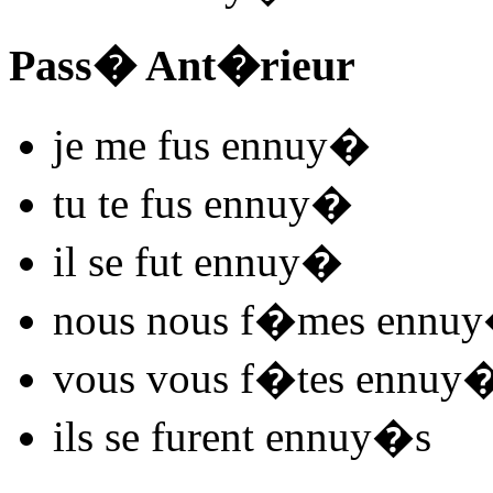
Pass� Ant�rieur
je me
fus ennuy
�
tu te
fus ennuy
�
il se
fut ennuy
�
nous nous
f�mes ennuy
vous vous
f�tes ennuy
�
ils se
furent ennuy
�s