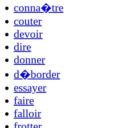
conna�tre
couter
devoir
dire
donner
d�border
essayer
faire
falloir
frotter