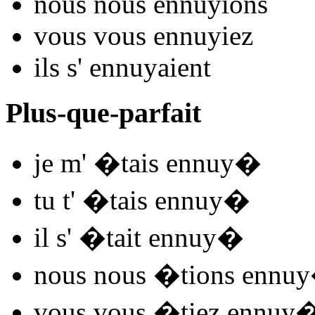
nous nous
ennuy
ions
vous vous
ennuy
iez
ils s'
ennuy
aient
Plus-que-parfait
je m'
�tais ennuy
�
tu t'
�tais ennuy
�
il s'
�tait ennuy
�
nous nous
�tions ennuy
vous vous
�tiez ennuy
�