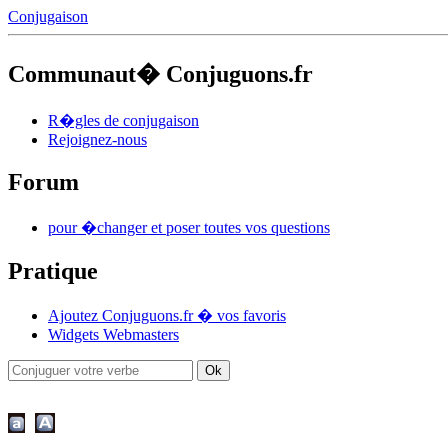
Conjugaison
Communaut� Conjuguons.fr
R�gles de conjugaison
Rejoignez-nous
Forum
pour �changer et poser toutes vos questions
Pratique
Ajoutez Conjuguons.fr � vos favoris
Widgets Webmasters