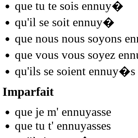
que tu te
sois ennuy
�
qu'il se
soit ennuy
�
que nous nous
soyons en
que vous vous
soyez enn
qu'ils se
soient ennuy
�s
Imparfait
que je m'
ennuy
asse
que tu t'
ennuy
asses