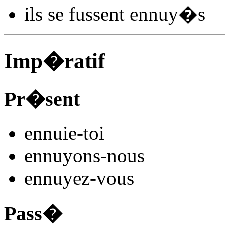
ils se
fussent ennuy
�s
Imp�ratif
Pr�sent
ennu
i
e
-toi
ennuy
ons
-nous
ennuy
ez
-vous
Pass�