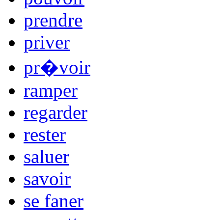
prendre
priver
pr�voir
ramper
regarder
rester
saluer
savoir
se faner