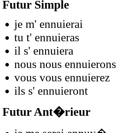
Futur Simple
je m'
ennu
i
e
r
ai
tu t'
ennu
i
e
r
as
il s'
ennu
i
e
r
a
nous nous
ennu
i
e
r
ons
vous vous
ennu
i
e
r
ez
ils s'
ennu
i
e
r
ont
Futur Ant�rieur