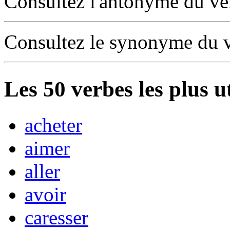
Consultez l'antonyme du v
Consultez le synonyme du 
Les
50
verbes les plus u
acheter
aimer
aller
avoir
caresser