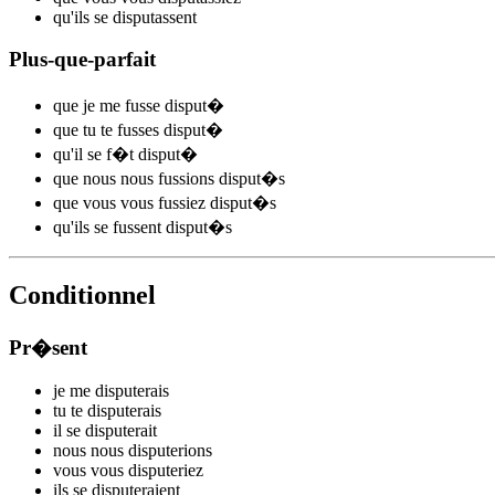
qu'ils se
disput
assent
Plus-que-parfait
que je me
fusse disput
�
que tu te
fusses disput
�
qu'il se
f�t disput
�
que nous nous
fussions disput
�s
que vous vous
fussiez disput
�s
qu'ils se
fussent disput
�s
Conditionnel
Pr�sent
je me
disput
e
r
ais
tu te
disput
e
r
ais
il se
disput
e
r
ait
nous nous
disput
e
r
ions
vous vous
disput
e
r
iez
ils se
disput
e
r
aient