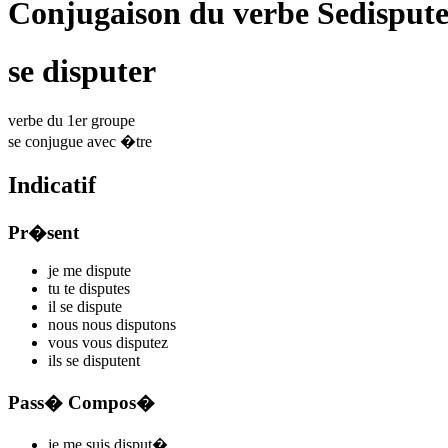
Conjugaison du verbe Sedisput
se disputer
verbe du 1er groupe
se conjugue avec
�tre
Indicatif
Pr�sent
je me
disput
e
tu te
disput
es
il se
disput
e
nous nous
disput
ons
vous vous
disput
ez
ils se
disput
ent
Pass� Compos�
je me
suis disput
�