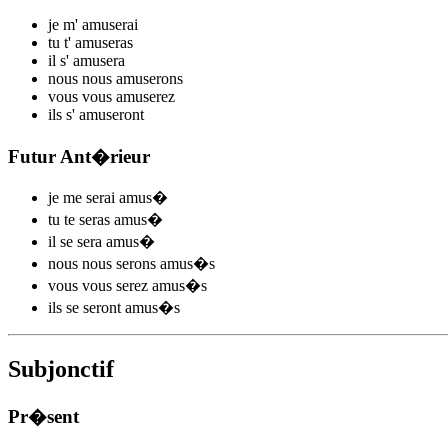
je m'
amus
e
r
ai
tu t'
amus
e
r
as
il s'
amus
e
r
a
nous nous
amus
e
r
ons
vous vous
amus
e
r
ez
ils s'
amus
e
r
ont
Futur Ant�rieur
je me
serai amus
�
tu te
seras amus
�
il se
sera amus
�
nous nous
serons amus
�s
vous vous
serez amus
�s
ils se
seront amus
�s
Subjonctif
Pr�sent