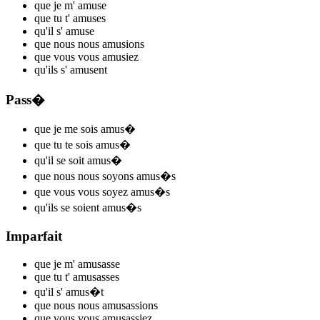
que je m'
amus
e
que tu t'
amus
es
qu'il s'
amus
e
que nous nous
amus
ions
que vous vous
amus
iez
qu'ils s'
amus
ent
Pass�
que je me
sois amus
�
que tu te
sois amus
�
qu'il se
soit amus
�
que nous nous
soyons amus
�s
que vous vous
soyez amus
�s
qu'ils se
soient amus
�s
Imparfait
que je m'
amus
asse
que tu t'
amus
asses
qu'il s'
amus
�t
que nous nous
amus
assions
que vous vous
amus
assiez