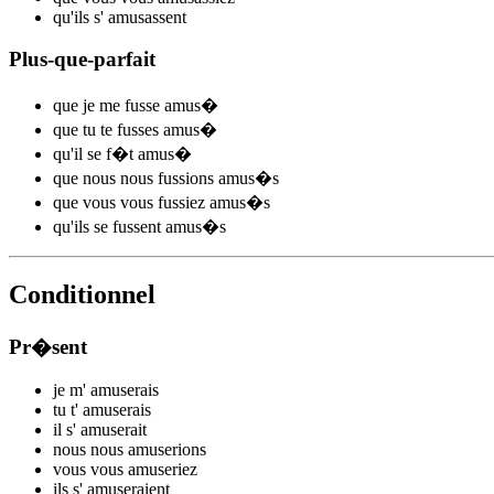
qu'ils s'
amus
assent
Plus-que-parfait
que je me
fusse amus
�
que tu te
fusses amus
�
qu'il se
f�t amus
�
que nous nous
fussions amus
�s
que vous vous
fussiez amus
�s
qu'ils se
fussent amus
�s
Conditionnel
Pr�sent
je m'
amus
e
r
ais
tu t'
amus
e
r
ais
il s'
amus
e
r
ait
nous nous
amus
e
r
ions
vous vous
amus
e
r
iez
ils s'
amus
e
r
aient