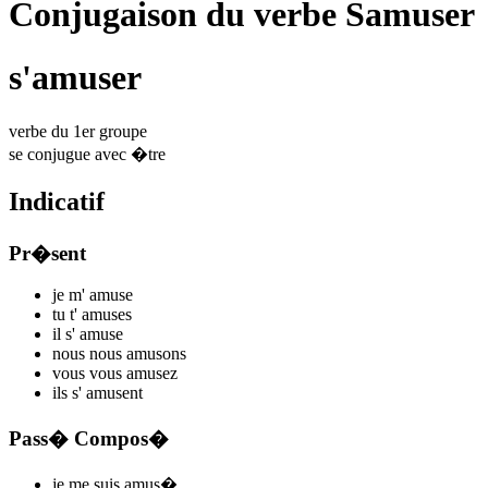
Conjugaison du verbe Samuser
s'amuser
verbe du 1er groupe
se conjugue avec
�tre
Indicatif
Pr�sent
je m'
amus
e
tu t'
amus
es
il s'
amus
e
nous nous
amus
ons
vous vous
amus
ez
ils s'
amus
ent
Pass� Compos�
je me
suis amus
�