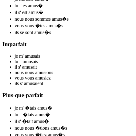
tu t'
es amus
�
il s'
est amus
�
nous nous
sommes amus
�s
vous vous
�tes amus
�s
ils se
sont amus
�s
Imparfait
je m'
amus
ais
tu t'
amus
ais
il s'
amus
ait
nous nous
amus
ions
vous vous
amus
iez
ils s'
amus
aient
Plus-que-parfait
je m'
�tais amus
�
tu t'
�tais amus
�
il s'
�tait amus
�
nous nous
�tions amus
�s
vous vous
�tiez amus
�s