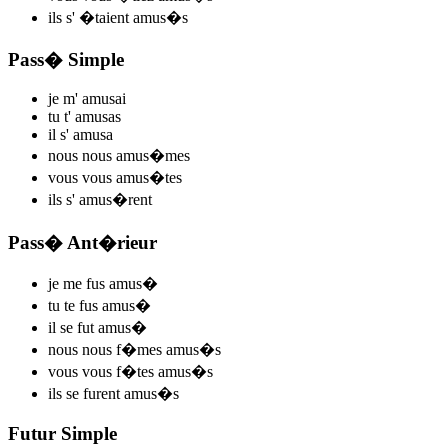
ils s'
�taient amus
�s
Pass� Simple
je m'
amus
ai
tu t'
amus
as
il s'
amus
a
nous nous
amus
�mes
vous vous
amus
�tes
ils s'
amus
�rent
Pass� Ant�rieur
je me
fus amus
�
tu te
fus amus
�
il se
fut amus
�
nous nous
f�mes amus
�s
vous vous
f�tes amus
�s
ils se
furent amus
�s
Futur Simple