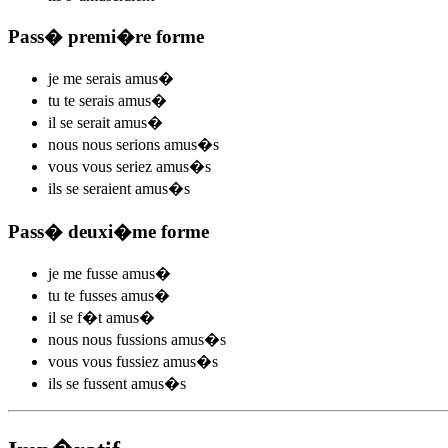
Pass� premi�re forme
je me
serais amus
�
tu te
serais amus
�
il se
serait amus
�
nous nous
serions amus
�s
vous vous
seriez amus
�s
ils se
seraient amus
�s
Pass� deuxi�me forme
je me
fusse amus
�
tu te
fusses amus
�
il se
f�t amus
�
nous nous
fussions amus
�s
vous vous
fussiez amus
�s
ils se
fussent amus
�s