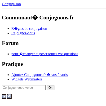
Conjugaison
Communaut� Conjuguons.fr
R�gles de conjugaison
Rejoignez-nous
Forum
pour �changer et poser toutes vos questions
Pratique
Ajoutez Conjuguons.fr � vos favoris
Widgets Webmasters