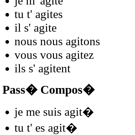
je m'
agit
e
tu t'
agit
es
il s'
agit
e
nous nous
agit
ons
vous vous
agit
ez
ils s'
agit
ent
Pass� Compos�
je me
suis agit
�
tu t'
es agit
�