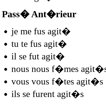
Pass� Ant�rieur
je me
fus agit
�
tu te
fus agit
�
il se
fut agit
�
nous nous
f�mes agit
�
vous vous
f�tes agit
�s
ils se
furent agit
�s