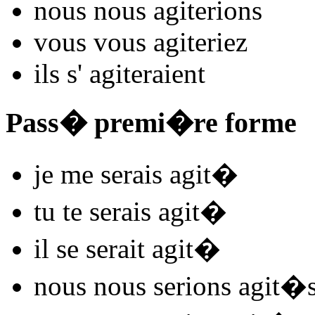
nous nous
agit
e
r
ions
vous vous
agit
e
r
iez
ils s'
agit
e
r
aient
Pass� premi�re forme
je me
serais agit
�
tu te
serais agit
�
il se
serait agit
�
nous nous
serions agit
�