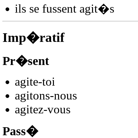
ils se
fussent agit
�s
Imp�ratif
Pr�sent
agit
e
-toi
agit
ons
-nous
agit
ez
-vous
Pass�