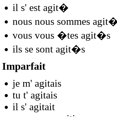
il s'
est agit
�
nous nous
sommes agit
�
vous vous
�tes agit
�s
ils se
sont agit
�s
Imparfait
je m'
agit
ais
tu t'
agit
ais
il s'
agit
ait