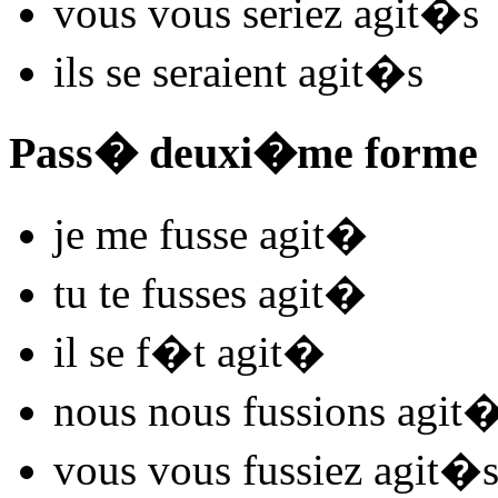
vous vous
seriez agit
�s
ils se
seraient agit
�s
Pass� deuxi�me forme
je me
fusse agit
�
tu te
fusses agit
�
il se
f�t agit
�
nous nous
fussions agit
�
vous vous
fussiez agit
�