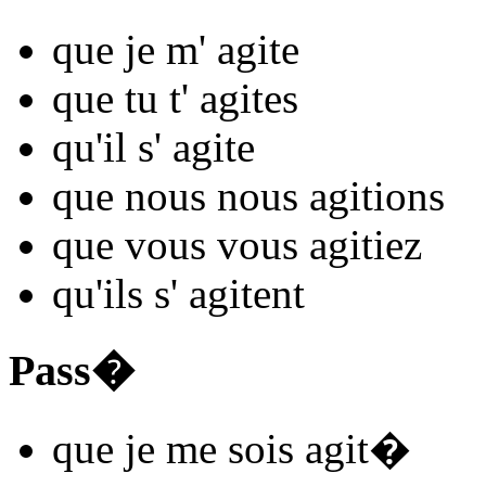
que je m'
agit
e
que tu t'
agit
es
qu'il s'
agit
e
que nous nous
agit
ions
que vous vous
agit
iez
qu'ils s'
agit
ent
Pass�
que je me
sois agit
�