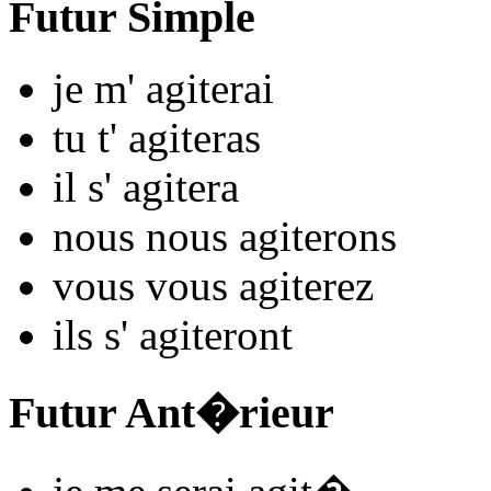
Futur Simple
je m'
agit
e
r
ai
tu t'
agit
e
r
as
il s'
agit
e
r
a
nous nous
agit
e
r
ons
vous vous
agit
e
r
ez
ils s'
agit
e
r
ont
Futur Ant�rieur