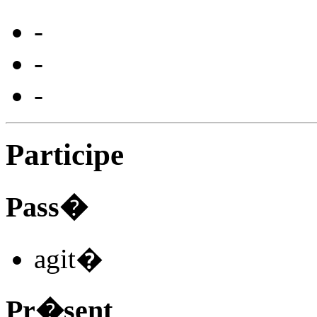
-
-
-
Participe
Pass�
agit
�
Pr�sent