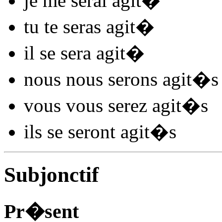
je me
serai agit
�
tu te
seras agit
�
il se
sera agit
�
nous nous
serons agit
�s
vous vous
serez agit
�s
ils se
seront agit
�s
Subjonctif
Pr�sent