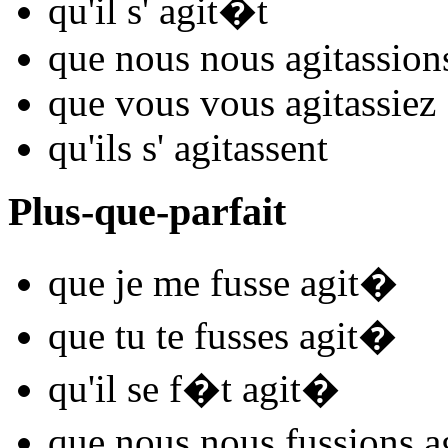
qu'il s'
agit
�t
que nous nous
agit
assion
que vous vous
agit
assiez
qu'ils s'
agit
assent
Plus-que-parfait
que je me
fusse agit
�
que tu te
fusses agit
�
qu'il se
f�t agit
�
que nous nous
fussions a