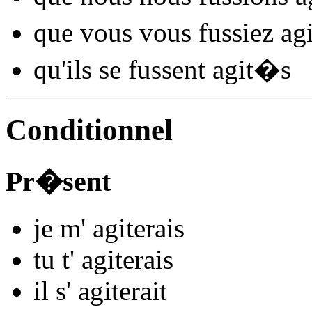
que vous vous
fussiez agi
qu'ils se
fussent agit
�s
Conditionnel
Pr�sent
je m'
agit
e
r
ais
tu t'
agit
e
r
ais
il s'
agit
e
r
ait