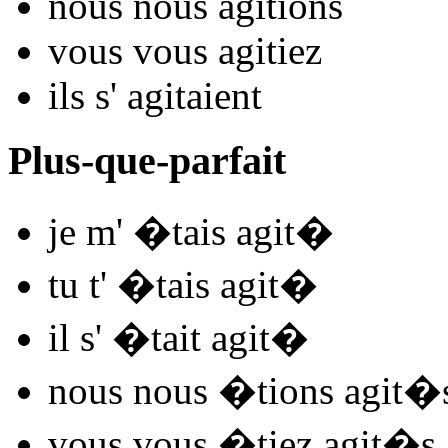
nous nous
agit
ions
vous vous
agit
iez
ils s'
agit
aient
Plus-que-parfait
je m'
�tais agit
�
tu t'
�tais agit
�
il s'
�tait agit
�
nous nous
�tions agit
�
vous vous
�tiez agit
�s