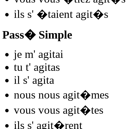
ils s'
�taient agit
�s
Pass� Simple
je m'
agit
ai
tu t'
agit
as
il s'
agit
a
nous nous
agit
�mes
vous vous
agit
�tes
ils s'
agit
�rent