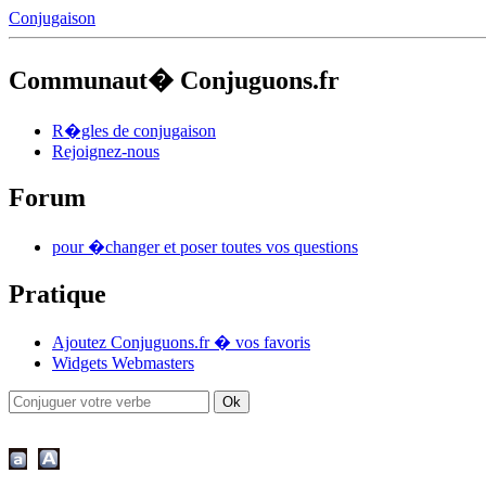
Conjugaison
Communaut� Conjuguons.fr
R�gles de conjugaison
Rejoignez-nous
Forum
pour �changer et poser toutes vos questions
Pratique
Ajoutez Conjuguons.fr � vos favoris
Widgets Webmasters