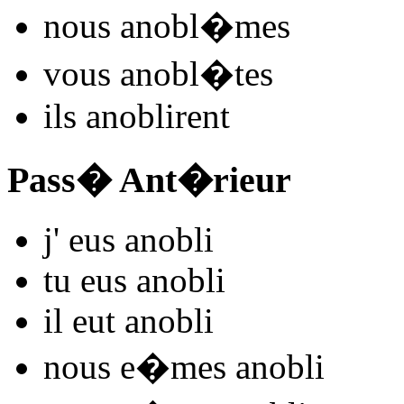
nous
anobl
�mes
vous
anobl
�tes
ils
anobl
irent
Pass� Ant�rieur
j'
eus anobl
i
tu
eus anobl
i
il
eut anobl
i
nous
e�mes anobl
i