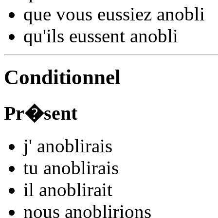
que vous
eussiez anobl
i
qu'ils
eussent anobl
i
Conditionnel
Pr�sent
j'
anobl
irais
tu
anobl
irais
il
anobl
irait
nous
anobl
irions