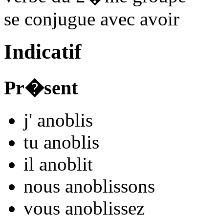
se conjugue avec
avoir
Indicatif
Pr�sent
j'
anobl
is
tu
anobl
is
il
anobl
it
nous
anobl
issons
vous
anobl
issez