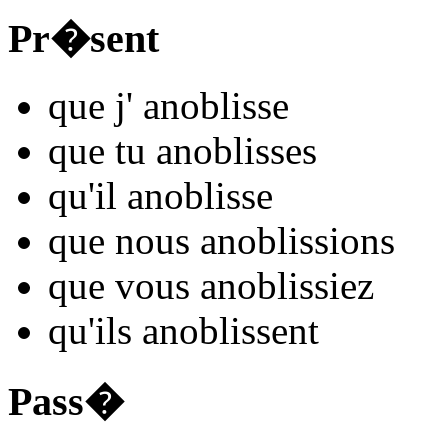
Pr�sent
que j'
anobl
isse
que tu
anobl
isses
qu'il
anobl
isse
que nous
anobl
issions
que vous
anobl
issiez
qu'ils
anobl
issent
Pass�