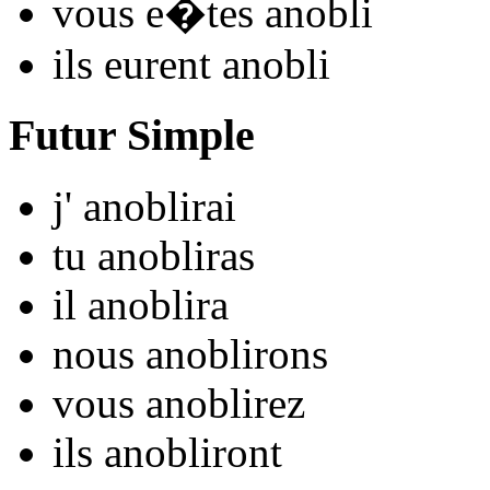
vous
e�tes anobl
i
ils
eurent anobl
i
Futur Simple
j'
anobl
irai
tu
anobl
iras
il
anobl
ira
nous
anobl
irons
vous
anobl
irez
ils
anobl
iront