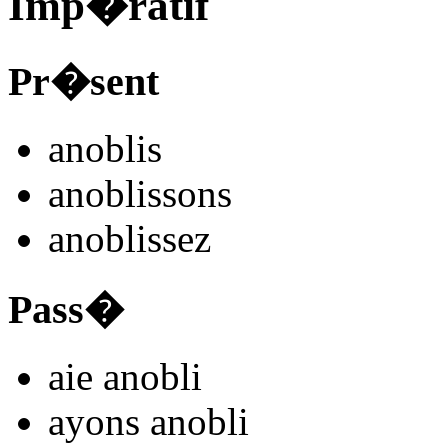
Imp�ratif
Pr�sent
anobl
is
anobl
issons
anobl
issez
Pass�
aie anobl
i
ayons anobl
i