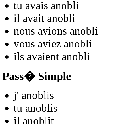
tu
avais anobl
i
il
avait anobl
i
nous
avions anobl
i
vous
aviez anobl
i
ils
avaient anobl
i
Pass� Simple
j'
anobl
is
tu
anobl
is
il
anobl
it