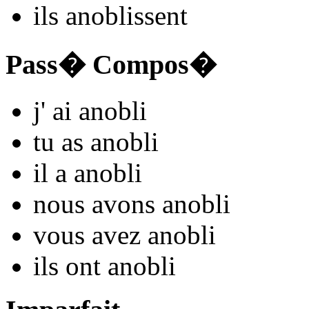
ils
anobl
issent
Pass� Compos�
j'
ai anobl
i
tu
as anobl
i
il
a anobl
i
nous
avons anobl
i
vous
avez anobl
i
ils
ont anobl
i