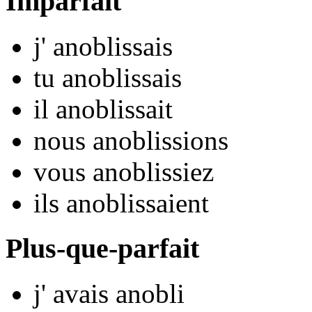
Imparfait
j'
anobl
issais
tu
anobl
issais
il
anobl
issait
nous
anobl
issions
vous
anobl
issiez
ils
anobl
issaient
Plus-que-parfait
j'
avais anobl
i