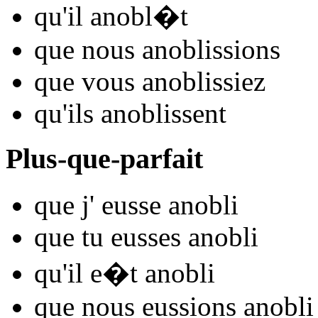
qu'il
anobl
�t
que nous
anobl
issions
que vous
anobl
issiez
qu'ils
anobl
issent
Plus-que-parfait
que j'
eusse anobl
i
que tu
eusses anobl
i
qu'il
e�t anobl
i
que nous
eussions anobl
i