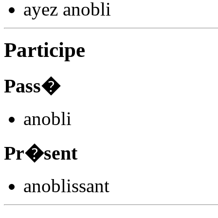
ayez anobl
i
Participe
Pass�
anobl
i
Pr�sent
anobl
issant