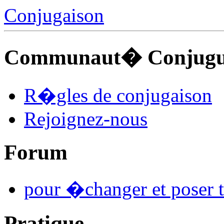
Conjugaison
Communaut� Conjuguo
R�gles de conjugaison
Rejoignez-nous
Forum
pour �changer et poser t
Pratique