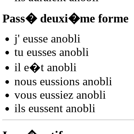
Pass� deuxi�me forme
j'
eusse anobl
i
tu
eusses anobl
i
il
e�t anobl
i
nous
eussions anobl
i
vous
eussiez anobl
i
ils
eussent anobl
i