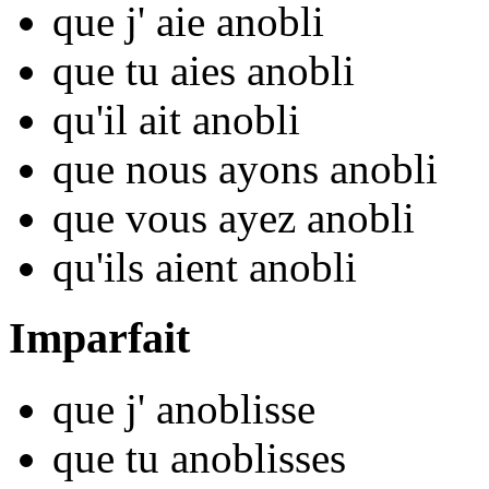
que j'
aie anobl
i
que tu
aies anobl
i
qu'il
ait anobl
i
que nous
ayons anobl
i
que vous
ayez anobl
i
qu'ils
aient anobl
i
Imparfait
que j'
anobl
isse
que tu
anobl
isses