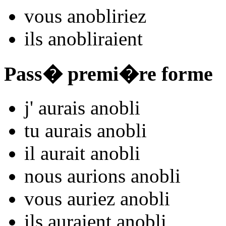
vous
anobl
iriez
ils
anobl
iraient
Pass� premi�re forme
j'
aurais anobl
i
tu
aurais anobl
i
il
aurait anobl
i
nous
aurions anobl
i
vous
auriez anobl
i
ils
auraient anobl
i