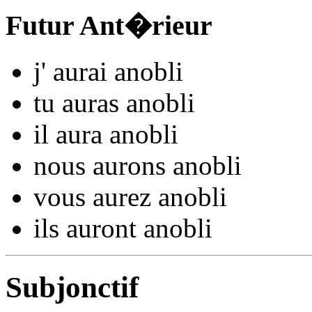
Futur Ant�rieur
j'
aurai anobl
i
tu
auras anobl
i
il
aura anobl
i
nous
aurons anobl
i
vous
aurez anobl
i
ils
auront anobl
i
Subjonctif