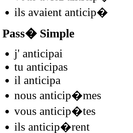
ils
avaient anticip
�
Pass� Simple
j'
anticip
ai
tu
anticip
as
il
anticip
a
nous
anticip
�mes
vous
anticip
�tes
ils
anticip
�rent