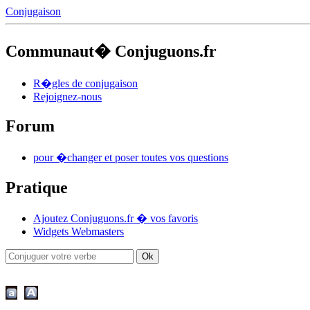
Conjugaison
Communaut� Conjuguons.fr
R�gles de conjugaison
Rejoignez-nous
Forum
pour �changer et poser toutes vos questions
Pratique
Ajoutez Conjuguons.fr � vos favoris
Widgets Webmasters