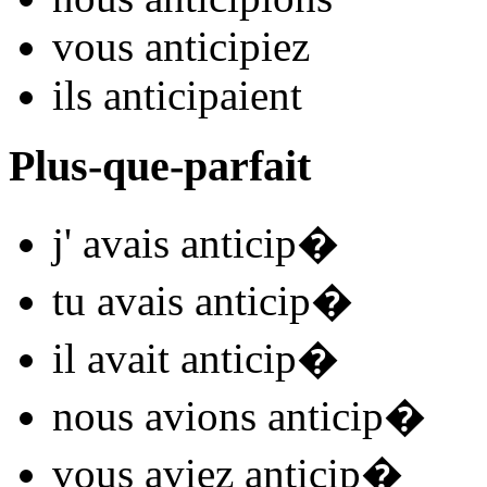
vous
anticip
iez
ils
anticip
aient
Plus-que-parfait
j'
avais anticip
�
tu
avais anticip
�
il
avait anticip
�
nous
avions anticip
�
vous
aviez anticip
�