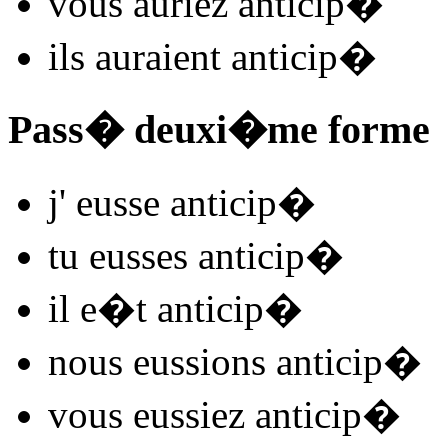
vous
auriez anticip
�
ils
auraient anticip
�
Pass� deuxi�me forme
j'
eusse anticip
�
tu
eusses anticip
�
il
e�t anticip
�
nous
eussions anticip
�
vous
eussiez anticip
�