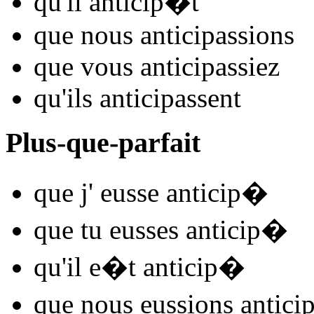
qu'il
anticip
�t
que nous
anticip
assions
que vous
anticip
assiez
qu'ils
anticip
assent
Plus-que-parfait
que j'
eusse anticip
�
que tu
eusses anticip
�
qu'il
e�t anticip
�
que nous
eussions antici