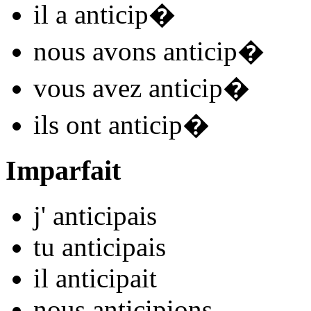
il
a anticip
�
nous
avons anticip
�
vous
avez anticip
�
ils
ont anticip
�
Imparfait
j'
anticip
ais
tu
anticip
ais
il
anticip
ait
nous
anticip
ions