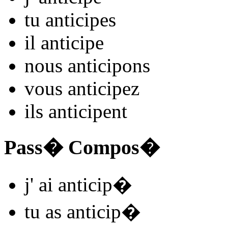
tu
anticip
es
il
anticip
e
nous
anticip
ons
vous
anticip
ez
ils
anticip
ent
Pass� Compos�
j'
ai anticip
�
tu
as anticip
�