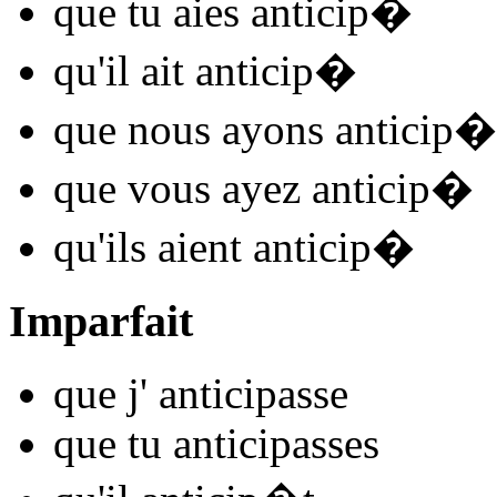
que tu
aies anticip
�
qu'il
ait anticip
�
que nous
ayons anticip
�
que vous
ayez anticip
�
qu'ils
aient anticip
�
Imparfait
que j'
anticip
asse
que tu
anticip
asses