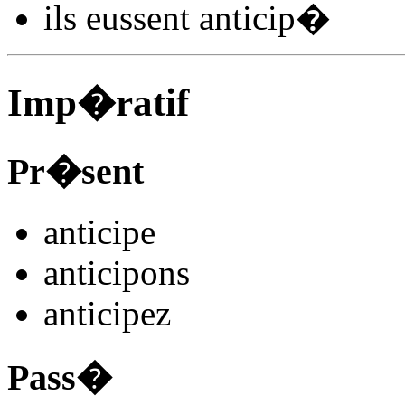
ils
eussent anticip
�
Imp�ratif
Pr�sent
anticip
e
anticip
ons
anticip
ez
Pass�