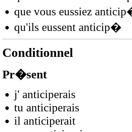
que vous
eussiez anticip
qu'ils
eussent anticip
�
Conditionnel
Pr�sent
j'
anticip
e
r
ais
tu
anticip
e
r
ais
il
anticip
e
r
ait