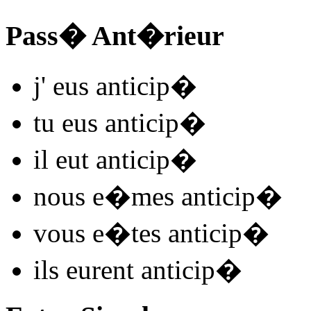
Pass� Ant�rieur
j'
eus anticip
�
tu
eus anticip
�
il
eut anticip
�
nous
e�mes anticip
�
vous
e�tes anticip
�
ils
eurent anticip
�