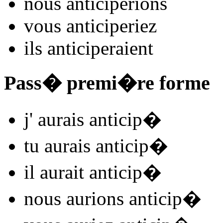
nous
anticip
e
r
ions
vous
anticip
e
r
iez
ils
anticip
e
r
aient
Pass� premi�re forme
j'
aurais anticip
�
tu
aurais anticip
�
il
aurait anticip
�
nous
aurions anticip
�