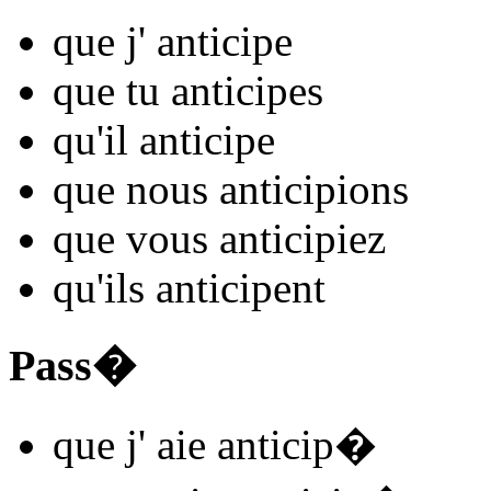
que j'
anticip
e
que tu
anticip
es
qu'il
anticip
e
que nous
anticip
ions
que vous
anticip
iez
qu'ils
anticip
ent
Pass�
que j'
aie anticip
�