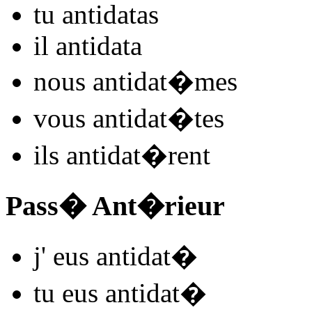
tu
antidat
as
il
antidat
a
nous
antidat
�mes
vous
antidat
�tes
ils
antidat
�rent
Pass� Ant�rieur
j'
eus antidat
�
tu
eus antidat
�