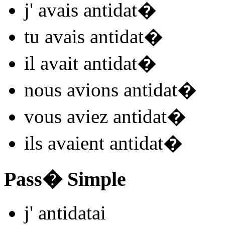
j'
avais antidat
�
tu
avais antidat
�
il
avait antidat
�
nous
avions antidat
�
vous
aviez antidat
�
ils
avaient antidat
�
Pass� Simple
j'
antidat
ai