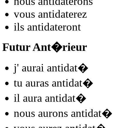
nous
antidat
e
r
ons
vous
antidat
e
r
ez
ils
antidat
e
r
ont
Futur Ant�rieur
j'
aurai antidat
�
tu
auras antidat
�
il
aura antidat
�
nous
aurons antidat
�