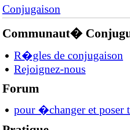
Conjugaison
Communaut� Conjuguo
R�gles de conjugaison
Rejoignez-nous
Forum
pour �changer et poser t
Pratique