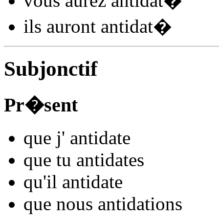
vous
aurez antidat
�
ils
auront antidat
�
Subjonctif
Pr�sent
que j'
antidat
e
que tu
antidat
es
qu'il
antidat
e
que nous
antidat
ions