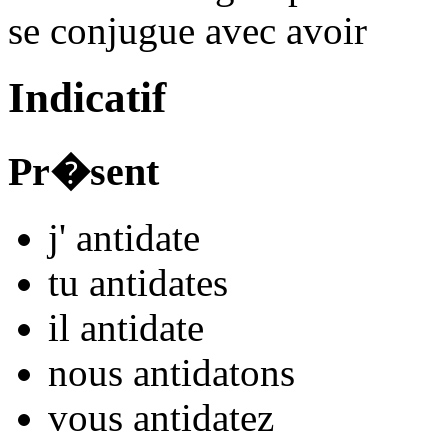
se conjugue avec
avoir
Indicatif
Pr�sent
j'
antidat
e
tu
antidat
es
il
antidat
e
nous
antidat
ons
vous
antidat
ez