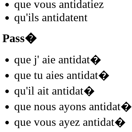
que vous
antidat
iez
qu'ils
antidat
ent
Pass�
que j'
aie antidat
�
que tu
aies antidat
�
qu'il
ait antidat
�
que nous
ayons antidat
�
que vous
ayez antidat
�