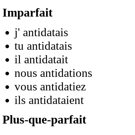
Imparfait
j'
antidat
ais
tu
antidat
ais
il
antidat
ait
nous
antidat
ions
vous
antidat
iez
ils
antidat
aient
Plus-que-parfait