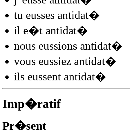
tu
eusses antidat
�
il
e�t antidat
�
nous
eussions antidat
�
vous
eussiez antidat
�
ils
eussent antidat
�
Imp�ratif
Pr�sent