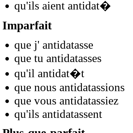
qu'ils
aient antidat
�
Imparfait
que j'
antidat
asse
que tu
antidat
asses
qu'il
antidat
�t
que nous
antidat
assions
que vous
antidat
assiez
qu'ils
antidat
assent
Plus-que-parfait