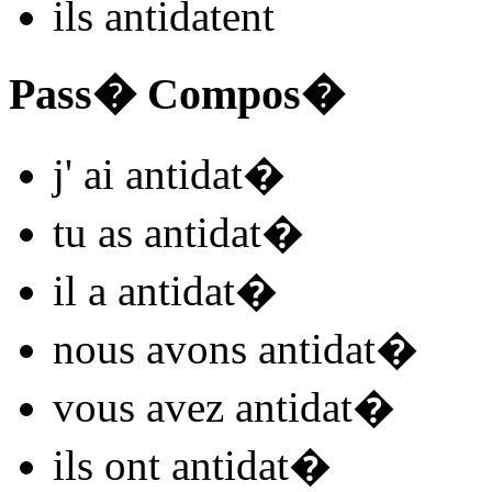
ils
antidat
ent
Pass� Compos�
j'
ai antidat
�
tu
as antidat
�
il
a antidat
�
nous
avons antidat
�
vous
avez antidat
�
ils
ont antidat
�