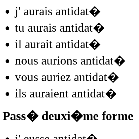
j'
aurais antidat
�
tu
aurais antidat
�
il
aurait antidat
�
nous
aurions antidat
�
vous
auriez antidat
�
ils
auraient antidat
�
Pass� deuxi�me forme
j'
eusse antidat
�