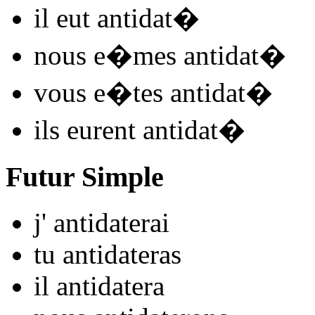
il
eut antidat
�
nous
e�mes antidat
�
vous
e�tes antidat
�
ils
eurent antidat
�
Futur Simple
j'
antidat
e
r
ai
tu
antidat
e
r
as
il
antidat
e
r
a