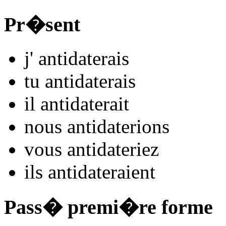
Pr�sent
j'
antidat
e
r
ais
tu
antidat
e
r
ais
il
antidat
e
r
ait
nous
antidat
e
r
ions
vous
antidat
e
r
iez
ils
antidat
e
r
aient
Pass� premi�re forme