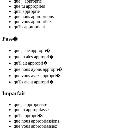
que j'
appropri
e
que tu
appropri
es
qu'il
appropri
e
que nous
appropri
ions
que vous
appropri
iez
qu'ils
appropri
ent
Pass�
que j'
aie appropri
�
que tu
aies appropri
�
qu'il
ait appropri
�
que nous
ayons appropri
�
que vous
ayez appropri
�
qu'ils
aient appropri
�
Imparfait
que j'
appropri
asse
que tu
appropri
asses
qu'il
appropri
�t
que nous
appropri
assions
que vous
appropri
assiez