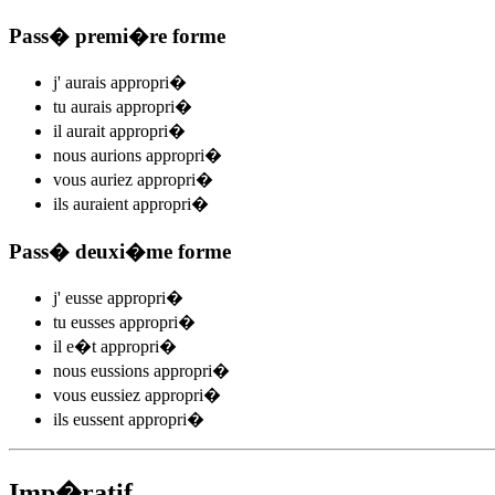
Pass� premi�re forme
j'
aurais appropri
�
tu
aurais appropri
�
il
aurait appropri
�
nous
aurions appropri
�
vous
auriez appropri
�
ils
auraient appropri
�
Pass� deuxi�me forme
j'
eusse appropri
�
tu
eusses appropri
�
il
e�t appropri
�
nous
eussions appropri
�
vous
eussiez appropri
�
ils
eussent appropri
�
Imp�ratif