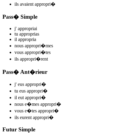
ils
avaient appropri
�
Pass� Simple
j'
appropri
ai
tu
appropri
as
il
appropri
a
nous
appropri
�mes
vous
appropri
�tes
ils
appropri
�rent
Pass� Ant�rieur
j'
eus appropri
�
tu
eus appropri
�
il
eut appropri
�
nous
e�mes appropri
�
vous
e�tes appropri
�
ils
eurent appropri
�
Futur Simple