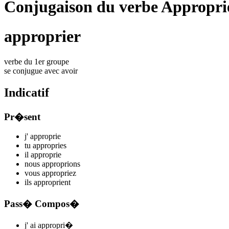
Conjugaison du verbe Appropri
approprier
verbe du 1er groupe
se conjugue avec
avoir
Indicatif
Pr�sent
j'
appropri
e
tu
appropri
es
il
appropri
e
nous
appropri
ons
vous
appropri
ez
ils
appropri
ent
Pass� Compos�
j'
ai appropri
�