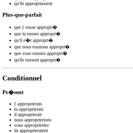
qu'ils
appropri
assent
Plus-que-parfait
que j'
eusse appropri
�
que tu
eusses appropri
�
qu'il
e�t appropri
�
que nous
eussions appropri
�
que vous
eussiez appropri
�
qu'ils
eussent appropri
�
Conditionnel
Pr�sent
j'
appropri
e
r
ais
tu
appropri
e
r
ais
il
appropri
e
r
ait
nous
appropri
e
r
ions
vous
appropri
e
r
iez
ils
appropri
e
r
aient