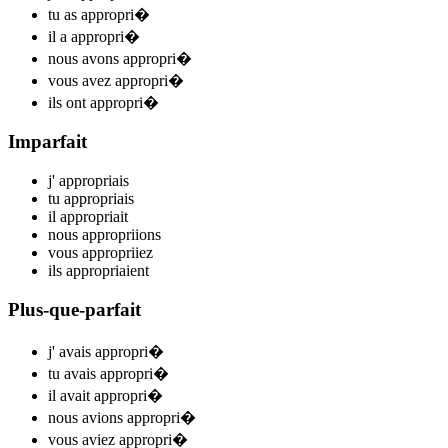
tu
as appropri
�
il
a appropri
�
nous
avons appropri
�
vous
avez appropri
�
ils
ont appropri
�
Imparfait
j'
appropri
ais
tu
appropri
ais
il
appropri
ait
nous
appropri
ions
vous
appropri
iez
ils
appropri
aient
Plus-que-parfait
j'
avais appropri
�
tu
avais appropri
�
il
avait appropri
�
nous
avions appropri
�
vous
aviez appropri
�