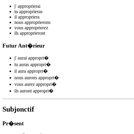
j'
appropri
e
r
ai
tu
appropri
e
r
as
il
appropri
e
r
a
nous
appropri
e
r
ons
vous
appropri
e
r
ez
ils
appropri
e
r
ont
Futur Ant�rieur
j'
aurai appropri
�
tu
auras appropri
�
il
aura appropri
�
nous
aurons appropri
�
vous
aurez appropri
�
ils
auront appropri
�
Subjonctif
Pr�sent