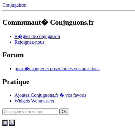
Conjugaison
Communaut� Conjuguons.fr
R�gles de conjugaison
Rejoignez-nous
Forum
pour �changer et poser toutes vos questions
Pratique
Ajoutez Conjuguons.fr � vos favoris
Widgets Webmasters