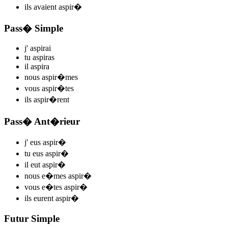
ils
avaient aspir
�
Pass� Simple
j'
aspir
ai
tu
aspir
as
il
aspir
a
nous
aspir
�mes
vous
aspir
�tes
ils
aspir
�rent
Pass� Ant�rieur
j'
eus aspir
�
tu
eus aspir
�
il
eut aspir
�
nous
e�mes aspir
�
vous
e�tes aspir
�
ils
eurent aspir
�
Futur Simple