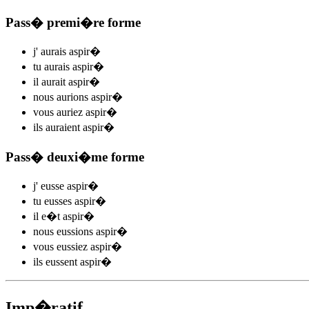
Pass� premi�re forme
j'
aurais aspir
�
tu
aurais aspir
�
il
aurait aspir
�
nous
aurions aspir
�
vous
auriez aspir
�
ils
auraient aspir
�
Pass� deuxi�me forme
j'
eusse aspir
�
tu
eusses aspir
�
il
e�t aspir
�
nous
eussions aspir
�
vous
eussiez aspir
�
ils
eussent aspir
�
Imp�ratif