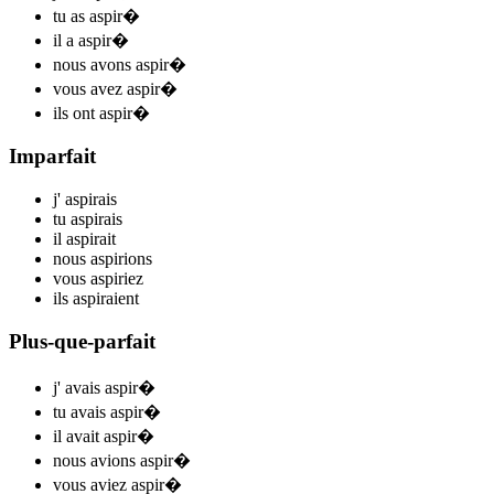
tu
as aspir
�
il
a aspir
�
nous
avons aspir
�
vous
avez aspir
�
ils
ont aspir
�
Imparfait
j'
aspir
ais
tu
aspir
ais
il
aspir
ait
nous
aspir
ions
vous
aspir
iez
ils
aspir
aient
Plus-que-parfait
j'
avais aspir
�
tu
avais aspir
�
il
avait aspir
�
nous
avions aspir
�
vous
aviez aspir
�