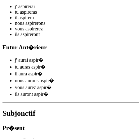
j'
aspir
e
r
ai
tu
aspir
e
r
as
il
aspir
e
r
a
nous
aspir
e
r
ons
vous
aspir
e
r
ez
ils
aspir
e
r
ont
Futur Ant�rieur
j'
aurai aspir
�
tu
auras aspir
�
il
aura aspir
�
nous
aurons aspir
�
vous
aurez aspir
�
ils
auront aspir
�
Subjonctif
Pr�sent