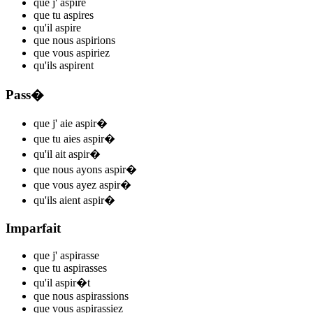
que j'
aspir
e
que tu
aspir
es
qu'il
aspir
e
que nous
aspir
ions
que vous
aspir
iez
qu'ils
aspir
ent
Pass�
que j'
aie aspir
�
que tu
aies aspir
�
qu'il
ait aspir
�
que nous
ayons aspir
�
que vous
ayez aspir
�
qu'ils
aient aspir
�
Imparfait
que j'
aspir
asse
que tu
aspir
asses
qu'il
aspir
�t
que nous
aspir
assions
que vous
aspir
assiez