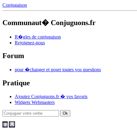
Conjugaison
Communaut� Conjuguons.fr
R�gles de conjugaison
Rejoignez-nous
Forum
pour �changer et poser toutes vos questions
Pratique
Ajoutez Conjuguons.fr � vos favoris
Widgets Webmasters