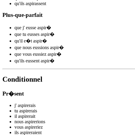
qu'ils
aspir
assent
Plus-que-parfait
que j'
eusse aspir
�
que tu
eusses aspir
�
qu'il
e�t aspir
�
que nous
eussions aspir
�
que vous
eussiez aspir
�
qu'ils
eussent aspir
�
Conditionnel
Pr�sent
j'
aspir
e
r
ais
tu
aspir
e
r
ais
il
aspir
e
r
ait
nous
aspir
e
r
ions
vous
aspir
e
r
iez
ils
aspir
e
r
aient