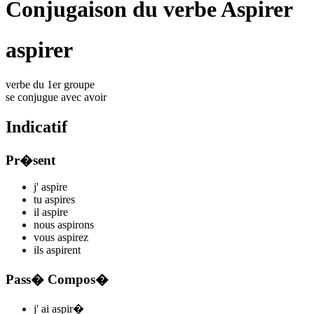
Conjugaison du verbe Aspirer
aspirer
verbe du 1er groupe
se conjugue avec
avoir
Indicatif
Pr�sent
j'
aspir
e
tu
aspir
es
il
aspir
e
nous
aspir
ons
vous
aspir
ez
ils
aspir
ent
Pass� Compos�
j'
ai aspir
�