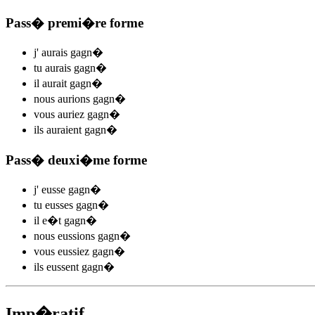
Pass� premi�re forme
j'
aurais gagn
�
tu
aurais gagn
�
il
aurait gagn
�
nous
aurions gagn
�
vous
auriez gagn
�
ils
auraient gagn
�
Pass� deuxi�me forme
j'
eusse gagn
�
tu
eusses gagn
�
il
e�t gagn
�
nous
eussions gagn
�
vous
eussiez gagn
�
ils
eussent gagn
�
Imp�ratif