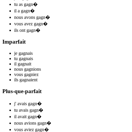
tu
as gagn
�
il
a gagn
�
nous
avons gagn
�
vous
avez gagn
�
ils
ont gagn
�
Imparfait
je
gagn
ais
tu
gagn
ais
il
gagn
ait
nous
gagn
ions
vous
gagn
iez
ils
gagn
aient
Plus-que-parfait
j'
avais gagn
�
tu
avais gagn
�
il
avait gagn
�
nous
avions gagn
�
vous
aviez gagn
�