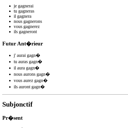
je
gagn
e
r
ai
tu
gagn
e
r
as
il
gagn
e
r
a
nous
gagn
e
r
ons
vous
gagn
e
r
ez
ils
gagn
e
r
ont
Futur Ant�rieur
j'
aurai gagn
�
tu
auras gagn
�
il
aura gagn
�
nous
aurons gagn
�
vous
aurez gagn
�
ils
auront gagn
�
Subjonctif
Pr�sent