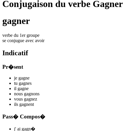
Conjugaison du verbe Gagner
gagner
verbe du 1er groupe
se conjugue avec
avoir
Indicatif
Pr�sent
je
gagn
e
tu
gagn
es
il
gagn
e
nous
gagn
ons
vous
gagn
ez
ils
gagn
ent
Pass� Compos�
j'
ai gagn
�