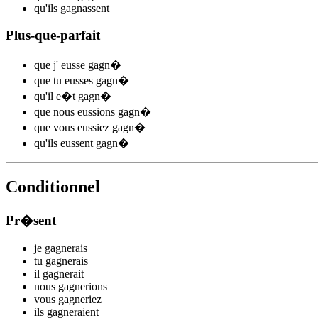
qu'ils
gagn
assent
Plus-que-parfait
que j'
eusse gagn
�
que tu
eusses gagn
�
qu'il
e�t gagn
�
que nous
eussions gagn
�
que vous
eussiez gagn
�
qu'ils
eussent gagn
�
Conditionnel
Pr�sent
je
gagn
e
r
ais
tu
gagn
e
r
ais
il
gagn
e
r
ait
nous
gagn
e
r
ions
vous
gagn
e
r
iez
ils
gagn
e
r
aient