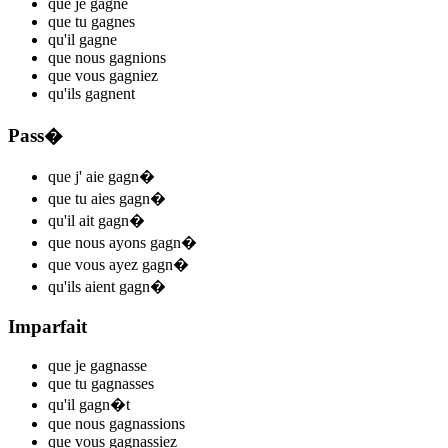
que je
gagn
e
que tu
gagn
es
qu'il
gagn
e
que nous
gagn
ions
que vous
gagn
iez
qu'ils
gagn
ent
Pass�
que j'
aie gagn
�
que tu
aies gagn
�
qu'il
ait gagn
�
que nous
ayons gagn
�
que vous
ayez gagn
�
qu'ils
aient gagn
�
Imparfait
que je
gagn
asse
que tu
gagn
asses
qu'il
gagn
�t
que nous
gagn
assions
que vous
gagn
assiez