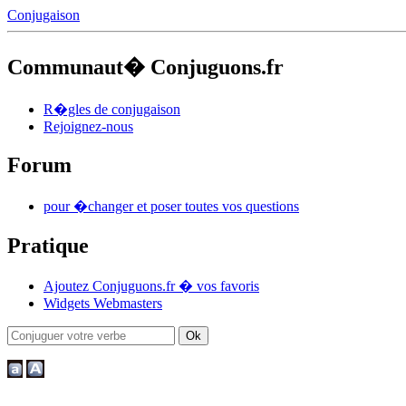
Conjugaison
Communaut� Conjuguons.fr
R�gles de conjugaison
Rejoignez-nous
Forum
pour �changer et poser toutes vos questions
Pratique
Ajoutez Conjuguons.fr � vos favoris
Widgets Webmasters