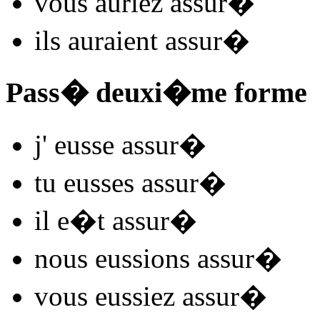
vous
auriez assur
�
ils
auraient assur
�
Pass� deuxi�me forme
j'
eusse assur
�
tu
eusses assur
�
il
e�t assur
�
nous
eussions assur
�
vous
eussiez assur
�