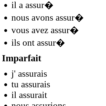
il
a assur
�
nous
avons assur
�
vous
avez assur
�
ils
ont assur
�
Imparfait
j'
assur
ais
tu
assur
ais
il
assur
ait
nous
assur
ions