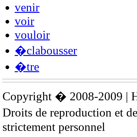
venir
voir
vouloir
�clabousser
�tre
Copyright � 2008-2009 |
Droits de reproduction et 
strictement personnel