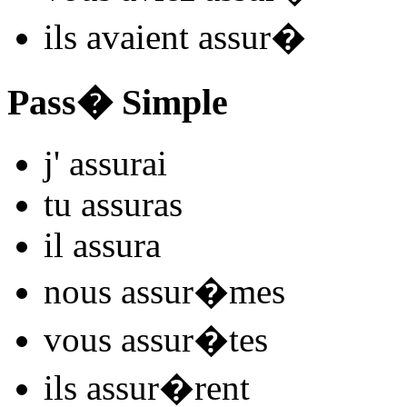
ils
avaient assur
�
Pass� Simple
j'
assur
ai
tu
assur
as
il
assur
a
nous
assur
�mes
vous
assur
�tes
ils
assur
�rent