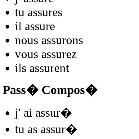
tu
assur
es
il
assur
e
nous
assur
ons
vous
assur
ez
ils
assur
ent
Pass� Compos�
j'
ai assur
�
tu
as assur
�