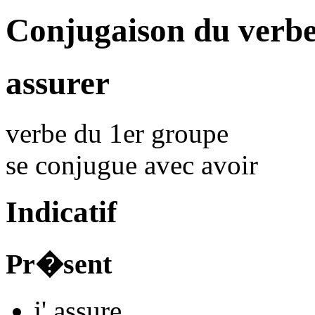
Conjugaison du verbe
assurer
verbe du 1er groupe
se conjugue avec
avoir
Indicatif
Pr�sent
j'
assur
e