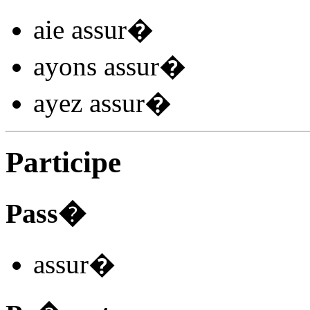
aie assur
�
ayons assur
�
ayez assur
�
Participe
Pass�
assur
�