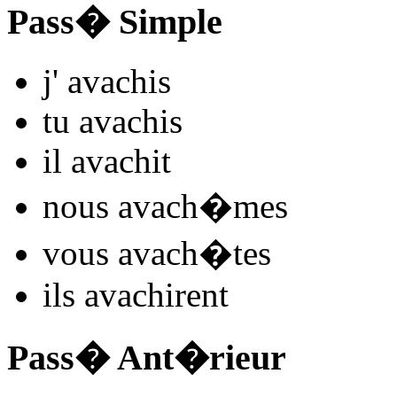
Pass� Simple
j'
avach
is
tu
avach
is
il
avach
it
nous
avach
�mes
vous
avach
�tes
ils
avach
irent
Pass� Ant�rieur