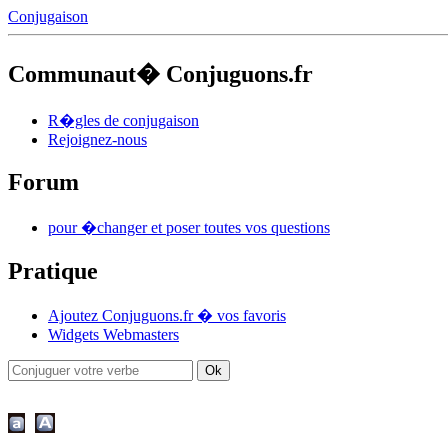
Conjugaison
Communaut� Conjuguons.fr
R�gles de conjugaison
Rejoignez-nous
Forum
pour �changer et poser toutes vos questions
Pratique
Ajoutez Conjuguons.fr � vos favoris
Widgets Webmasters