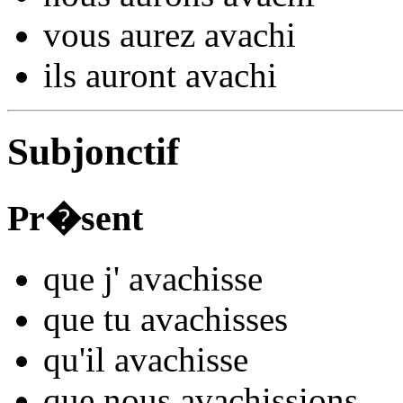
vous
aurez avach
i
ils
auront avach
i
Subjonctif
Pr�sent
que j'
avach
isse
que tu
avach
isses
qu'il
avach
isse
que nous
avach
issions