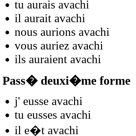
tu
aurais avach
i
il
aurait avach
i
nous
aurions avach
i
vous
auriez avach
i
ils
auraient avach
i
Pass� deuxi�me forme
j'
eusse avach
i
tu
eusses avach
i
il
e�t avach
i