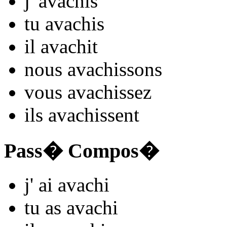
j'
avach
is
tu
avach
is
il
avach
it
nous
avach
issons
vous
avach
issez
ils
avach
issent
Pass� Compos�
j'
ai avach
i
tu
as avach
i