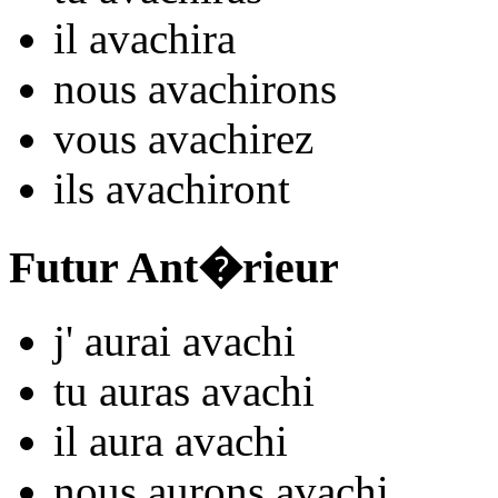
il
avach
ira
nous
avach
irons
vous
avach
irez
ils
avach
iront
Futur Ant�rieur
j'
aurai avach
i
tu
auras avach
i
il
aura avach
i
nous
aurons avach
i