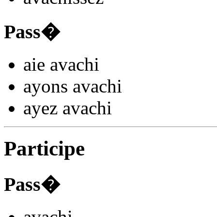
Pass�
aie avach
i
ayons avach
i
ayez avach
i
Participe
Pass�
avach
i