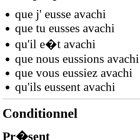
que j'
eusse avach
i
que tu
eusses avach
i
qu'il
e�t avach
i
que nous
eussions avach
i
que vous
eussiez avach
i
qu'ils
eussent avach
i
Conditionnel
Pr�sent