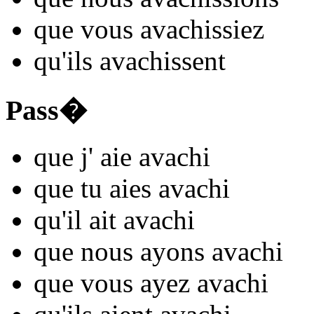
que vous
avach
issiez
qu'ils
avach
issent
Pass�
que j'
aie avach
i
que tu
aies avach
i
qu'il
ait avach
i
que nous
ayons avach
i
que vous
ayez avach
i