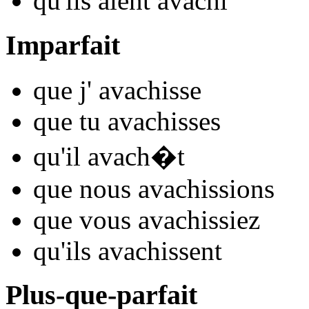
qu'ils
aient avach
i
Imparfait
que j'
avach
isse
que tu
avach
isses
qu'il
avach
�t
que nous
avach
issions
que vous
avach
issiez
qu'ils
avach
issent
Plus-que-parfait