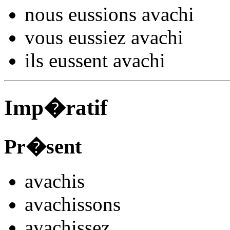
nous
eussions avach
i
vous
eussiez avach
i
ils
eussent avach
i
Imp�ratif
Pr�sent
avach
is
avach
issons
avach
issez