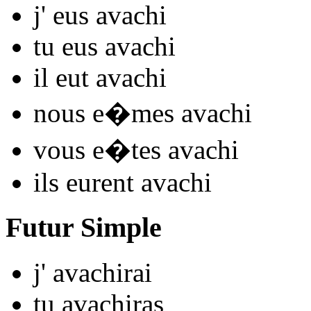
j'
eus avach
i
tu
eus avach
i
il
eut avach
i
nous
e�mes avach
i
vous
e�tes avach
i
ils
eurent avach
i
Futur Simple
j'
avach
irai
tu
avach
iras