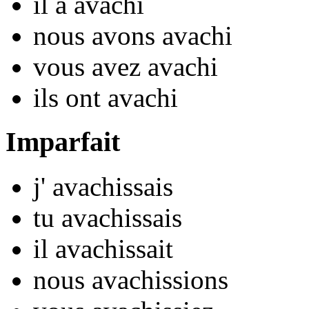
il
a avach
i
nous
avons avach
i
vous
avez avach
i
ils
ont avach
i
Imparfait
j'
avach
issais
tu
avach
issais
il
avach
issait
nous
avach
issions