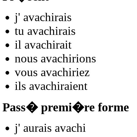
j'
avach
irais
tu
avach
irais
il
avach
irait
nous
avach
irions
vous
avach
iriez
ils
avach
iraient
Pass� premi�re forme
j'
aurais avach
i