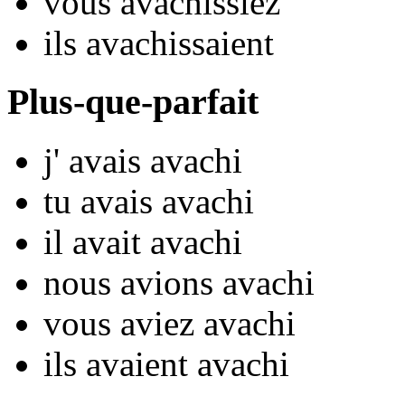
vous
avach
issiez
ils
avach
issaient
Plus-que-parfait
j'
avais avach
i
tu
avais avach
i
il
avait avach
i
nous
avions avach
i
vous
aviez avach
i
ils
avaient avach
i