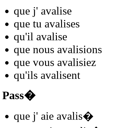
que j'
avalis
e
que tu
avalis
es
qu'il
avalis
e
que nous
avalis
ions
que vous
avalis
iez
qu'ils
avalis
ent
Pass�
que j'
aie avalis
�