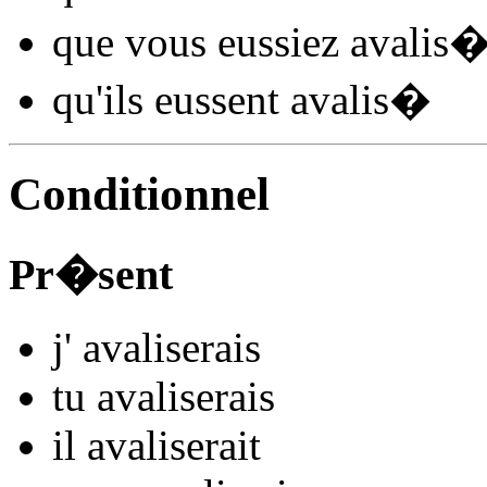
que vous
eussiez avalis
qu'ils
eussent avalis
�
Conditionnel
Pr�sent
j'
avalis
e
r
ais
tu
avalis
e
r
ais
il
avalis
e
r
ait