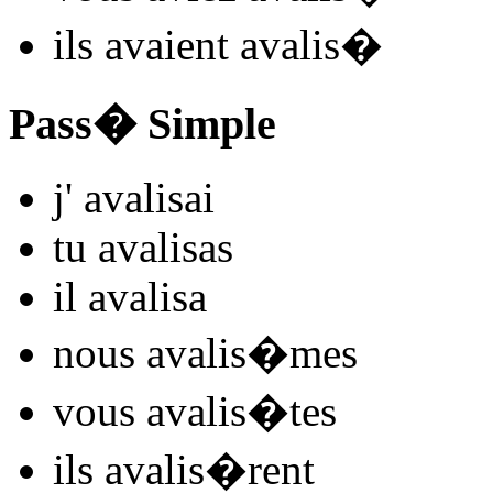
ils
avaient avalis
�
Pass� Simple
j'
avalis
ai
tu
avalis
as
il
avalis
a
nous
avalis
�mes
vous
avalis
�tes
ils
avalis
�rent