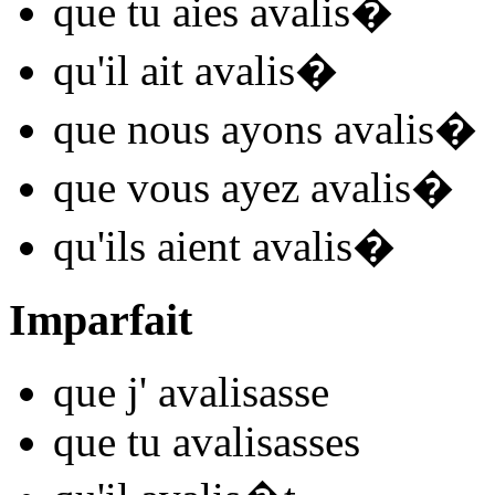
que tu
aies avalis
�
qu'il
ait avalis
�
que nous
ayons avalis
�
que vous
ayez avalis
�
qu'ils
aient avalis
�
Imparfait
que j'
avalis
asse
que tu
avalis
asses