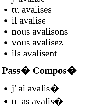
tu
avalis
es
il
avalis
e
nous
avalis
ons
vous
avalis
ez
ils
avalis
ent
Pass� Compos�
j'
ai avalis
�
tu
as avalis
�