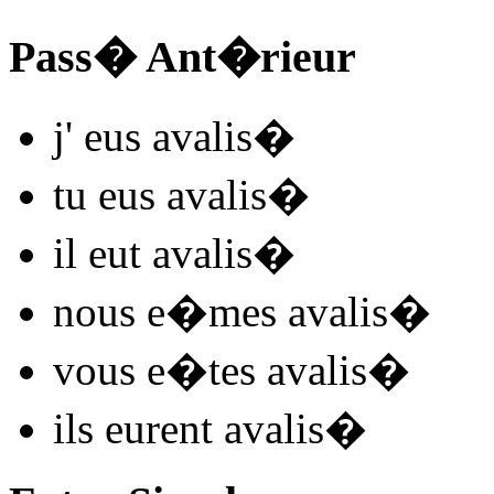
Pass� Ant�rieur
j'
eus avalis
�
tu
eus avalis
�
il
eut avalis
�
nous
e�mes avalis
�
vous
e�tes avalis
�
ils
eurent avalis
�