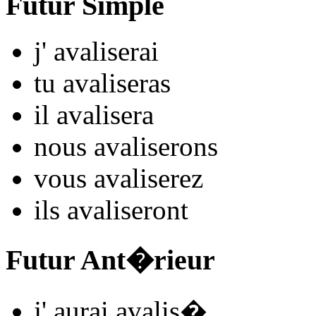
Futur Simple
j'
avalis
e
r
ai
tu
avalis
e
r
as
il
avalis
e
r
a
nous
avalis
e
r
ons
vous
avalis
e
r
ez
ils
avalis
e
r
ont
Futur Ant�rieur
j'
aurai avalis
�