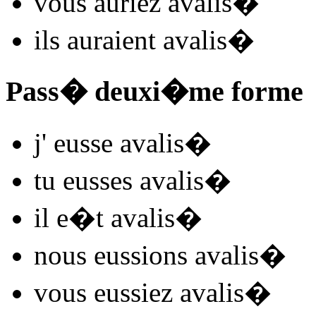
vous
auriez avalis
�
ils
auraient avalis
�
Pass� deuxi�me forme
j'
eusse avalis
�
tu
eusses avalis
�
il
e�t avalis
�
nous
eussions avalis
�
vous
eussiez avalis
�