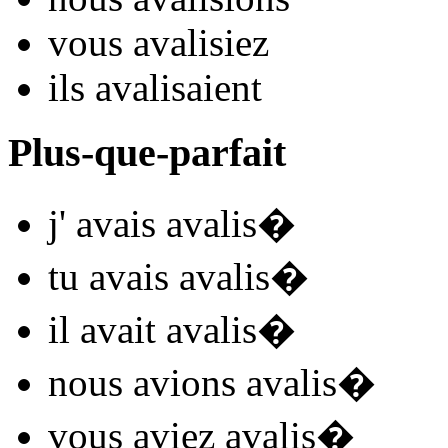
vous
avalis
iez
ils
avalis
aient
Plus-que-parfait
j'
avais avalis
�
tu
avais avalis
�
il
avait avalis
�
nous
avions avalis
�
vous
aviez avalis
�