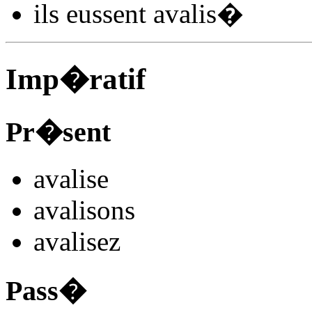
ils
eussent avalis
�
Imp�ratif
Pr�sent
avalis
e
avalis
ons
avalis
ez
Pass�