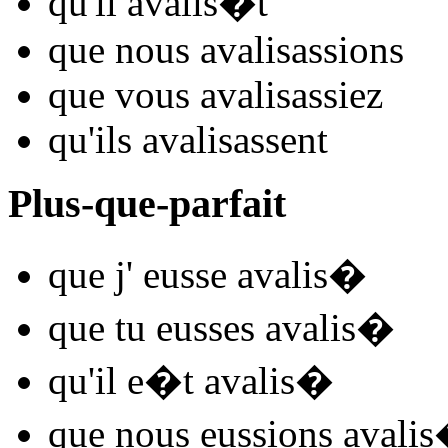
qu'il
avalis
�t
que nous
avalis
assions
que vous
avalis
assiez
qu'ils
avalis
assent
Plus-que-parfait
que j'
eusse avalis
�
que tu
eusses avalis
�
qu'il
e�t avalis
�
que nous
eussions avalis