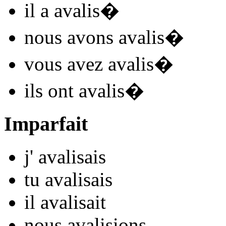
il
a avalis
�
nous
avons avalis
�
vous
avez avalis
�
ils
ont avalis
�
Imparfait
j'
avalis
ais
tu
avalis
ais
il
avalis
ait
nous
avalis
ions