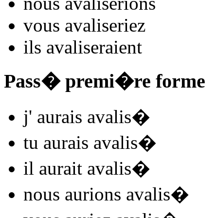
nous
avalis
e
r
ions
vous
avalis
e
r
iez
ils
avalis
e
r
aient
Pass� premi�re forme
j'
aurais avalis
�
tu
aurais avalis
�
il
aurait avalis
�
nous
aurions avalis
�