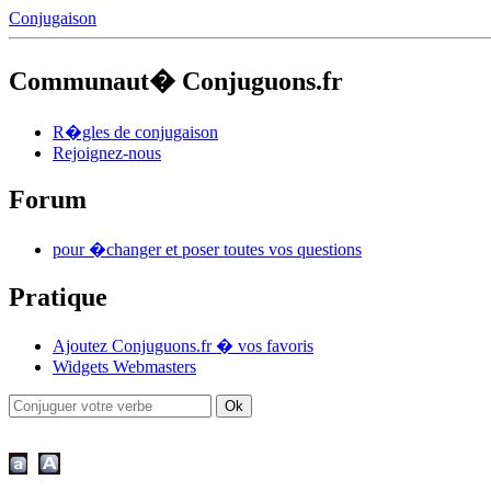
Conjugaison
Communaut� Conjuguons.fr
R�gles de conjugaison
Rejoignez-nous
Forum
pour �changer et poser toutes vos questions
Pratique
Ajoutez Conjuguons.fr � vos favoris
Widgets Webmasters