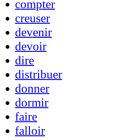
compter
creuser
devenir
devoir
dire
distribuer
donner
dormir
faire
falloir