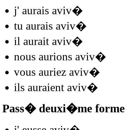
j'
aurais aviv
�
tu
aurais aviv
�
il
aurait aviv
�
nous
aurions aviv
�
vous
auriez aviv
�
ils
auraient aviv
�
Pass� deuxi�me forme
j'
eusse aviv
�