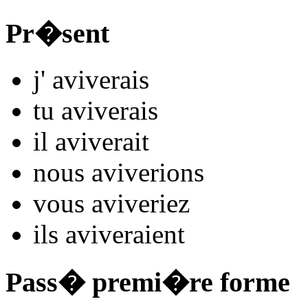
Pr�sent
j'
aviv
e
r
ais
tu
aviv
e
r
ais
il
aviv
e
r
ait
nous
aviv
e
r
ions
vous
aviv
e
r
iez
ils
aviv
e
r
aient
Pass� premi�re forme