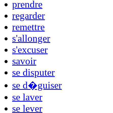
prendre
regarder
remettre
s'allonger
s'excuser
savoir
se disputer
se d�guiser
se laver
se lever