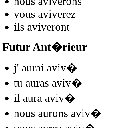
nous
aviv
e
r
ons
vous
aviv
e
r
ez
ils
aviv
e
r
ont
Futur Ant�rieur
j'
aurai aviv
�
tu
auras aviv
�
il
aura aviv
�
nous
aurons aviv
�