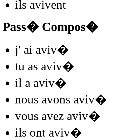
ils
aviv
ent
Pass� Compos�
j'
ai aviv
�
tu
as aviv
�
il
a aviv
�
nous
avons aviv
�
vous
avez aviv
�
ils
ont aviv
�