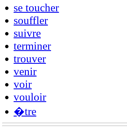
se toucher
souffler
suivre
terminer
trouver
venir
voir
vouloir
�tre