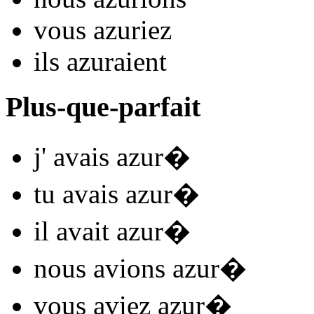
vous
azur
iez
ils
azur
aient
Plus-que-parfait
j'
avais azur
�
tu
avais azur
�
il
avait azur
�
nous
avions azur
�
vous
aviez azur
�