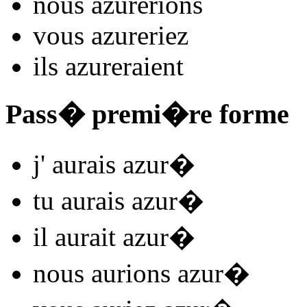
nous
azur
e
r
ions
vous
azur
e
r
iez
ils
azur
e
r
aient
Pass� premi�re forme
j'
aurais azur
�
tu
aurais azur
�
il
aurait azur
�
nous
aurions azur
�