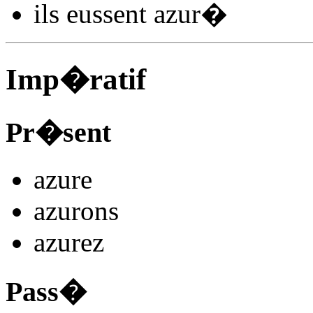
ils
eussent azur
�
Imp�ratif
Pr�sent
azur
e
azur
ons
azur
ez
Pass�