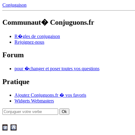
Conjugaison
Communaut� Conjuguons.fr
R�gles de conjugaison
Rejoignez-nous
Forum
pour �changer et poser toutes vos questions
Pratique
Ajoutez Conjuguons.fr � vos favoris
Widgets Webmasters