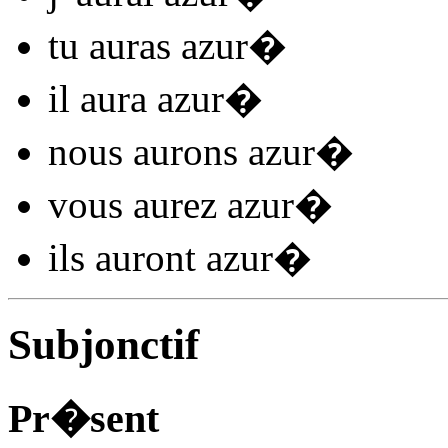
tu
auras azur
�
il
aura azur
�
nous
aurons azur
�
vous
aurez azur
�
ils
auront azur
�
Subjonctif
Pr�sent