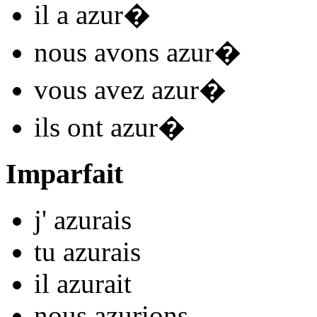
il
a azur
�
nous
avons azur
�
vous
avez azur
�
ils
ont azur
�
Imparfait
j'
azur
ais
tu
azur
ais
il
azur
ait
nous
azur
ions