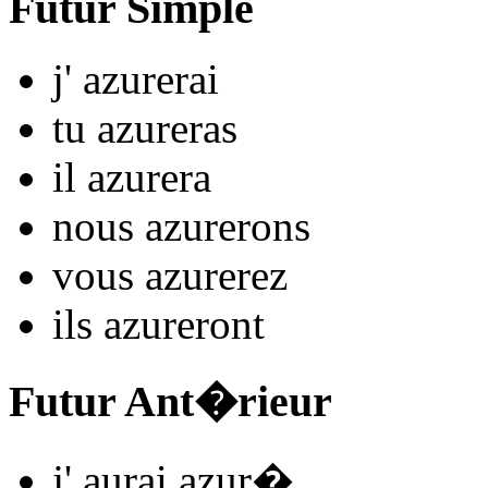
Futur Simple
j'
azur
e
r
ai
tu
azur
e
r
as
il
azur
e
r
a
nous
azur
e
r
ons
vous
azur
e
r
ez
ils
azur
e
r
ont
Futur Ant�rieur
j'
aurai azur
�