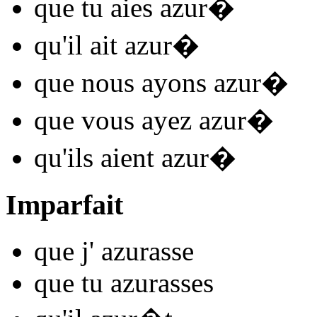
que tu
aies azur
�
qu'il
ait azur
�
que nous
ayons azur
�
que vous
ayez azur
�
qu'ils
aient azur
�
Imparfait
que j'
azur
asse
que tu
azur
asses