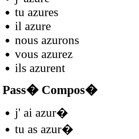
tu
azur
es
il
azur
e
nous
azur
ons
vous
azur
ez
ils
azur
ent
Pass� Compos�
j'
ai azur
�
tu
as azur
�