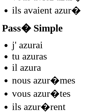
ils
avaient azur
�
Pass� Simple
j'
azur
ai
tu
azur
as
il
azur
a
nous
azur
�mes
vous
azur
�tes
ils
azur
�rent