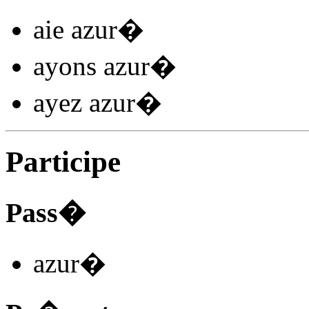
aie azur
�
ayons azur
�
ayez azur
�
Participe
Pass�
azur
�