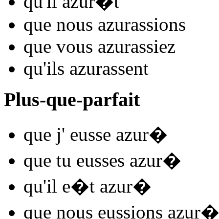
qu'il
azur
�t
que nous
azur
assions
que vous
azur
assiez
qu'ils
azur
assent
Plus-que-parfait
que j'
eusse azur
�
que tu
eusses azur
�
qu'il
e�t azur
�
que nous
eussions azur