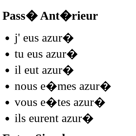
Pass� Ant�rieur
j'
eus azur
�
tu
eus azur
�
il
eut azur
�
nous
e�mes azur
�
vous
e�tes azur
�
ils
eurent azur
�