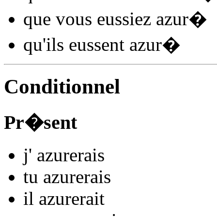
que vous
eussiez azur
�
qu'ils
eussent azur
�
Conditionnel
Pr�sent
j'
azur
e
r
ais
tu
azur
e
r
ais
il
azur
e
r
ait