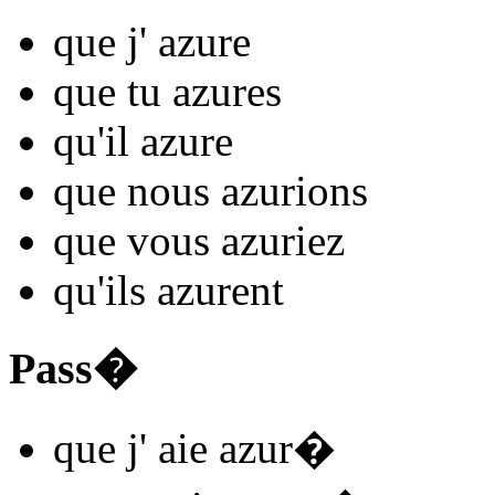
que j'
azur
e
que tu
azur
es
qu'il
azur
e
que nous
azur
ions
que vous
azur
iez
qu'ils
azur
ent
Pass�
que j'
aie azur
�