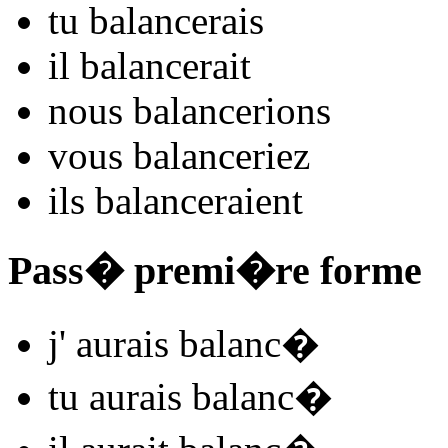
tu
balanc
e
r
ais
il
balanc
e
r
ait
nous
balanc
e
r
ions
vous
balanc
e
r
iez
ils
balanc
e
r
aient
Pass� premi�re forme
j'
aurais balanc
�
tu
aurais balanc
�