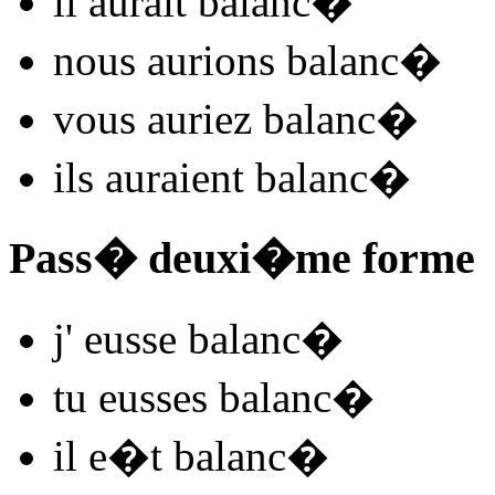
il
aurait balanc
�
nous
aurions balanc
�
vous
auriez balanc
�
ils
auraient balanc
�
Pass� deuxi�me forme
j'
eusse balanc
�
tu
eusses balanc
�
il
e�t balanc
�