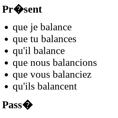
Pr�sent
que je
balanc
e
que tu
balanc
es
qu'il
balanc
e
que nous
balanc
ions
que vous
balanc
iez
qu'ils
balanc
ent
Pass�