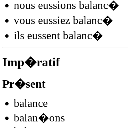
nous
eussions balanc
�
vous
eussiez balanc
�
ils
eussent balanc
�
Imp�ratif
Pr�sent
balanc
e
balan
�
ons