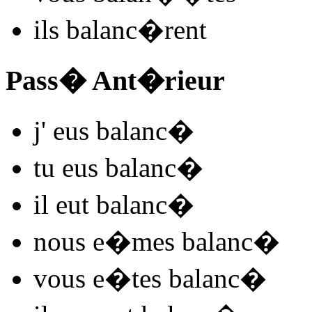
ils
balanc
�rent
Pass� Ant�rieur
j'
eus balanc
�
tu
eus balanc
�
il
eut balanc
�
nous
e�mes balanc
�
vous
e�tes balanc
�