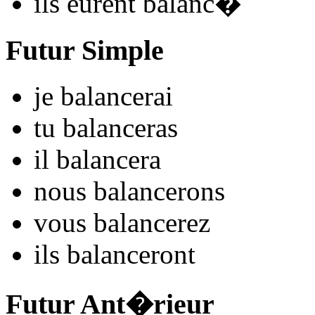
ils
eurent balanc
�
Futur Simple
je
balanc
e
r
ai
tu
balanc
e
r
as
il
balanc
e
r
a
nous
balanc
e
r
ons
vous
balanc
e
r
ez
ils
balanc
e
r
ont
Futur Ant�rieur