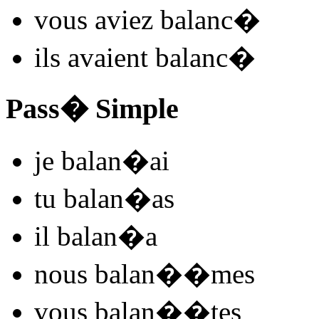
vous
aviez balanc
�
ils
avaient balanc
�
Pass� Simple
je
balan
�
ai
tu
balan
�
as
il
balan
�
a
nous
balan
�
�mes
vous
balan
�
�tes