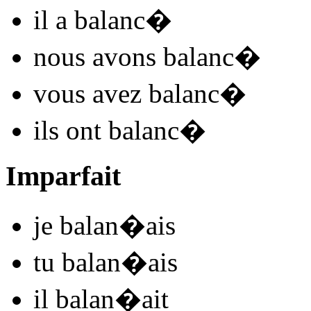
il
a balanc
�
nous
avons balanc
�
vous
avez balanc
�
ils
ont balanc
�
Imparfait
je
balan
�
ais
tu
balan
�
ais
il
balan
�
ait