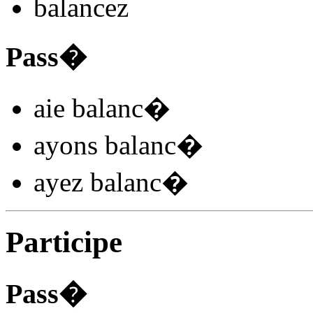
balanc
ez
Pass�
aie balanc
�
ayons balanc
�
ayez balanc
�
Participe
Pass�