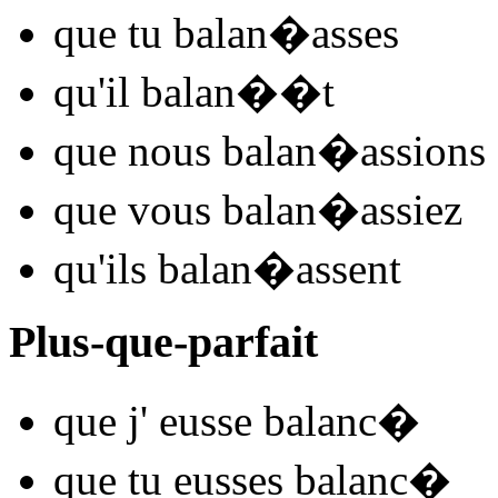
que tu
balan
�
asses
qu'il
balan
�
�t
que nous
balan
�
assions
que vous
balan
�
assiez
qu'ils
balan
�
assent
Plus-que-parfait
que j'
eusse balanc
�
que tu
eusses balanc
�