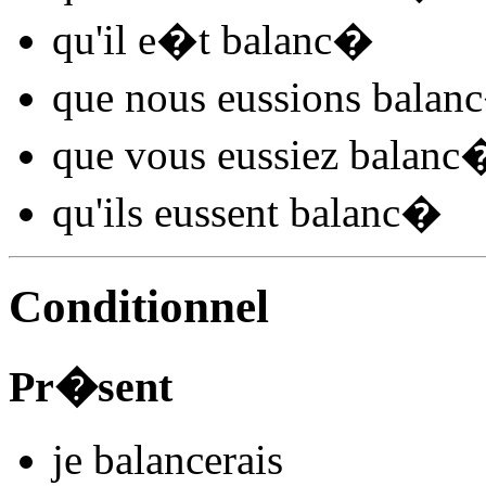
qu'il
e�t balanc
�
que nous
eussions balanc
que vous
eussiez balanc
qu'ils
eussent balanc
�
Conditionnel
Pr�sent
je
balanc
e
r
ais