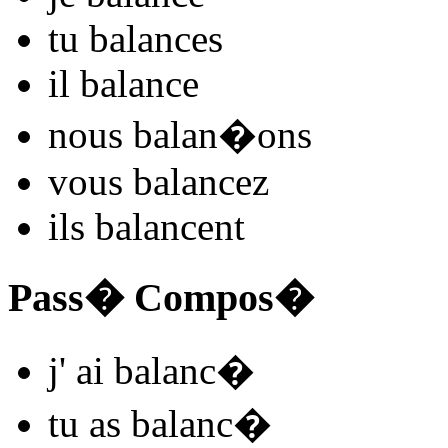
tu
balanc
es
il
balanc
e
nous
balan
�
ons
vous
balanc
ez
ils
balanc
ent
Pass� Compos�
j'
ai balanc
�
tu
as balanc
�