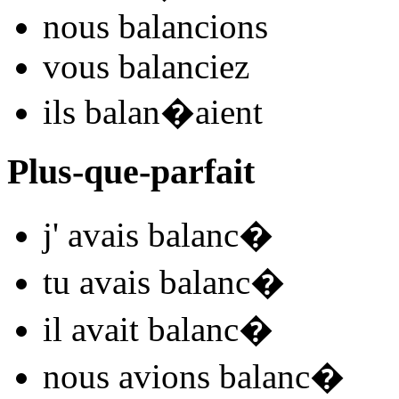
nous
balanc
ions
vous
balanc
iez
ils
balan
�
aient
Plus-que-parfait
j'
avais balanc
�
tu
avais balanc
�
il
avait balanc
�
nous
avions balanc
�