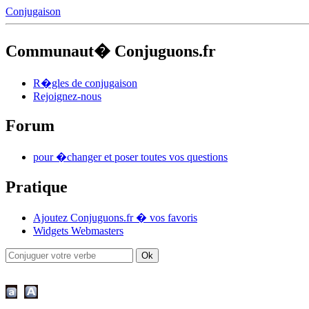
Conjugaison
Communaut� Conjuguons.fr
R�gles de conjugaison
Rejoignez-nous
Forum
pour �changer et poser toutes vos questions
Pratique
Ajoutez Conjuguons.fr � vos favoris
Widgets Webmasters