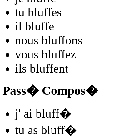
tu
bluff
es
il
bluff
e
nous
bluff
ons
vous
bluff
ez
ils
bluff
ent
Pass� Compos�
j'
ai bluff
�
tu
as bluff
�