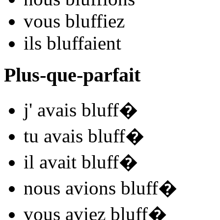
vous
bluff
iez
ils
bluff
aient
Plus-que-parfait
j'
avais bluff
�
tu
avais bluff
�
il
avait bluff
�
nous
avions bluff
�
vous
aviez bluff
�