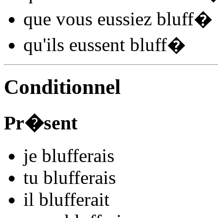
que vous
eussiez bluff
�
qu'ils
eussent bluff
�
Conditionnel
Pr�sent
je
bluff
e
r
ais
tu
bluff
e
r
ais
il
bluff
e
r
ait