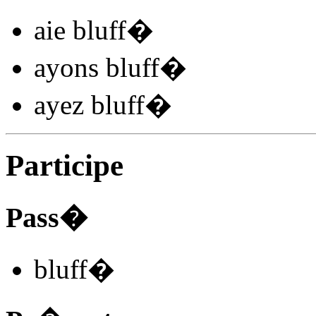
aie bluff
�
ayons bluff
�
ayez bluff
�
Participe
Pass�
bluff
�