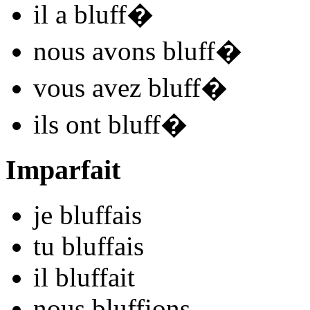
il
a bluff
�
nous
avons bluff
�
vous
avez bluff
�
ils
ont bluff
�
Imparfait
je
bluff
ais
tu
bluff
ais
il
bluff
ait
nous
bluff
ions