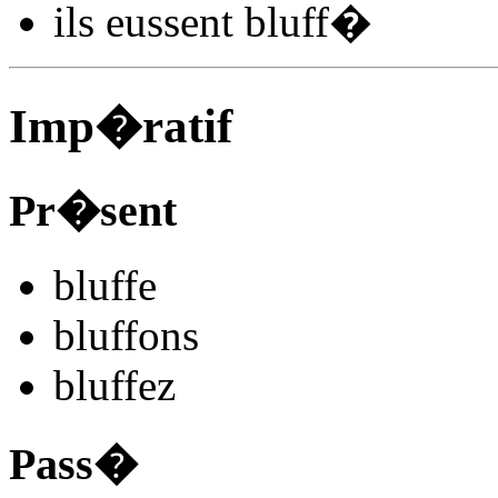
ils
eussent bluff
�
Imp�ratif
Pr�sent
bluff
e
bluff
ons
bluff
ez
Pass�