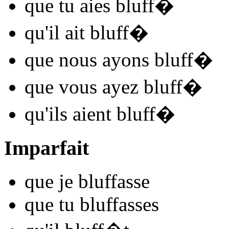
que tu
aies bluff
�
qu'il
ait bluff
�
que nous
ayons bluff
�
que vous
ayez bluff
�
qu'ils
aient bluff
�
Imparfait
que je
bluff
asse
que tu
bluff
asses