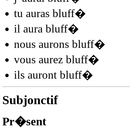
tu
auras bluff
�
il
aura bluff
�
nous
aurons bluff
�
vous
aurez bluff
�
ils
auront bluff
�
Subjonctif
Pr�sent