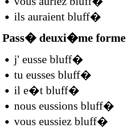
vous
auriez bluff
�
ils
auraient bluff
�
Pass� deuxi�me forme
j'
eusse bluff
�
tu
eusses bluff
�
il
e�t bluff
�
nous
eussions bluff
�
vous
eussiez bluff
�