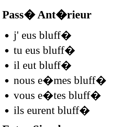
Pass� Ant�rieur
j'
eus bluff
�
tu
eus bluff
�
il
eut bluff
�
nous
e�mes bluff
�
vous
e�tes bluff
�
ils
eurent bluff
�