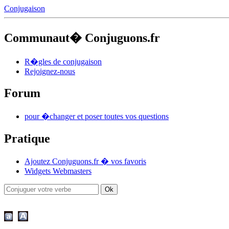
Conjugaison
Communaut� Conjuguons.fr
R�gles de conjugaison
Rejoignez-nous
Forum
pour �changer et poser toutes vos questions
Pratique
Ajoutez Conjuguons.fr � vos favoris
Widgets Webmasters