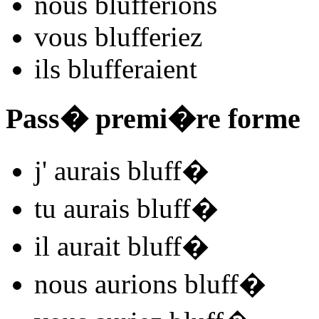
nous
bluff
e
r
ions
vous
bluff
e
r
iez
ils
bluff
e
r
aient
Pass� premi�re forme
j'
aurais bluff
�
tu
aurais bluff
�
il
aurait bluff
�
nous
aurions bluff
�