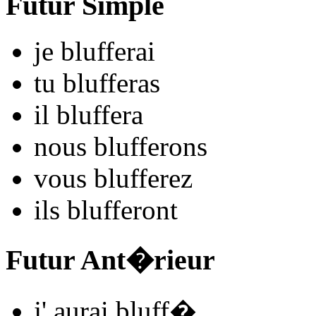
Futur Simple
je
bluff
e
r
ai
tu
bluff
e
r
as
il
bluff
e
r
a
nous
bluff
e
r
ons
vous
bluff
e
r
ez
ils
bluff
e
r
ont
Futur Ant�rieur
j'
aurai bluff
�