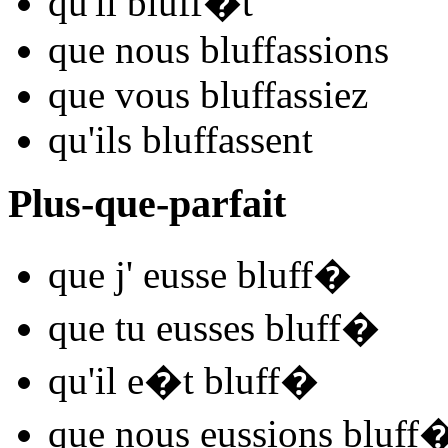
qu'il
bluff
�t
que nous
bluff
assions
que vous
bluff
assiez
qu'ils
bluff
assent
Plus-que-parfait
que j'
eusse bluff
�
que tu
eusses bluff
�
qu'il
e�t bluff
�
que nous
eussions bluff