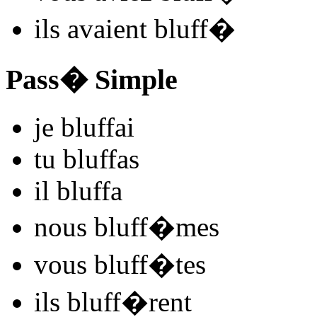
ils
avaient bluff
�
Pass� Simple
je
bluff
ai
tu
bluff
as
il
bluff
a
nous
bluff
�mes
vous
bluff
�tes
ils
bluff
�rent