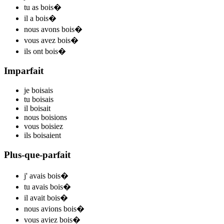
tu
as bois
�
il
a bois
�
nous
avons bois
�
vous
avez bois
�
ils
ont bois
�
Imparfait
je
bois
ais
tu
bois
ais
il
bois
ait
nous
bois
ions
vous
bois
iez
ils
bois
aient
Plus-que-parfait
j'
avais bois
�
tu
avais bois
�
il
avait bois
�
nous
avions bois
�
vous
aviez bois
�