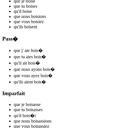
que je
bois
e
que tu
bois
es
qu'il
bois
e
que nous
bois
ions
que vous
bois
iez
qu'ils
bois
ent
Pass�
que j'
aie bois
�
que tu
aies bois
�
qu'il
ait bois
�
que nous
ayons bois
�
que vous
ayez bois
�
qu'ils
aient bois
�
Imparfait
que je
bois
asse
que tu
bois
asses
qu'il
bois
�t
que nous
bois
assions
que vous
bois
assiez