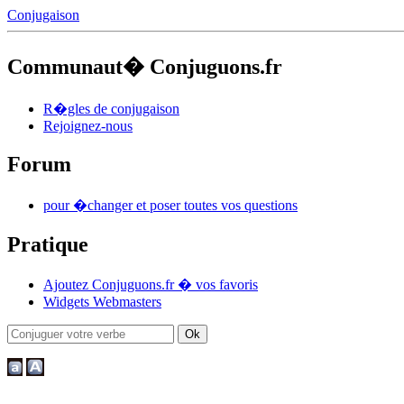
Conjugaison
Communaut� Conjuguons.fr
R�gles de conjugaison
Rejoignez-nous
Forum
pour �changer et poser toutes vos questions
Pratique
Ajoutez Conjuguons.fr � vos favoris
Widgets Webmasters