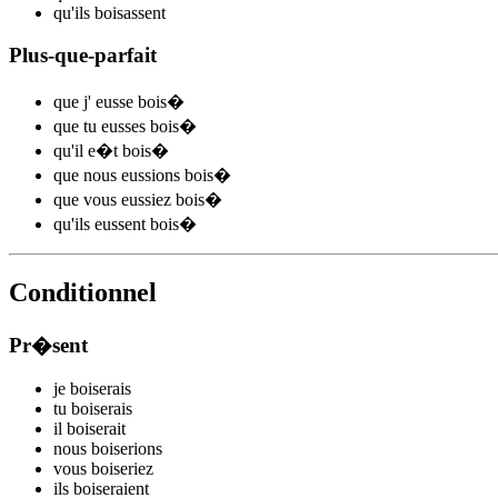
qu'ils
bois
assent
Plus-que-parfait
que j'
eusse bois
�
que tu
eusses bois
�
qu'il
e�t bois
�
que nous
eussions bois
�
que vous
eussiez bois
�
qu'ils
eussent bois
�
Conditionnel
Pr�sent
je
bois
e
r
ais
tu
bois
e
r
ais
il
bois
e
r
ait
nous
bois
e
r
ions
vous
bois
e
r
iez
ils
bois
e
r
aient