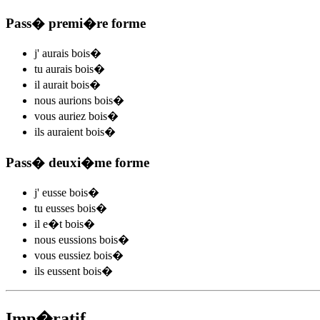
Pass� premi�re forme
j'
aurais bois
�
tu
aurais bois
�
il
aurait bois
�
nous
aurions bois
�
vous
auriez bois
�
ils
auraient bois
�
Pass� deuxi�me forme
j'
eusse bois
�
tu
eusses bois
�
il
e�t bois
�
nous
eussions bois
�
vous
eussiez bois
�
ils
eussent bois
�
Imp�ratif