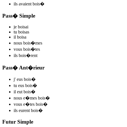
ils
avaient bois
�
Pass� Simple
je
bois
ai
tu
bois
as
il
bois
a
nous
bois
�mes
vous
bois
�tes
ils
bois
�rent
Pass� Ant�rieur
j'
eus bois
�
tu
eus bois
�
il
eut bois
�
nous
e�mes bois
�
vous
e�tes bois
�
ils
eurent bois
�
Futur Simple