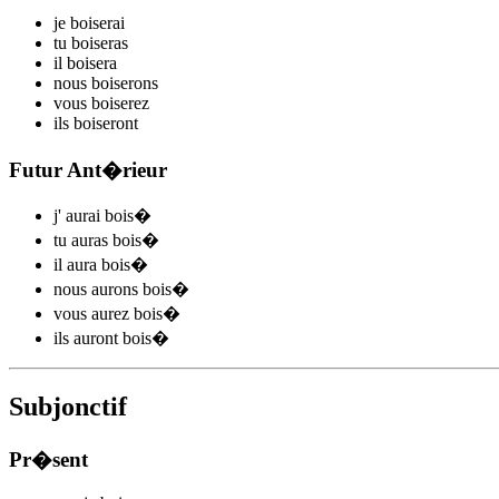
je
bois
e
r
ai
tu
bois
e
r
as
il
bois
e
r
a
nous
bois
e
r
ons
vous
bois
e
r
ez
ils
bois
e
r
ont
Futur Ant�rieur
j'
aurai bois
�
tu
auras bois
�
il
aura bois
�
nous
aurons bois
�
vous
aurez bois
�
ils
auront bois
�
Subjonctif
Pr�sent