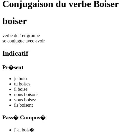
Conjugaison du verbe Boiser
boiser
verbe du 1er groupe
se conjugue avec
avoir
Indicatif
Pr�sent
je
bois
e
tu
bois
es
il
bois
e
nous
bois
ons
vous
bois
ez
ils
bois
ent
Pass� Compos�
j'
ai bois
�