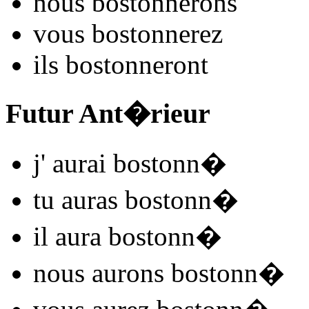
nous
bostonn
e
r
ons
vous
bostonn
e
r
ez
ils
bostonn
e
r
ont
Futur Ant�rieur
j'
aurai bostonn
�
tu
auras bostonn
�
il
aura bostonn
�
nous
aurons bostonn
�