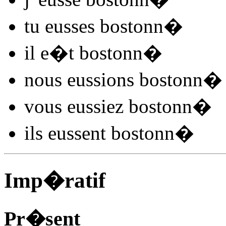
tu
eusses bostonn
�
il
e�t bostonn
�
nous
eussions bostonn
�
vous
eussiez bostonn
�
ils
eussent bostonn
�
Imp�ratif
Pr�sent