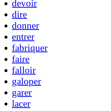
devoir
dire
donner
entrer
fabriquer
faire
falloir
galoper
garer
lacer