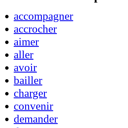
accompagner
accrocher
aimer
aller
avoir
bailler
charger
convenir
demander