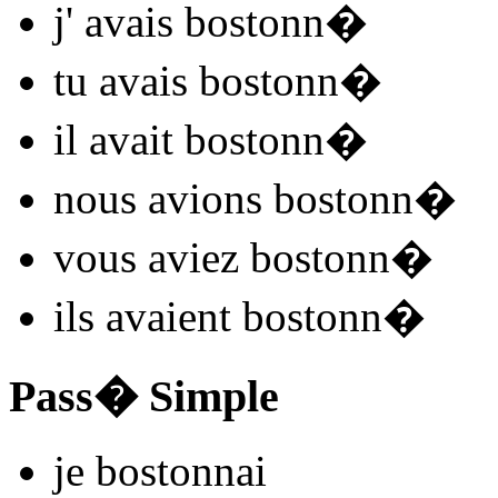
j'
avais bostonn
�
tu
avais bostonn
�
il
avait bostonn
�
nous
avions bostonn
�
vous
aviez bostonn
�
ils
avaient bostonn
�
Pass� Simple
je
bostonn
ai