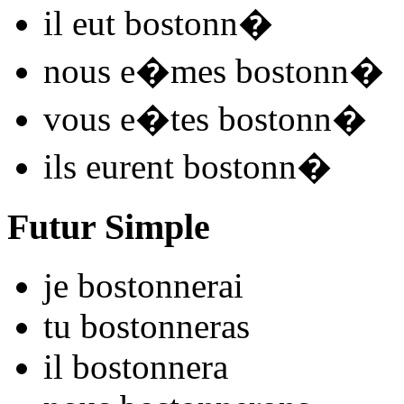
il
eut bostonn
�
nous
e�mes bostonn
�
vous
e�tes bostonn
�
ils
eurent bostonn
�
Futur Simple
je
bostonn
e
r
ai
tu
bostonn
e
r
as
il
bostonn
e
r
a