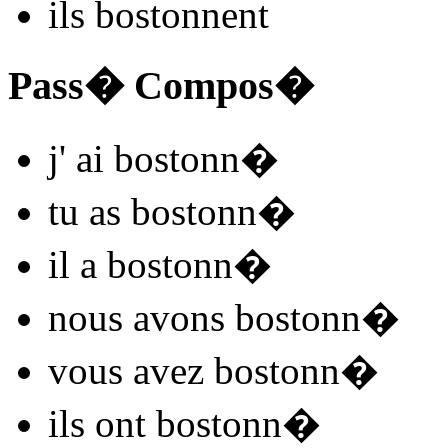
ils
bostonn
ent
Pass� Compos�
j'
ai bostonn
�
tu
as bostonn
�
il
a bostonn
�
nous
avons bostonn
�
vous
avez bostonn
�
ils
ont bostonn
�