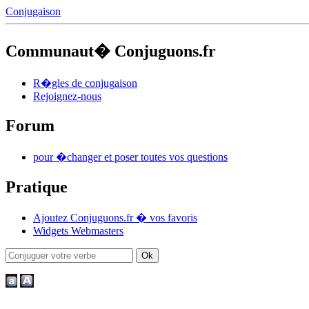
Conjugaison
Communaut� Conjuguons.fr
R�gles de conjugaison
Rejoignez-nous
Forum
pour �changer et poser toutes vos questions
Pratique
Ajoutez Conjuguons.fr � vos favoris
Widgets Webmasters