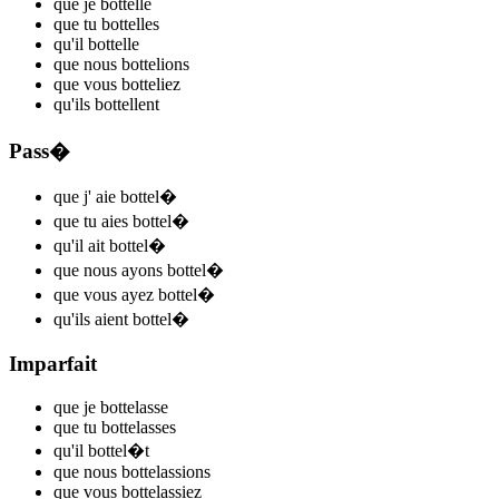
que je
bottel
l
e
que tu
bottel
l
es
qu'il
bottel
l
e
que nous
bottel
ions
que vous
bottel
iez
qu'ils
bottel
l
ent
Pass�
que j'
aie bottel
�
que tu
aies bottel
�
qu'il
ait bottel
�
que nous
ayons bottel
�
que vous
ayez bottel
�
qu'ils
aient bottel
�
Imparfait
que je
bottel
asse
que tu
bottel
asses
qu'il
bottel
�t
que nous
bottel
assions
que vous
bottel
assiez