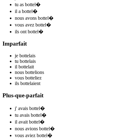
tu
as bottel
�
il
a bottel
�
nous
avons bottel
�
vous
avez bottel
�
ils
ont bottel
�
Imparfait
je
bottel
ais
tu
bottel
ais
il
bottel
ait
nous
bottel
ions
vous
bottel
iez
ils
bottel
aient
Plus-que-parfait
j'
avais bottel
�
tu
avais bottel
�
il
avait bottel
�
nous
avions bottel
�
vous
aviez bottel
�