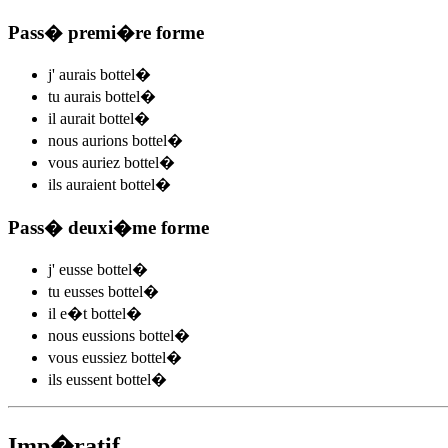
Pass� premi�re forme
j'
aurais bottel
�
tu
aurais bottel
�
il
aurait bottel
�
nous
aurions bottel
�
vous
auriez bottel
�
ils
auraient bottel
�
Pass� deuxi�me forme
j'
eusse bottel
�
tu
eusses bottel
�
il
e�t bottel
�
nous
eussions bottel
�
vous
eussiez bottel
�
ils
eussent bottel
�
Imp�ratif