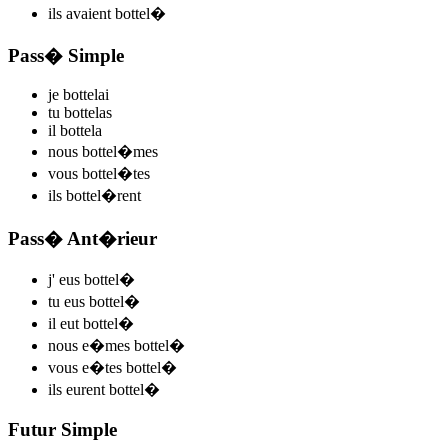
ils
avaient bottel
�
Pass� Simple
je
bottel
ai
tu
bottel
as
il
bottel
a
nous
bottel
�mes
vous
bottel
�tes
ils
bottel
�rent
Pass� Ant�rieur
j'
eus bottel
�
tu
eus bottel
�
il
eut bottel
�
nous
e�mes bottel
�
vous
e�tes bottel
�
ils
eurent bottel
�
Futur Simple