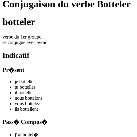
Conjugaison du verbe Botteler
botteler
verbe du 1er groupe
se conjugue avec
avoir
Indicatif
Pr�sent
je
bottel
l
e
tu
bottel
l
es
il
bottel
l
e
nous
bottel
ons
vous
bottel
ez
ils
bottel
l
ent
Pass� Compos�
j'
ai bottel
�