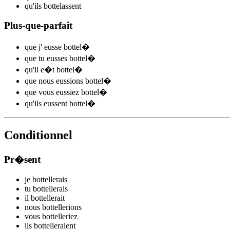
qu'ils
bottel
assent
Plus-que-parfait
que j'
eusse bottel
�
que tu
eusses bottel
�
qu'il
e�t bottel
�
que nous
eussions bottel
�
que vous
eussiez bottel
�
qu'ils
eussent bottel
�
Conditionnel
Pr�sent
je
bottel
l
e
r
ais
tu
bottel
l
e
r
ais
il
bottel
l
e
r
ait
nous
bottel
l
e
r
ions
vous
bottel
l
e
r
iez
ils
bottel
l
e
r
aient