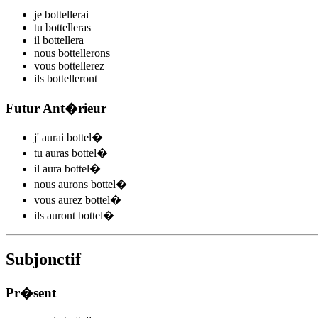
je
bottel
l
e
r
ai
tu
bottel
l
e
r
as
il
bottel
l
e
r
a
nous
bottel
l
e
r
ons
vous
bottel
l
e
r
ez
ils
bottel
l
e
r
ont
Futur Ant�rieur
j'
aurai bottel
�
tu
auras bottel
�
il
aura bottel
�
nous
aurons bottel
�
vous
aurez bottel
�
ils
auront bottel
�
Subjonctif
Pr�sent