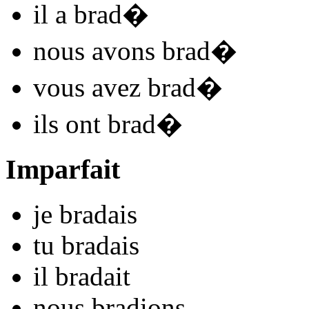
il
a brad
�
nous
avons brad
�
vous
avez brad
�
ils
ont brad
�
Imparfait
je
brad
ais
tu
brad
ais
il
brad
ait
nous
brad
ions