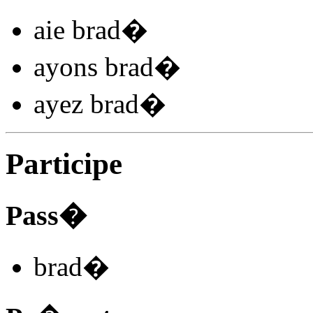
aie brad
�
ayons brad
�
ayez brad
�
Participe
Pass�
brad
�