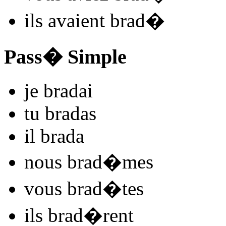
ils
avaient brad
�
Pass� Simple
je
brad
ai
tu
brad
as
il
brad
a
nous
brad
�mes
vous
brad
�tes
ils
brad
�rent