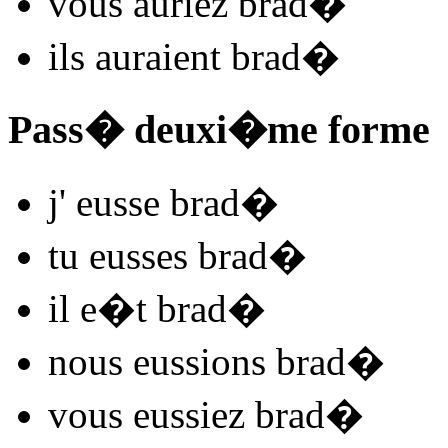
vous
auriez brad
�
ils
auraient brad
�
Pass� deuxi�me forme
j'
eusse brad
�
tu
eusses brad
�
il
e�t brad
�
nous
eussions brad
�
vous
eussiez brad
�