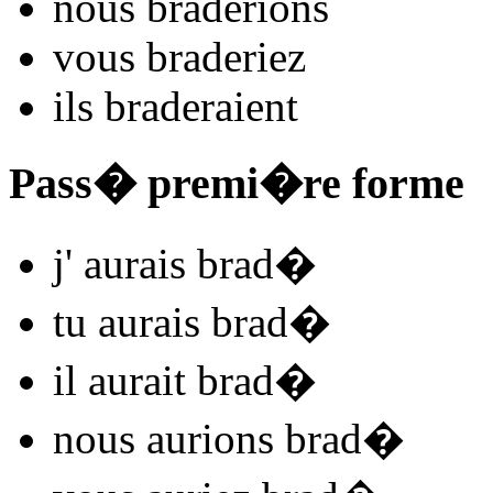
nous
brad
e
r
ions
vous
brad
e
r
iez
ils
brad
e
r
aient
Pass� premi�re forme
j'
aurais brad
�
tu
aurais brad
�
il
aurait brad
�
nous
aurions brad
�