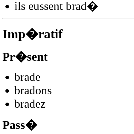
ils
eussent brad
�
Imp�ratif
Pr�sent
brad
e
brad
ons
brad
ez
Pass�