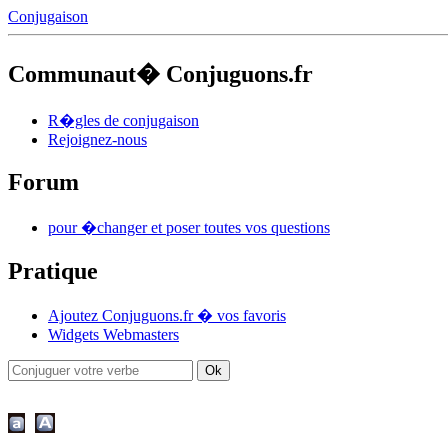
Conjugaison
Communaut� Conjuguons.fr
R�gles de conjugaison
Rejoignez-nous
Forum
pour �changer et poser toutes vos questions
Pratique
Ajoutez Conjuguons.fr � vos favoris
Widgets Webmasters