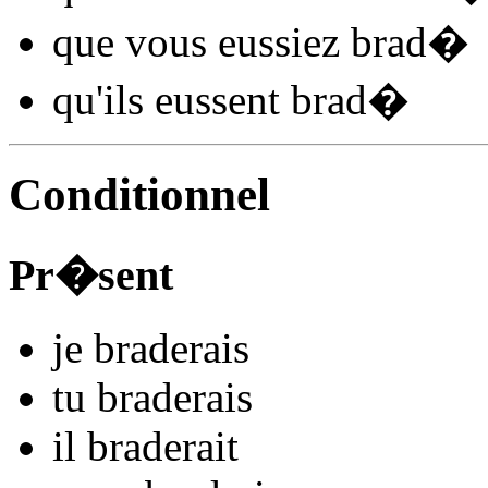
que vous
eussiez brad
�
qu'ils
eussent brad
�
Conditionnel
Pr�sent
je
brad
e
r
ais
tu
brad
e
r
ais
il
brad
e
r
ait