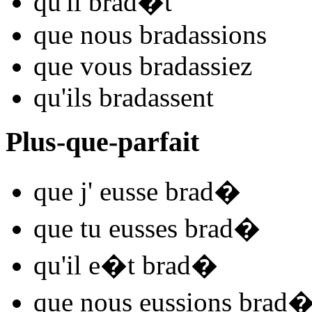
qu'il
brad
�t
que nous
brad
assions
que vous
brad
assiez
qu'ils
brad
assent
Plus-que-parfait
que j'
eusse brad
�
que tu
eusses brad
�
qu'il
e�t brad
�
que nous
eussions brad