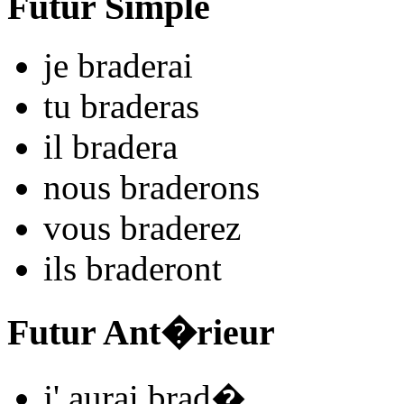
Futur Simple
je
brad
e
r
ai
tu
brad
e
r
as
il
brad
e
r
a
nous
brad
e
r
ons
vous
brad
e
r
ez
ils
brad
e
r
ont
Futur Ant�rieur
j'
aurai brad
�