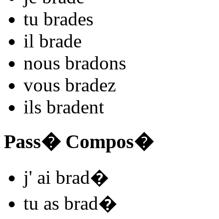
tu
brad
es
il
brad
e
nous
brad
ons
vous
brad
ez
ils
brad
ent
Pass� Compos�
j'
ai brad
�
tu
as brad
�