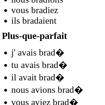
vous
brad
iez
ils
brad
aient
Plus-que-parfait
j'
avais brad
�
tu
avais brad
�
il
avait brad
�
nous
avions brad
�
vous
aviez brad
�