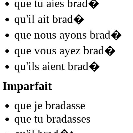
que tu
aies brad
�
qu'il
ait brad
�
que nous
ayons brad
�
que vous
ayez brad
�
qu'ils
aient brad
�
Imparfait
que je
brad
asse
que tu
brad
asses