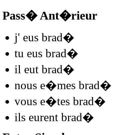
Pass� Ant�rieur
j'
eus brad
�
tu
eus brad
�
il
eut brad
�
nous
e�mes brad
�
vous
e�tes brad
�
ils
eurent brad
�