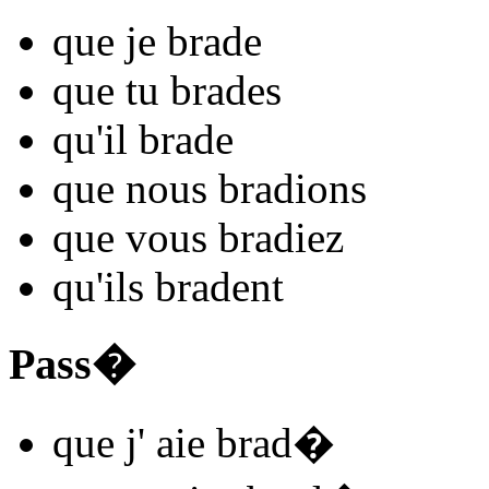
que je
brad
e
que tu
brad
es
qu'il
brad
e
que nous
brad
ions
que vous
brad
iez
qu'ils
brad
ent
Pass�
que j'
aie brad
�