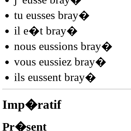
tu
eusses bray
�
il
e�t bray
�
nous
eussions bray
�
vous
eussiez bray
�
ils
eussent bray
�
Imp�ratif
Pr�sent