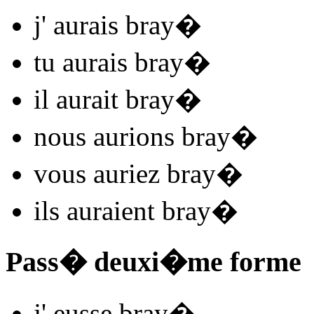
j'
aurais bray
�
tu
aurais bray
�
il
aurait bray
�
nous
aurions bray
�
vous
auriez bray
�
ils
auraient bray
�
Pass� deuxi�me forme
j'
eusse bray
�