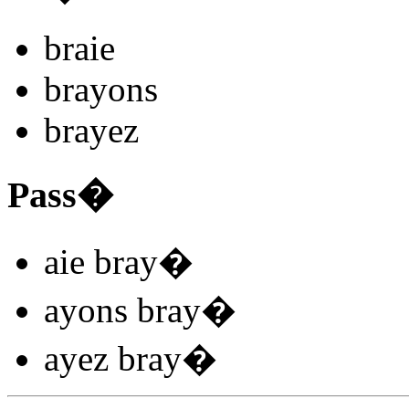
bra
i
e
bray
ons
bray
ez
Pass�
aie bray
�
ayons bray
�
ayez bray
�