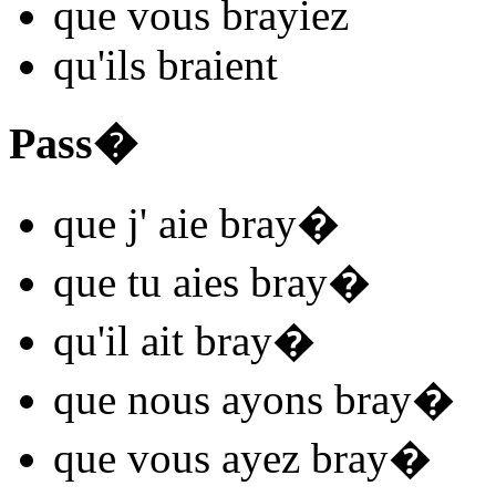
que vous
bray
iez
qu'ils
bra
i
ent
Pass�
que j'
aie bray
�
que tu
aies bray
�
qu'il
ait bray
�
que nous
ayons bray
�
que vous
ayez bray
�