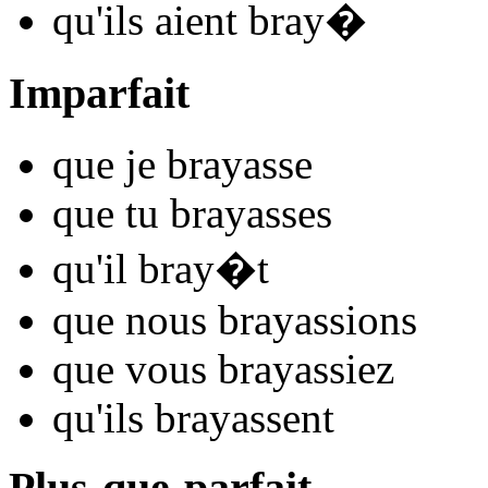
qu'ils
aient bray
�
Imparfait
que je
bray
asse
que tu
bray
asses
qu'il
bray
�t
que nous
bray
assions
que vous
bray
assiez
qu'ils
bray
assent
Plus-que-parfait