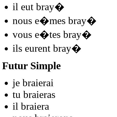
il
eut bray
�
nous
e�mes bray
�
vous
e�tes bray
�
ils
eurent bray
�
Futur Simple
je
bra
i
e
r
ai
tu
bra
i
e
r
as
il
bra
i
e
r
a