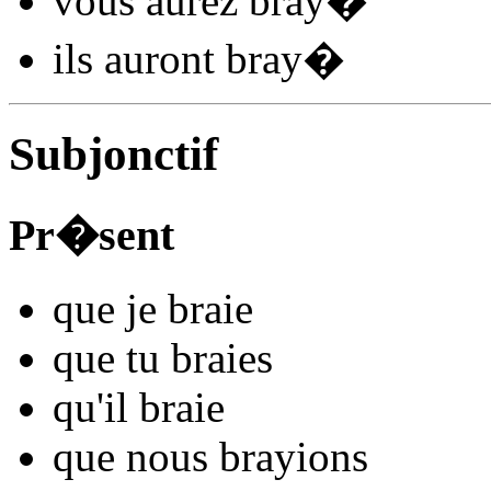
vous
aurez bray
�
ils
auront bray
�
Subjonctif
Pr�sent
que je
bra
i
e
que tu
bra
i
es
qu'il
bra
i
e
que nous
bray
ions