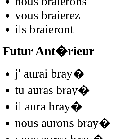
nous
bra
i
e
r
ons
vous
bra
i
e
r
ez
ils
bra
i
e
r
ont
Futur Ant�rieur
j'
aurai bray
�
tu
auras bray
�
il
aura bray
�
nous
aurons bray
�