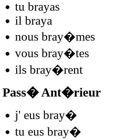
tu
bray
as
il
bray
a
nous
bray
�mes
vous
bray
�tes
ils
bray
�rent
Pass� Ant�rieur
j'
eus bray
�
tu
eus bray
�