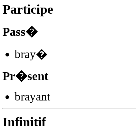
Participe
Pass�
bray
�
Pr�sent
bray
ant
Infinitif