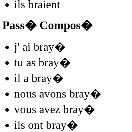
ils
bra
i
ent
Pass� Compos�
j'
ai bray
�
tu
as bray
�
il
a bray
�
nous
avons bray
�
vous
avez bray
�
ils
ont bray
�