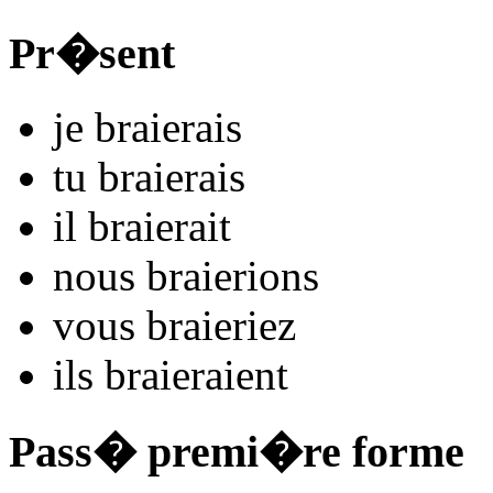
Pr�sent
je
bra
i
e
r
ais
tu
bra
i
e
r
ais
il
bra
i
e
r
ait
nous
bra
i
e
r
ions
vous
bra
i
e
r
iez
ils
bra
i
e
r
aient
Pass� premi�re forme