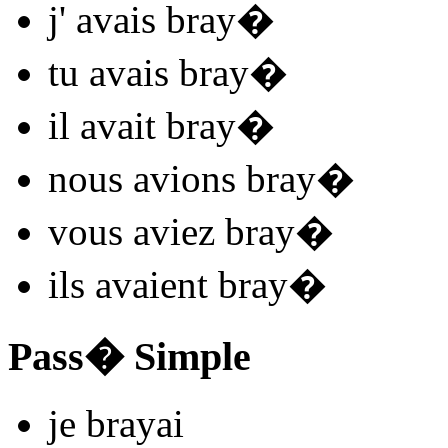
j'
avais bray
�
tu
avais bray
�
il
avait bray
�
nous
avions bray
�
vous
aviez bray
�
ils
avaient bray
�
Pass� Simple
je
bray
ai