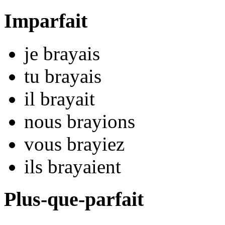
Imparfait
je
bray
ais
tu
bray
ais
il
bray
ait
nous
bray
ions
vous
bray
iez
ils
bray
aient
Plus-que-parfait