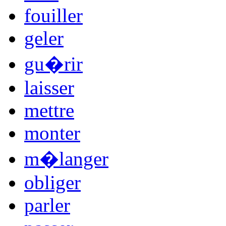
fouiller
geler
gu�rir
laisser
mettre
monter
m�langer
obliger
parler