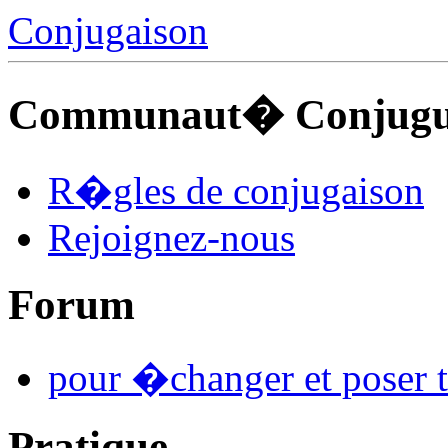
Conjugaison
Communaut� Conjuguo
R�gles de conjugaison
Rejoignez-nous
Forum
pour �changer et poser t
Pratique