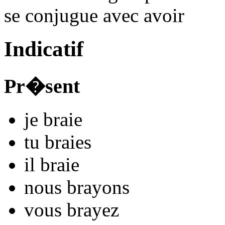
se conjugue avec
avoir
Indicatif
Pr�sent
je
bra
i
e
tu
bra
i
es
il
bra
i
e
nous
bray
ons
vous
bray
ez