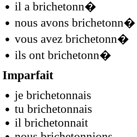
il
a brichetonn
�
nous
avons brichetonn
�
vous
avez brichetonn
�
ils
ont brichetonn
�
Imparfait
je
brichetonn
ais
tu
brichetonn
ais
il
brichetonn
ait
nous
brichetonn
ions