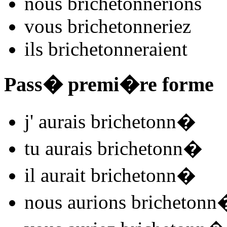
nous
brichetonn
e
r
ions
vous
brichetonn
e
r
iez
ils
brichetonn
e
r
aient
Pass� premi�re forme
j'
aurais brichetonn
�
tu
aurais brichetonn
�
il
aurait brichetonn
�
nous
aurions brichetonn