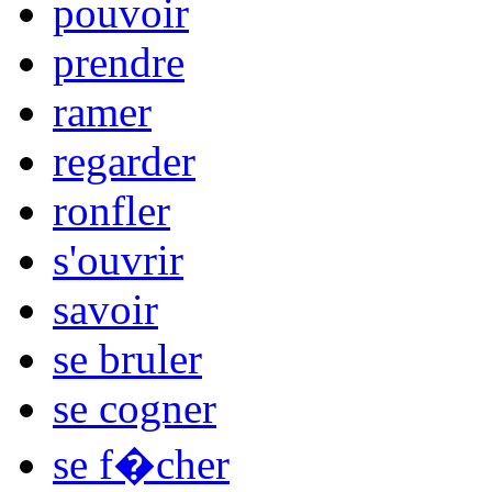
pouvoir
prendre
ramer
regarder
ronfler
s'ouvrir
savoir
se bruler
se cogner
se f�cher