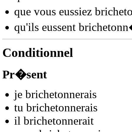
que vous
eussiez brichet
qu'ils
eussent brichetonn
Conditionnel
Pr�sent
je
brichetonn
e
r
ais
tu
brichetonn
e
r
ais
il
brichetonn
e
r
ait