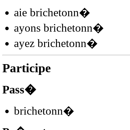
aie brichetonn
�
ayons brichetonn
�
ayez brichetonn
�
Participe
Pass�
brichetonn
�