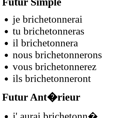
Futur Simple
je
brichetonn
e
r
ai
tu
brichetonn
e
r
as
il
brichetonn
e
r
a
nous
brichetonn
e
r
ons
vous
brichetonn
e
r
ez
ils
brichetonn
e
r
ont
Futur Ant�rieur
j'
aurai brichetonn
�