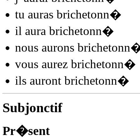
tu
auras brichetonn
�
il
aura brichetonn
�
nous
aurons brichetonn
vous
aurez brichetonn
�
ils
auront brichetonn
�
Subjonctif
Pr�sent