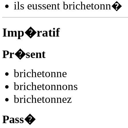
ils
eussent brichetonn
�
Imp�ratif
Pr�sent
brichetonn
e
brichetonn
ons
brichetonn
ez
Pass�