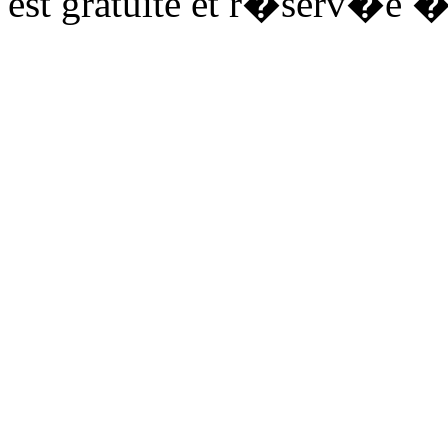
est gratuite et r�serv�e �