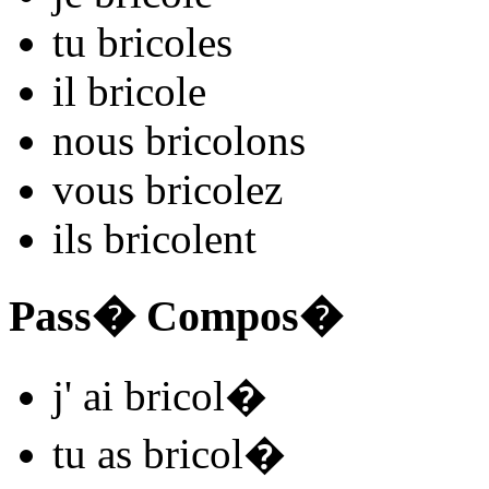
tu
bricol
es
il
bricol
e
nous
bricol
ons
vous
bricol
ez
ils
bricol
ent
Pass� Compos�
j'
ai bricol
�
tu
as bricol
�