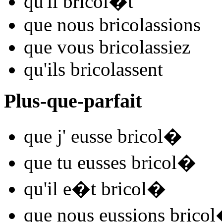
qu'il
bricol
�t
que nous
bricol
assions
que vous
bricol
assiez
qu'ils
bricol
assent
Plus-que-parfait
que j'
eusse bricol
�
que tu
eusses bricol
�
qu'il
e�t bricol
�
que nous
eussions bricol