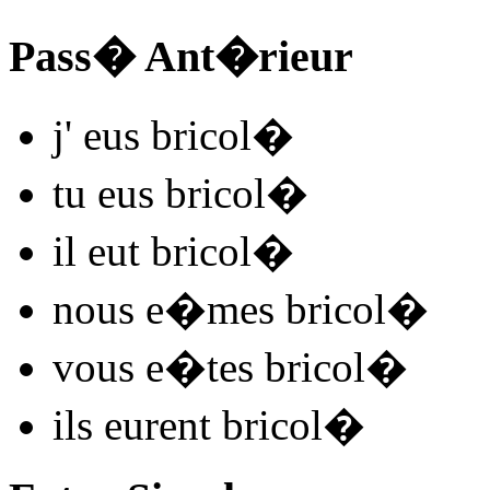
Pass� Ant�rieur
j'
eus bricol
�
tu
eus bricol
�
il
eut bricol
�
nous
e�mes bricol
�
vous
e�tes bricol
�
ils
eurent bricol
�