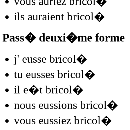
vous
auriez bricol
�
ils
auraient bricol
�
Pass� deuxi�me forme
j'
eusse bricol
�
tu
eusses bricol
�
il
e�t bricol
�
nous
eussions bricol
�
vous
eussiez bricol
�