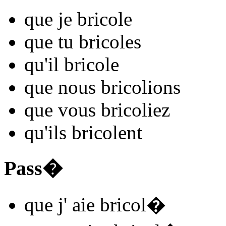
que je
bricol
e
que tu
bricol
es
qu'il
bricol
e
que nous
bricol
ions
que vous
bricol
iez
qu'ils
bricol
ent
Pass�
que j'
aie bricol
�