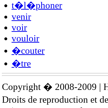
t�l�phoner
venir
voir
vouloir
�couter
�tre
Copyright � 2008-2009 |
Droits de reproduction et 