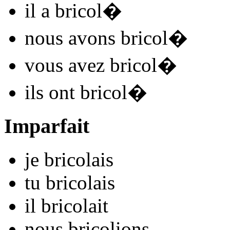
il
a bricol
�
nous
avons bricol
�
vous
avez bricol
�
ils
ont bricol
�
Imparfait
je
bricol
ais
tu
bricol
ais
il
bricol
ait
nous
bricol
ions