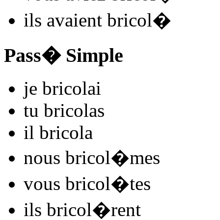
ils
avaient bricol
�
Pass� Simple
je
bricol
ai
tu
bricol
as
il
bricol
a
nous
bricol
�mes
vous
bricol
�tes
ils
bricol
�rent