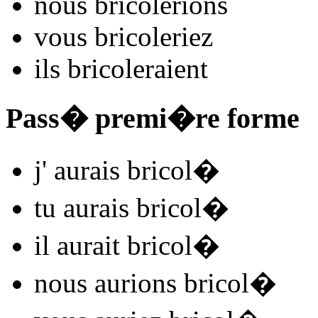
nous
bricol
e
r
ions
vous
bricol
e
r
iez
ils
bricol
e
r
aient
Pass� premi�re forme
j'
aurais bricol
�
tu
aurais bricol
�
il
aurait bricol
�
nous
aurions bricol
�