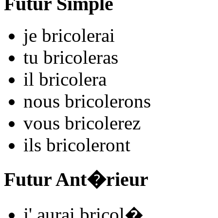
Futur Simple
je
bricol
e
r
ai
tu
bricol
e
r
as
il
bricol
e
r
a
nous
bricol
e
r
ons
vous
bricol
e
r
ez
ils
bricol
e
r
ont
Futur Ant�rieur
j'
aurai bricol
�