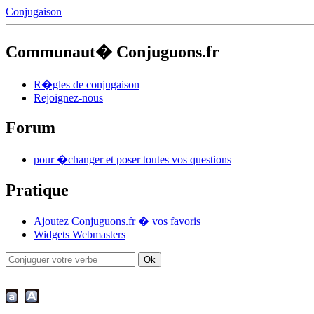
Conjugaison
Communaut� Conjuguons.fr
R�gles de conjugaison
Rejoignez-nous
Forum
pour �changer et poser toutes vos questions
Pratique
Ajoutez Conjuguons.fr � vos favoris
Widgets Webmasters