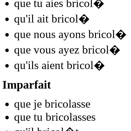
que tu
aies bricol
�
qu'il
ait bricol
�
que nous
ayons bricol
�
que vous
ayez bricol
�
qu'ils
aient bricol
�
Imparfait
que je
bricol
asse
que tu
bricol
asses