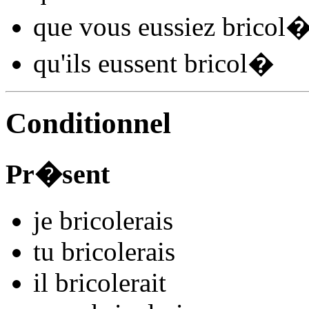
que vous
eussiez bricol
qu'ils
eussent bricol
�
Conditionnel
Pr�sent
je
bricol
e
r
ais
tu
bricol
e
r
ais
il
bricol
e
r
ait