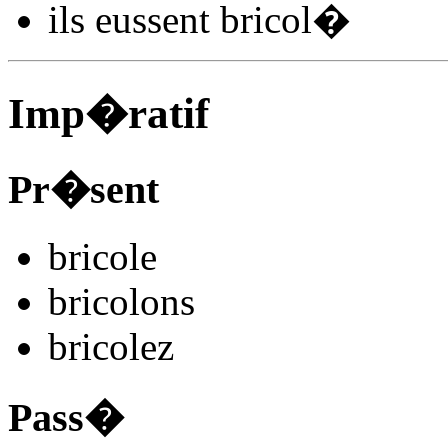
ils
eussent bricol
�
Imp�ratif
Pr�sent
bricol
e
bricol
ons
bricol
ez
Pass�