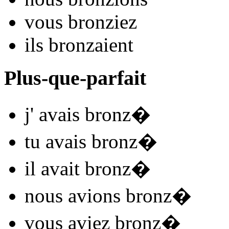
vous
bronz
iez
ils
bronz
aient
Plus-que-parfait
j'
avais bronz
�
tu
avais bronz
�
il
avait bronz
�
nous
avions bronz
�
vous
aviez bronz
�