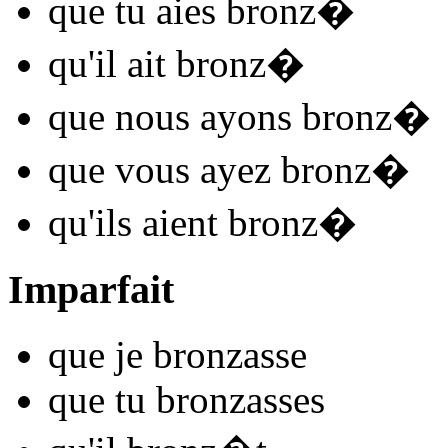
que tu
aies bronz
�
qu'il
ait bronz
�
que nous
ayons bronz
�
que vous
ayez bronz
�
qu'ils
aient bronz
�
Imparfait
que je
bronz
asse
que tu
bronz
asses