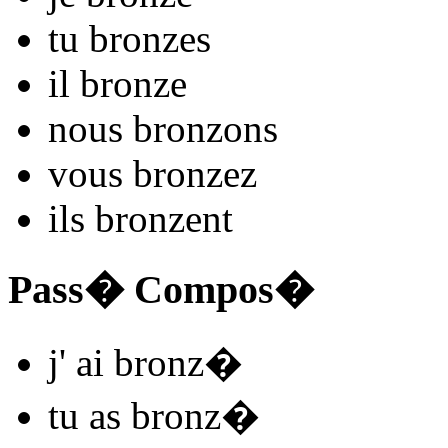
tu
bronz
es
il
bronz
e
nous
bronz
ons
vous
bronz
ez
ils
bronz
ent
Pass� Compos�
j'
ai bronz
�
tu
as bronz
�