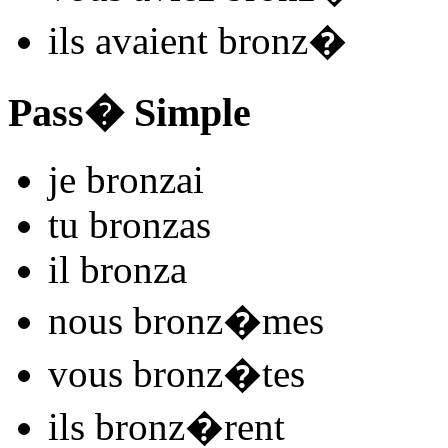
ils
avaient bronz
�
Pass� Simple
je
bronz
ai
tu
bronz
as
il
bronz
a
nous
bronz
�mes
vous
bronz
�tes
ils
bronz
�rent