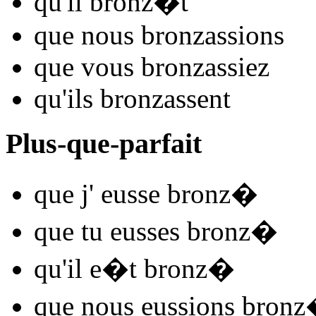
qu'il
bronz
�t
que nous
bronz
assions
que vous
bronz
assiez
qu'ils
bronz
assent
Plus-que-parfait
que j'
eusse bronz
�
que tu
eusses bronz
�
qu'il
e�t bronz
�
que nous
eussions bronz