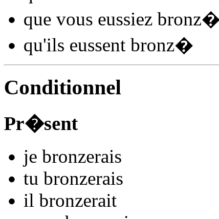
que vous
eussiez bronz
qu'ils
eussent bronz
�
Conditionnel
Pr�sent
je
bronz
e
r
ais
tu
bronz
e
r
ais
il
bronz
e
r
ait