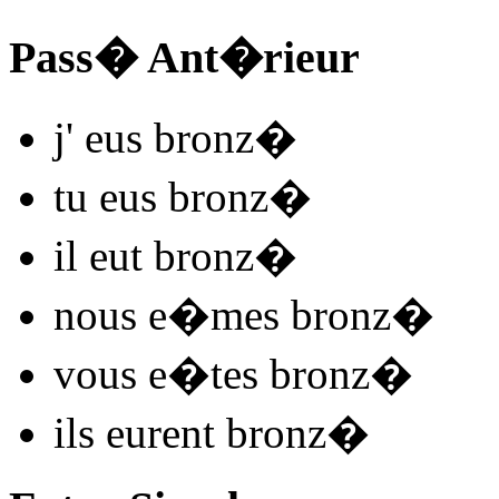
Pass� Ant�rieur
j'
eus bronz
�
tu
eus bronz
�
il
eut bronz
�
nous
e�mes bronz
�
vous
e�tes bronz
�
ils
eurent bronz
�