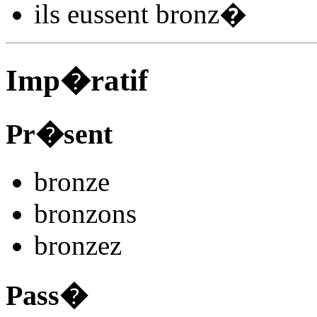
ils
eussent bronz
�
Imp�ratif
Pr�sent
bronz
e
bronz
ons
bronz
ez
Pass�