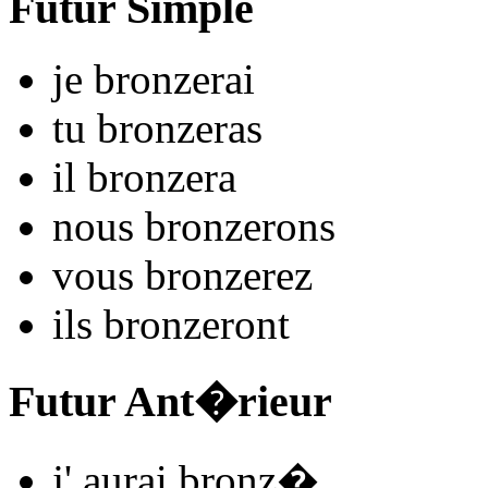
Futur Simple
je
bronz
e
r
ai
tu
bronz
e
r
as
il
bronz
e
r
a
nous
bronz
e
r
ons
vous
bronz
e
r
ez
ils
bronz
e
r
ont
Futur Ant�rieur
j'
aurai bronz
�