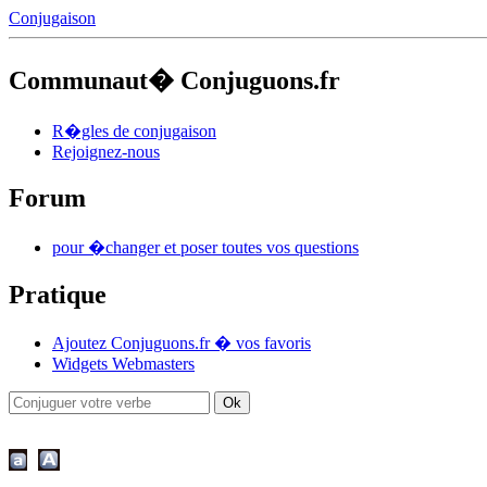
Conjugaison
Communaut� Conjuguons.fr
R�gles de conjugaison
Rejoignez-nous
Forum
pour �changer et poser toutes vos questions
Pratique
Ajoutez Conjuguons.fr � vos favoris
Widgets Webmasters