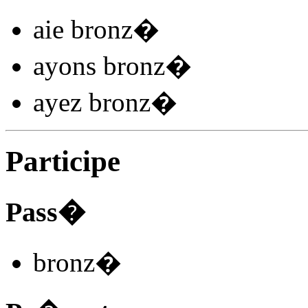
aie bronz
�
ayons bronz
�
ayez bronz
�
Participe
Pass�
bronz
�