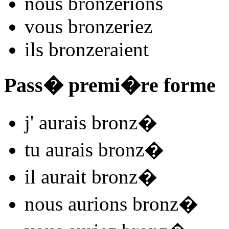
nous
bronz
e
r
ions
vous
bronz
e
r
iez
ils
bronz
e
r
aient
Pass� premi�re forme
j'
aurais bronz
�
tu
aurais bronz
�
il
aurait bronz
�
nous
aurions bronz
�