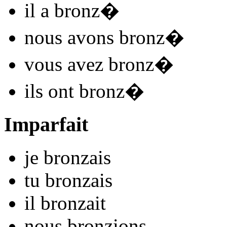
il
a bronz
�
nous
avons bronz
�
vous
avez bronz
�
ils
ont bronz
�
Imparfait
je
bronz
ais
tu
bronz
ais
il
bronz
ait
nous
bronz
ions