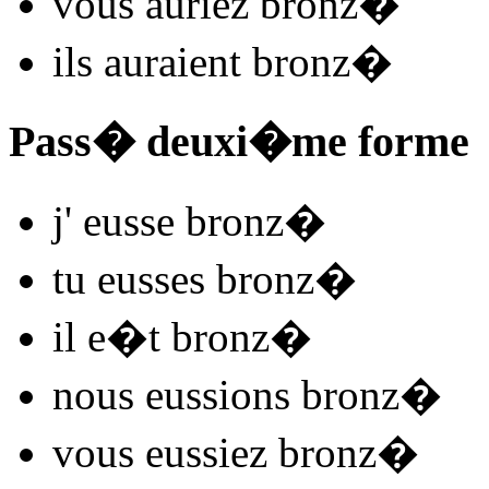
vous
auriez bronz
�
ils
auraient bronz
�
Pass� deuxi�me forme
j'
eusse bronz
�
tu
eusses bronz
�
il
e�t bronz
�
nous
eussions bronz
�
vous
eussiez bronz
�