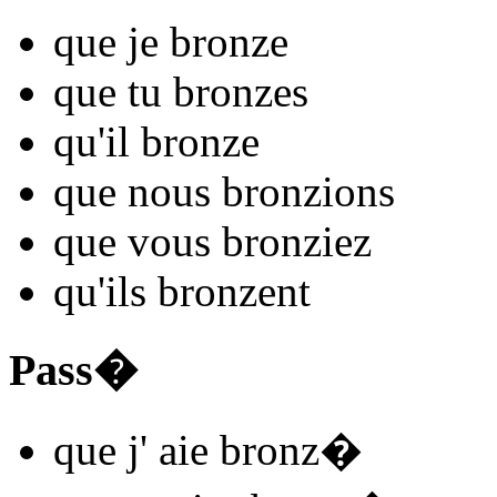
que je
bronz
e
que tu
bronz
es
qu'il
bronz
e
que nous
bronz
ions
que vous
bronz
iez
qu'ils
bronz
ent
Pass�
que j'
aie bronz
�