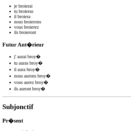
je
bro
i
e
r
ai
tu
bro
i
e
r
as
il
bro
i
e
r
a
nous
bro
i
e
r
ons
vous
bro
i
e
r
ez
ils
bro
i
e
r
ont
Futur Ant�rieur
j'
aurai broy
�
tu
auras broy
�
il
aura broy
�
nous
aurons broy
�
vous
aurez broy
�
ils
auront broy
�
Subjonctif
Pr�sent