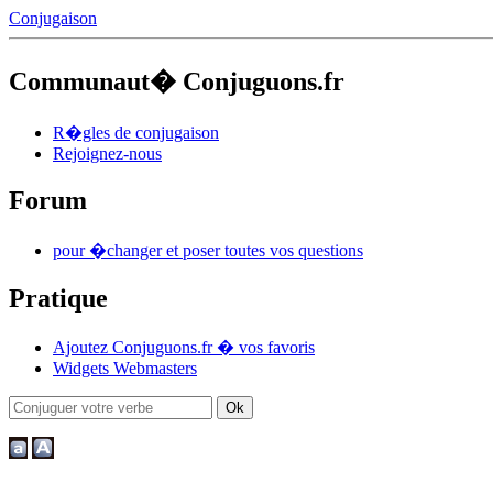
Conjugaison
Communaut� Conjuguons.fr
R�gles de conjugaison
Rejoignez-nous
Forum
pour �changer et poser toutes vos questions
Pratique
Ajoutez Conjuguons.fr � vos favoris
Widgets Webmasters