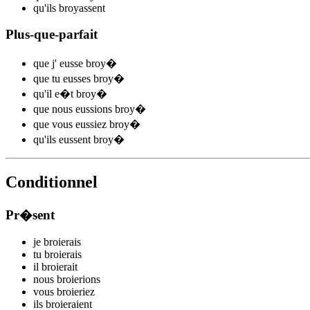
qu'ils
broy
assent
Plus-que-parfait
que j'
eusse broy
�
que tu
eusses broy
�
qu'il
e�t broy
�
que nous
eussions broy
�
que vous
eussiez broy
�
qu'ils
eussent broy
�
Conditionnel
Pr�sent
je
bro
i
e
r
ais
tu
bro
i
e
r
ais
il
bro
i
e
r
ait
nous
bro
i
e
r
ions
vous
bro
i
e
r
iez
ils
bro
i
e
r
aient