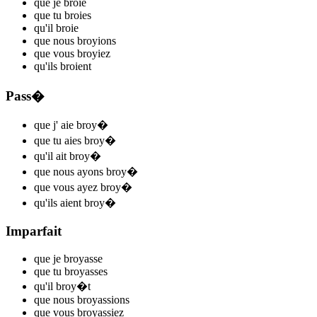
que je
bro
i
e
que tu
bro
i
es
qu'il
bro
i
e
que nous
broy
ions
que vous
broy
iez
qu'ils
bro
i
ent
Pass�
que j'
aie broy
�
que tu
aies broy
�
qu'il
ait broy
�
que nous
ayons broy
�
que vous
ayez broy
�
qu'ils
aient broy
�
Imparfait
que je
broy
asse
que tu
broy
asses
qu'il
broy
�t
que nous
broy
assions
que vous
broy
assiez