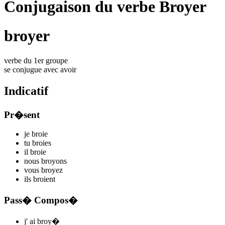
Conjugaison du verbe Broyer
broyer
verbe du 1er groupe
se conjugue avec
avoir
Indicatif
Pr�sent
je
bro
i
e
tu
bro
i
es
il
bro
i
e
nous
broy
ons
vous
broy
ez
ils
bro
i
ent
Pass� Compos�
j'
ai broy
�