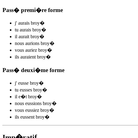
Pass� premi�re forme
j'
aurais broy
�
tu
aurais broy
�
il
aurait broy
�
nous
aurions broy
�
vous
auriez broy
�
ils
auraient broy
�
Pass� deuxi�me forme
j'
eusse broy
�
tu
eusses broy
�
il
e�t broy
�
nous
eussions broy
�
vous
eussiez broy
�
ils
eussent broy
�
Imp�ratif