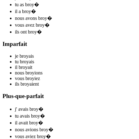
tu
as broy
�
il
a broy
�
nous
avons broy
�
vous
avez broy
�
ils
ont broy
�
Imparfait
je
broy
ais
tu
broy
ais
il
broy
ait
nous
broy
ions
vous
broy
iez
ils
broy
aient
Plus-que-parfait
j'
avais broy
�
tu
avais broy
�
il
avait broy
�
nous
avions broy
�
vous
aviez broy
�