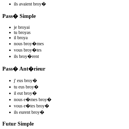
ils
avaient broy
�
Pass� Simple
je
broy
ai
tu
broy
as
il
broy
a
nous
broy
�mes
vous
broy
�tes
ils
broy
�rent
Pass� Ant�rieur
j'
eus broy
�
tu
eus broy
�
il
eut broy
�
nous
e�mes broy
�
vous
e�tes broy
�
ils
eurent broy
�
Futur Simple