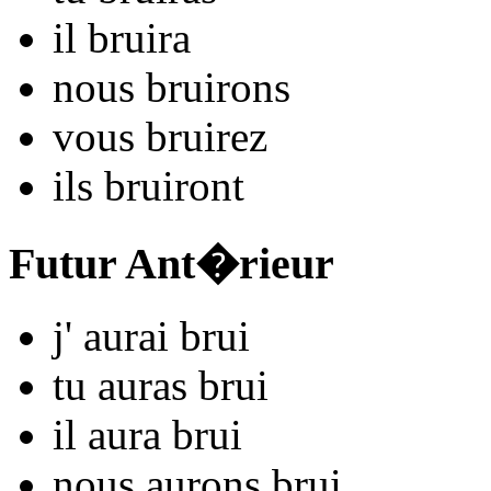
il
bru
ira
nous
bru
irons
vous
bru
irez
ils
bru
iront
Futur Ant�rieur
j'
aurai bru
i
tu
auras bru
i
il
aura bru
i
nous
aurons bru
i