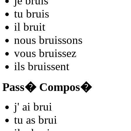
je
bru
is
tu
bru
is
il
bru
it
nous
bru
issons
vous
bru
issez
ils
bru
issent
Pass� Compos�
j'
ai bru
i
tu
as bru
i