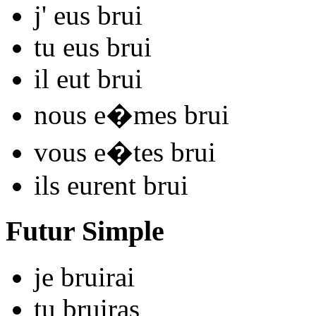
j'
eus bru
i
tu
eus bru
i
il
eut bru
i
nous
e�mes bru
i
vous
e�tes bru
i
ils
eurent bru
i
Futur Simple
je
bru
irai
tu
bru
iras