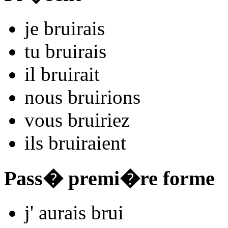
je
bru
irais
tu
bru
irais
il
bru
irait
nous
bru
irions
vous
bru
iriez
ils
bru
iraient
Pass� premi�re forme
j'
aurais bru
i