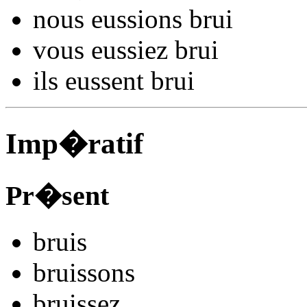
nous
eussions bru
i
vous
eussiez bru
i
ils
eussent bru
i
Imp�ratif
Pr�sent
bru
is
bru
issons
bru
issez