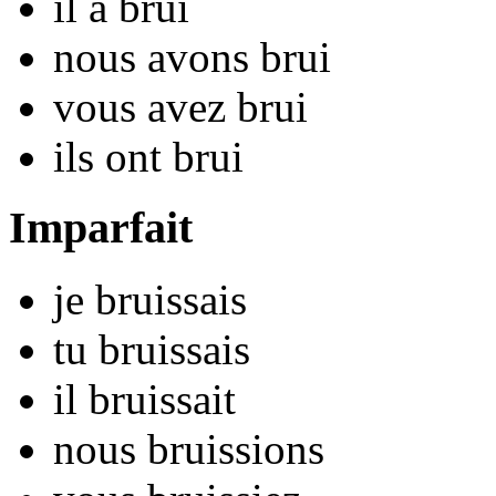
il
a bru
i
nous
avons bru
i
vous
avez bru
i
ils
ont bru
i
Imparfait
je
bru
issais
tu
bru
issais
il
bru
issait
nous
bru
issions