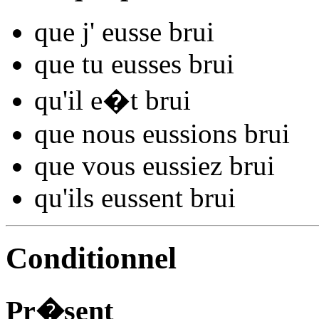
que j'
eusse bru
i
que tu
eusses bru
i
qu'il
e�t bru
i
que nous
eussions bru
i
que vous
eussiez bru
i
qu'ils
eussent bru
i
Conditionnel
Pr�sent