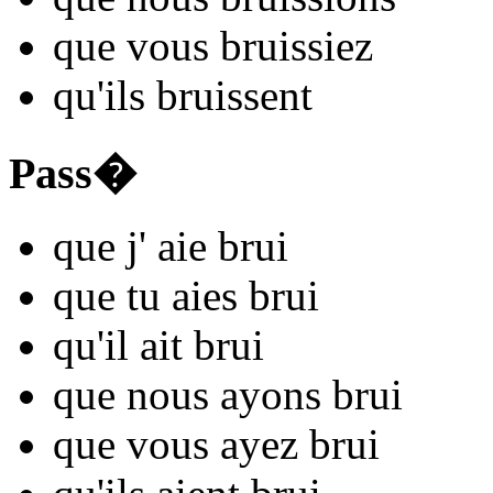
que vous
bru
issiez
qu'ils
bru
issent
Pass�
que j'
aie bru
i
que tu
aies bru
i
qu'il
ait bru
i
que nous
ayons bru
i
que vous
ayez bru
i