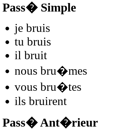
Pass� Simple
je
bru
is
tu
bru
is
il
bru
it
nous
bru
�mes
vous
bru
�tes
ils
bru
irent
Pass� Ant�rieur