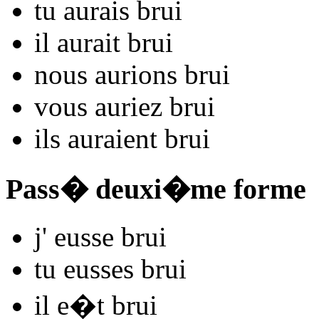
tu
aurais bru
i
il
aurait bru
i
nous
aurions bru
i
vous
auriez bru
i
ils
auraient bru
i
Pass� deuxi�me forme
j'
eusse bru
i
tu
eusses bru
i
il
e�t bru
i