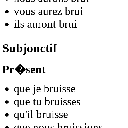
vous
aurez bru
i
ils
auront bru
i
Subjonctif
Pr�sent
que je
bru
isse
que tu
bru
isses
qu'il
bru
isse
que nous
bru
issions