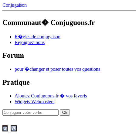
Conjugaison
Communaut� Conjuguons.fr
R�gles de conjugaison
Rejoignez-nous
Forum
pour �changer et poser toutes vos questions
Pratique
Ajoutez Conjuguons.fr � vos favoris
Widgets Webmasters