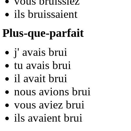
vous
bru
issiez
ils
bru
issaient
Plus-que-parfait
j'
avais bru
i
tu
avais bru
i
il
avait bru
i
nous
avions bru
i
vous
aviez bru
i
ils
avaient bru
i