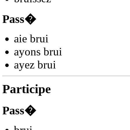
Pass�
aie bru
i
ayons bru
i
ayez bru
i
Participe
Pass�
bru
i