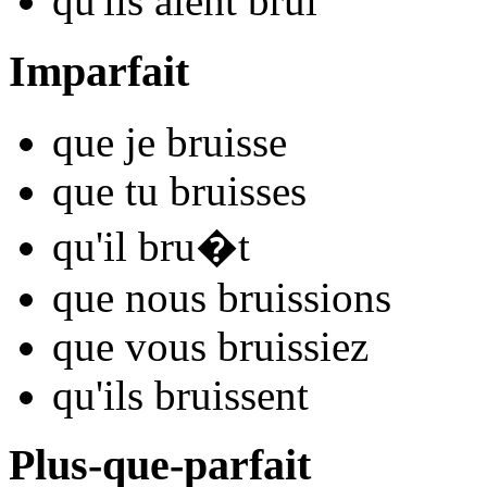
qu'ils
aient bru
i
Imparfait
que je
bru
isse
que tu
bru
isses
qu'il
bru
�t
que nous
bru
issions
que vous
bru
issiez
qu'ils
bru
issent
Plus-que-parfait