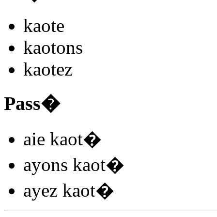
kaot
e
kaot
ons
kaot
ez
Pass�
aie kaot
�
ayons kaot
�
ayez kaot
�