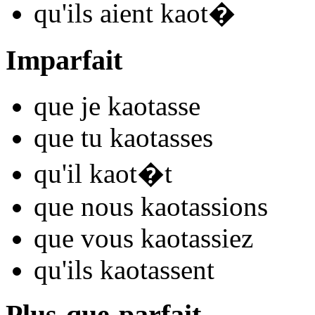
qu'ils
aient kaot
�
Imparfait
que je
kaot
asse
que tu
kaot
asses
qu'il
kaot
�t
que nous
kaot
assions
que vous
kaot
assiez
qu'ils
kaot
assent
Plus-que-parfait