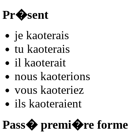
Pr�sent
je
kaot
e
r
ais
tu
kaot
e
r
ais
il
kaot
e
r
ait
nous
kaot
e
r
ions
vous
kaot
e
r
iez
ils
kaot
e
r
aient
Pass� premi�re forme