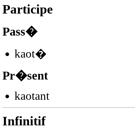
Participe
Pass�
kaot
�
Pr�sent
kaot
ant
Infinitif