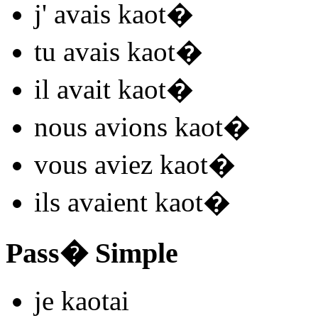
j'
avais kaot
�
tu
avais kaot
�
il
avait kaot
�
nous
avions kaot
�
vous
aviez kaot
�
ils
avaient kaot
�
Pass� Simple
je
kaot
ai