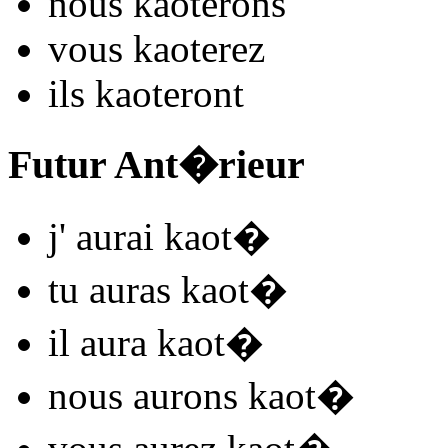
nous
kaot
e
r
ons
vous
kaot
e
r
ez
ils
kaot
e
r
ont
Futur Ant�rieur
j'
aurai kaot
�
tu
auras kaot
�
il
aura kaot
�
nous
aurons kaot
�