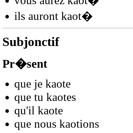
vous
aurez kaot
�
ils
auront kaot
�
Subjonctif
Pr�sent
que je
kaot
e
que tu
kaot
es
qu'il
kaot
e
que nous
kaot
ions