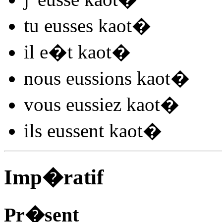
tu
eusses kaot
�
il
e�t kaot
�
nous
eussions kaot
�
vous
eussiez kaot
�
ils
eussent kaot
�
Imp�ratif
Pr�sent