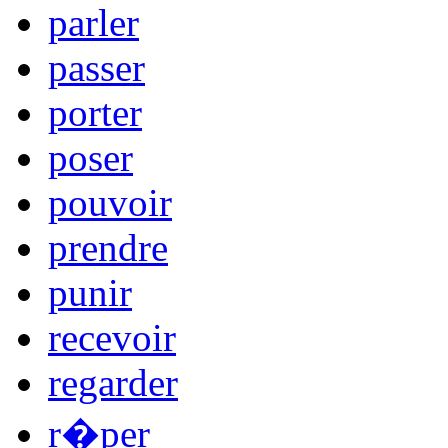
parler
passer
porter
poser
pouvoir
prendre
punir
recevoir
regarder
r�per