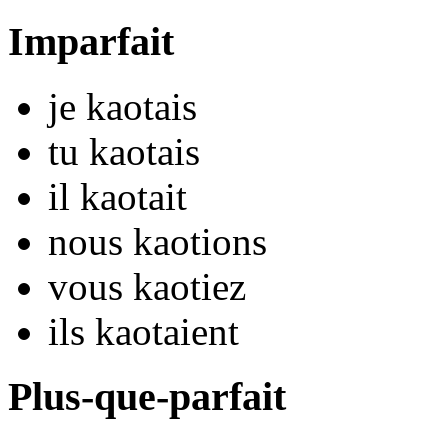
Imparfait
je
kaot
ais
tu
kaot
ais
il
kaot
ait
nous
kaot
ions
vous
kaot
iez
ils
kaot
aient
Plus-que-parfait