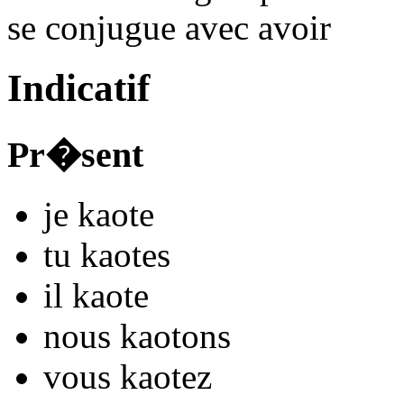
se conjugue avec
avoir
Indicatif
Pr�sent
je
kaot
e
tu
kaot
es
il
kaot
e
nous
kaot
ons
vous
kaot
ez