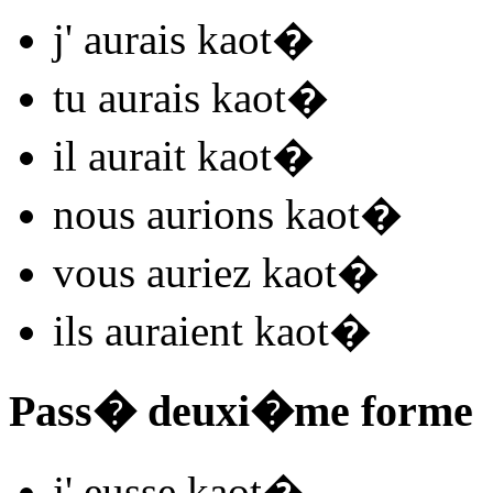
j'
aurais kaot
�
tu
aurais kaot
�
il
aurait kaot
�
nous
aurions kaot
�
vous
auriez kaot
�
ils
auraient kaot
�
Pass� deuxi�me forme
j'
eusse kaot
�