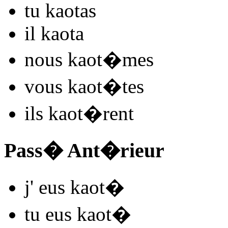
tu
kaot
as
il
kaot
a
nous
kaot
�mes
vous
kaot
�tes
ils
kaot
�rent
Pass� Ant�rieur
j'
eus kaot
�
tu
eus kaot
�