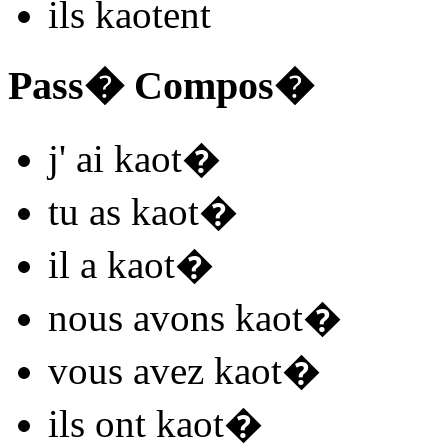
ils
kaot
ent
Pass� Compos�
j'
ai kaot
�
tu
as kaot
�
il
a kaot
�
nous
avons kaot
�
vous
avez kaot
�
ils
ont kaot
�