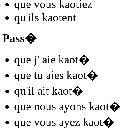
que vous
kaot
iez
qu'ils
kaot
ent
Pass�
que j'
aie kaot
�
que tu
aies kaot
�
qu'il
ait kaot
�
que nous
ayons kaot
�
que vous
ayez kaot
�