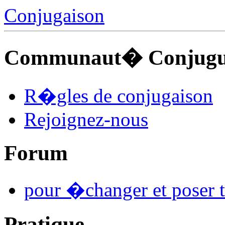
Conjugaison
Communaut� Conjuguo
R�gles de conjugaison
Rejoignez-nous
Forum
pour �changer et poser t
Pratique