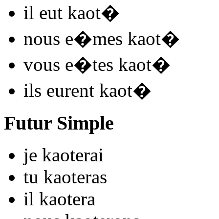
il
eut kaot
�
nous
e�mes kaot
�
vous
e�tes kaot
�
ils
eurent kaot
�
Futur Simple
je
kaot
e
r
ai
tu
kaot
e
r
as
il
kaot
e
r
a