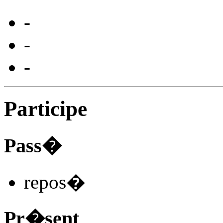
-
-
-
Participe
Pass�
repos
�
Pr�sent