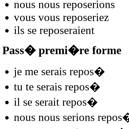
nous nous
repos
e
r
ions
vous vous
repos
e
r
iez
ils se
repos
e
r
aient
Pass� premi�re forme
je me
serais repos
�
tu te
serais repos
�
il se
serait repos
�
nous nous
serions repos