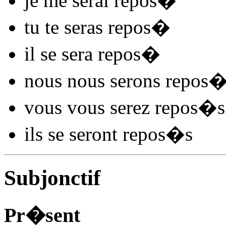
je me
serai repos
�
tu te
seras repos
�
il se
sera repos
�
nous nous
serons repos
�
vous vous
serez repos
�s
ils se
seront repos
�s
Subjonctif
Pr�sent