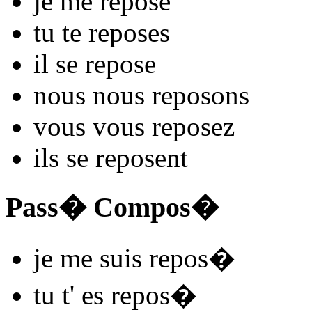
je me
repos
e
tu te
repos
es
il se
repos
e
nous nous
repos
ons
vous vous
repos
ez
ils se
repos
ent
Pass� Compos�
je me
suis repos
�
tu t'
es repos
�