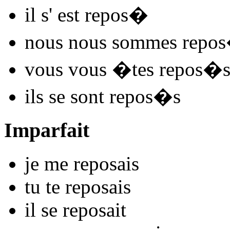
il s'
est repos
�
nous nous
sommes repos
vous vous
�tes repos
�
ils se
sont repos
�s
Imparfait
je me
repos
ais
tu te
repos
ais
il se
repos
ait