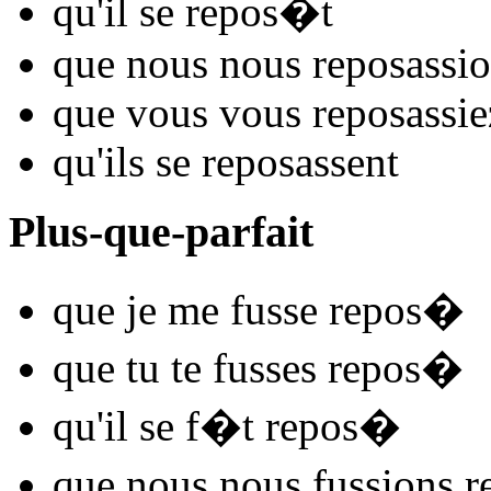
qu'il se
repos
�t
que nous nous
repos
assi
que vous vous
repos
assie
qu'ils se
repos
assent
Plus-que-parfait
que je me
fusse repos
�
que tu te
fusses repos
�
qu'il se
f�t repos
�
que nous nous
fussions r