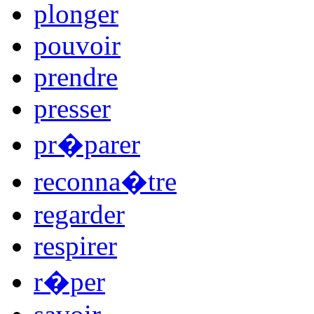
plonger
pouvoir
prendre
presser
pr�parer
reconna�tre
regarder
respirer
r�per