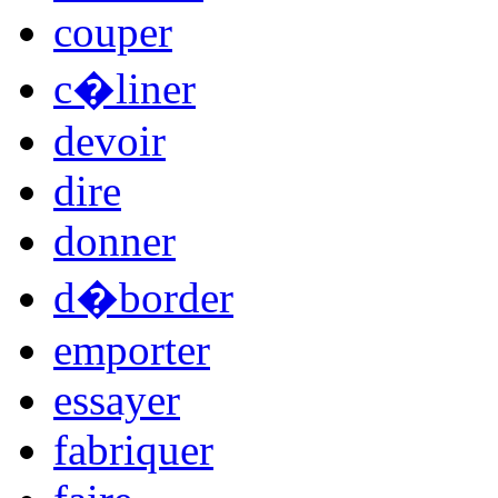
couper
c�liner
devoir
dire
donner
d�border
emporter
essayer
fabriquer