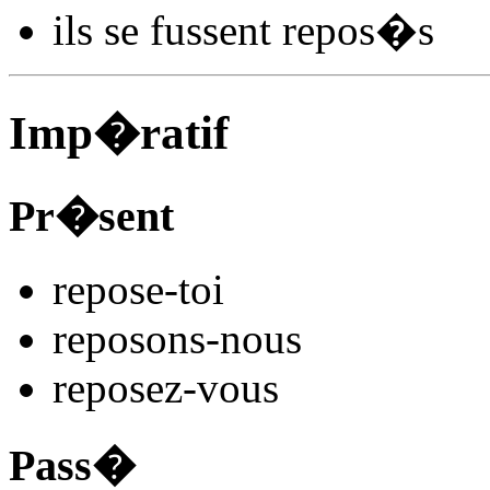
ils se
fussent repos
�s
Imp�ratif
Pr�sent
repos
e
-toi
repos
ons
-nous
repos
ez
-vous
Pass�