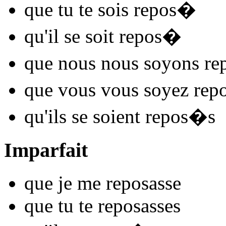
que tu te
sois repos
�
qu'il se
soit repos
�
que nous nous
soyons re
que vous vous
soyez rep
qu'ils se
soient repos
�s
Imparfait
que je me
repos
asse
que tu te
repos
asses