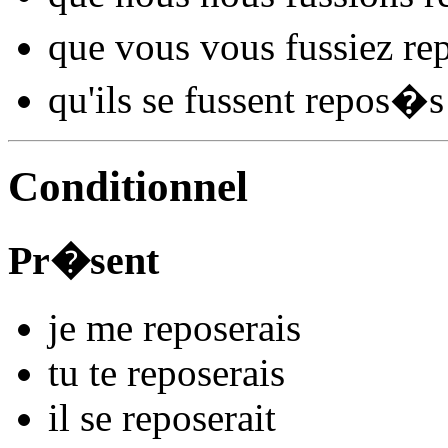
que vous vous
fussiez re
qu'ils se
fussent repos
�s
Conditionnel
Pr�sent
je me
repos
e
r
ais
tu te
repos
e
r
ais
il se
repos
e
r
ait