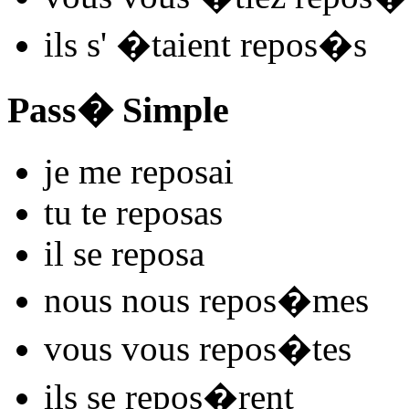
ils s'
�taient repos
�s
Pass� Simple
je me
repos
ai
tu te
repos
as
il se
repos
a
nous nous
repos
�mes
vous vous
repos
�tes
ils se
repos
�rent