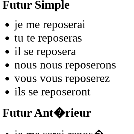
Futur Simple
je me
repos
e
r
ai
tu te
repos
e
r
as
il se
repos
e
r
a
nous nous
repos
e
r
ons
vous vous
repos
e
r
ez
ils se
repos
e
r
ont
Futur Ant�rieur