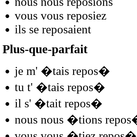
nous nous
repos
ions
vous vous
repos
iez
ils se
repos
aient
Plus-que-parfait
je m'
�tais repos
�
tu t'
�tais repos
�
il s'
�tait repos
�
nous nous
�tions repos
vous vous
�tiez repos
�