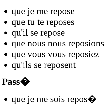
que je me
repos
e
que tu te
repos
es
qu'il se
repos
e
que nous nous
repos
ions
que vous vous
repos
iez
qu'ils se
repos
ent
Pass�
que je me
sois repos
�