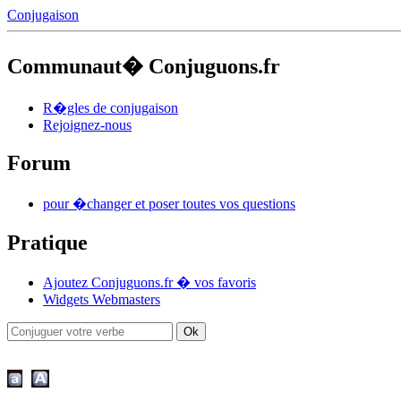
Conjugaison
Communaut� Conjuguons.fr
R�gles de conjugaison
Rejoignez-nous
Forum
pour �changer et poser toutes vos questions
Pratique
Ajoutez Conjuguons.fr � vos favoris
Widgets Webmasters