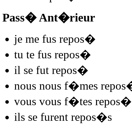
Pass� Ant�rieur
je me
fus repos
�
tu te
fus repos
�
il se
fut repos
�
nous nous
f�mes repos
vous vous
f�tes repos
�
ils se
furent repos
�s