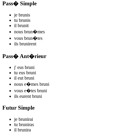
Pass� Simple
je
brun
is
tu
brun
is
il
brun
it
nous
brun
�mes
vous
brun
�tes
ils
brun
irent
Pass� Ant�rieur
j'
eus brun
i
tu
eus brun
i
il
eut brun
i
nous
e�mes brun
i
vous
e�tes brun
i
ils
eurent brun
i
Futur Simple
je
brun
irai
tu
brun
iras
il
brun
ira