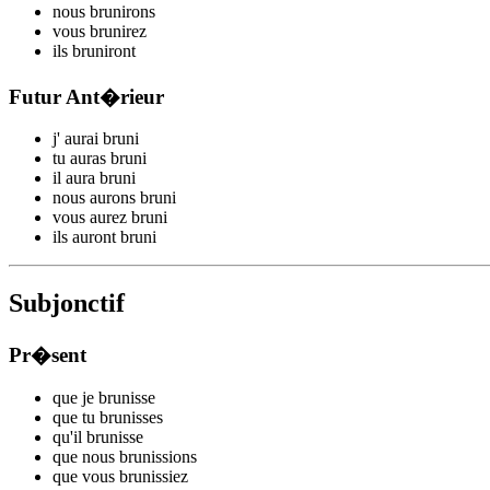
nous
brun
irons
vous
brun
irez
ils
brun
iront
Futur Ant�rieur
j'
aurai brun
i
tu
auras brun
i
il
aura brun
i
nous
aurons brun
i
vous
aurez brun
i
ils
auront brun
i
Subjonctif
Pr�sent
que je
brun
isse
que tu
brun
isses
qu'il
brun
isse
que nous
brun
issions
que vous
brun
issiez