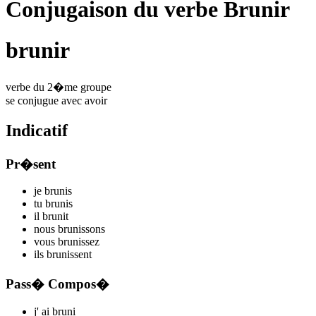
Conjugaison du verbe Brunir
brunir
verbe du 2�me groupe
se conjugue avec
avoir
Indicatif
Pr�sent
je
brun
is
tu
brun
is
il
brun
it
nous
brun
issons
vous
brun
issez
ils
brun
issent
Pass� Compos�
j'
ai brun
i