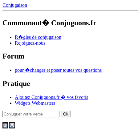
Conjugaison
Communaut� Conjuguons.fr
R�gles de conjugaison
Rejoignez-nous
Forum
pour �changer et poser toutes vos questions
Pratique
Ajoutez Conjuguons.fr � vos favoris
Widgets Webmasters