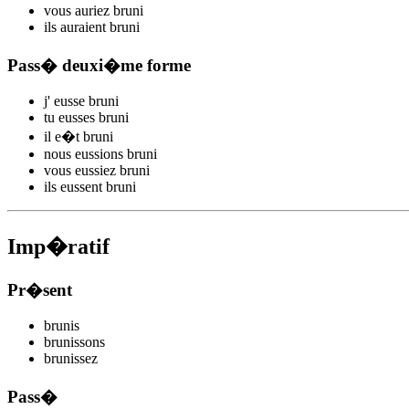
vous
auriez brun
i
ils
auraient brun
i
Pass� deuxi�me forme
j'
eusse brun
i
tu
eusses brun
i
il
e�t brun
i
nous
eussions brun
i
vous
eussiez brun
i
ils
eussent brun
i
Imp�ratif
Pr�sent
brun
is
brun
issons
brun
issez
Pass�