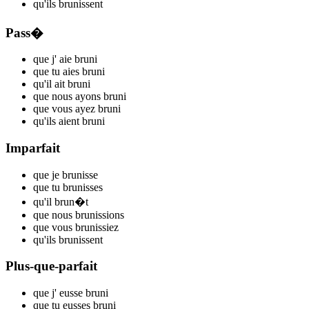
qu'ils
brun
issent
Pass�
que j'
aie brun
i
que tu
aies brun
i
qu'il
ait brun
i
que nous
ayons brun
i
que vous
ayez brun
i
qu'ils
aient brun
i
Imparfait
que je
brun
isse
que tu
brun
isses
qu'il
brun
�t
que nous
brun
issions
que vous
brun
issiez
qu'ils
brun
issent
Plus-que-parfait
que j'
eusse brun
i
que tu
eusses brun
i