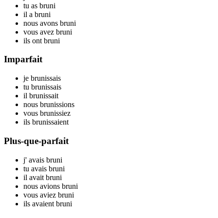
tu
as brun
i
il
a brun
i
nous
avons brun
i
vous
avez brun
i
ils
ont brun
i
Imparfait
je
brun
issais
tu
brun
issais
il
brun
issait
nous
brun
issions
vous
brun
issiez
ils
brun
issaient
Plus-que-parfait
j'
avais brun
i
tu
avais brun
i
il
avait brun
i
nous
avions brun
i
vous
aviez brun
i
ils
avaient brun
i