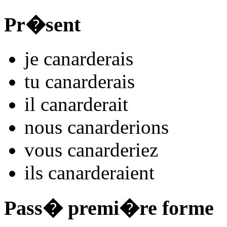
Pr�sent
je
canard
e
r
ais
tu
canard
e
r
ais
il
canard
e
r
ait
nous
canard
e
r
ions
vous
canard
e
r
iez
ils
canard
e
r
aient
Pass� premi�re forme