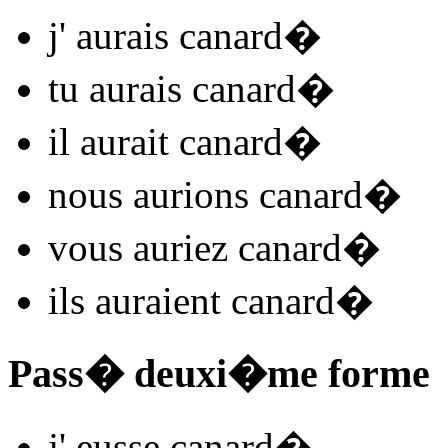
j'
aurais canard
�
tu
aurais canard
�
il
aurait canard
�
nous
aurions canard
�
vous
auriez canard
�
ils
auraient canard
�
Pass� deuxi�me forme
j'
eusse canard
�