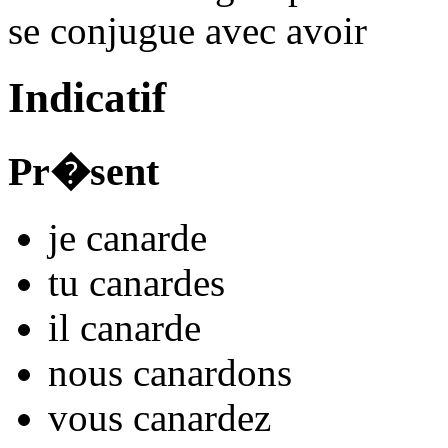
se conjugue avec
avoir
Indicatif
Pr�sent
je
canard
e
tu
canard
es
il
canard
e
nous
canard
ons
vous
canard
ez