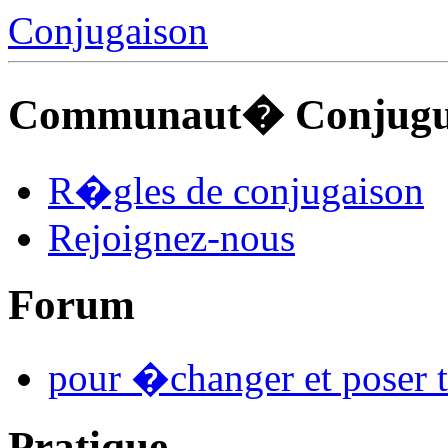
Conjugaison
Communaut� Conjuguo
R�gles de conjugaison
Rejoignez-nous
Forum
pour �changer et poser t
Pratique