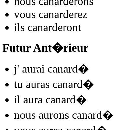
nous
canard
e
r
ons
vous
canard
e
r
ez
ils
canard
e
r
ont
Futur Ant�rieur
j'
aurai canard
�
tu
auras canard
�
il
aura canard
�
nous
aurons canard
�