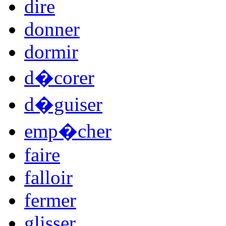
dire
donner
dormir
d�corer
d�guiser
emp�cher
faire
falloir
fermer
glisser