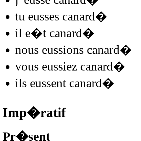
tu
eusses canard
�
il
e�t canard
�
nous
eussions canard
�
vous
eussiez canard
�
ils
eussent canard
�
Imp�ratif
Pr�sent