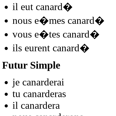
il
eut canard
�
nous
e�mes canard
�
vous
e�tes canard
�
ils
eurent canard
�
Futur Simple
je
canard
e
r
ai
tu
canard
e
r
as
il
canard
e
r
a