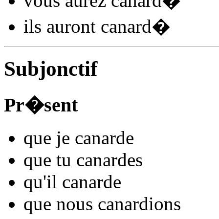
vous
aurez canard
�
ils
auront canard
�
Subjonctif
Pr�sent
que je
canard
e
que tu
canard
es
qu'il
canard
e
que nous
canard
ions