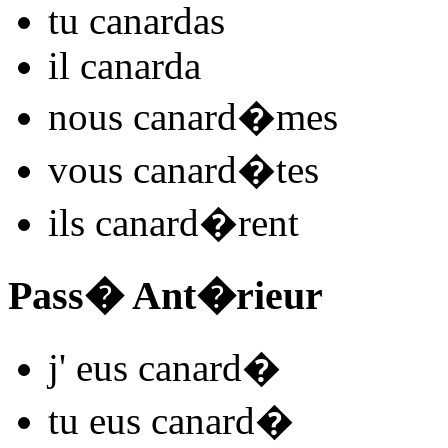
tu
canard
as
il
canard
a
nous
canard
�mes
vous
canard
�tes
ils
canard
�rent
Pass� Ant�rieur
j'
eus canard
�
tu
eus canard
�