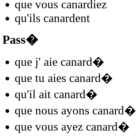
que vous
canard
iez
qu'ils
canard
ent
Pass�
que j'
aie canard
�
que tu
aies canard
�
qu'il
ait canard
�
que nous
ayons canard
�
que vous
ayez canard
�