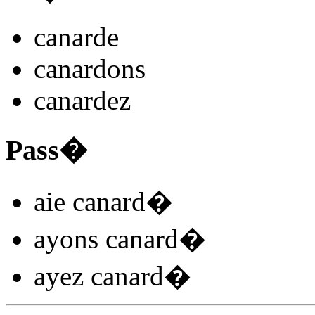
canard
e
canard
ons
canard
ez
Pass�
aie canard
�
ayons canard
�
ayez canard
�