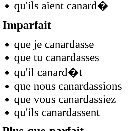
qu'ils
aient canard
�
Imparfait
que je
canard
asse
que tu
canard
asses
qu'il
canard
�t
que nous
canard
assions
que vous
canard
assiez
qu'ils
canard
assent
Plus-que-parfait