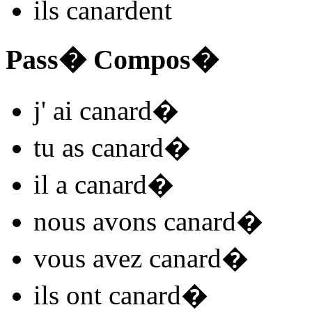
ils
canard
ent
Pass� Compos�
j'
ai canard
�
tu
as canard
�
il
a canard
�
nous
avons canard
�
vous
avez canard
�
ils
ont canard
�