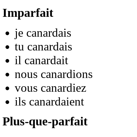
Imparfait
je
canard
ais
tu
canard
ais
il
canard
ait
nous
canard
ions
vous
canard
iez
ils
canard
aient
Plus-que-parfait