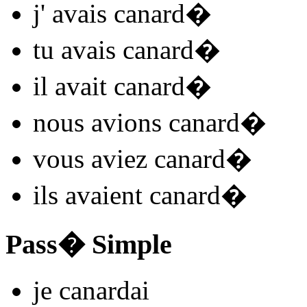
j'
avais canard
�
tu
avais canard
�
il
avait canard
�
nous
avions canard
�
vous
aviez canard
�
ils
avaient canard
�
Pass� Simple
je
canard
ai