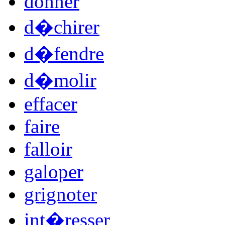
donner
d�chirer
d�fendre
d�molir
effacer
faire
falloir
galoper
grignoter
int�resser