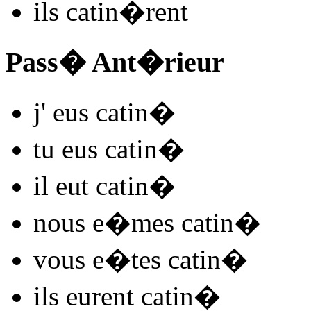
ils
catin
�rent
Pass� Ant�rieur
j'
eus catin
�
tu
eus catin
�
il
eut catin
�
nous
e�mes catin
�
vous
e�tes catin
�
ils
eurent catin
�