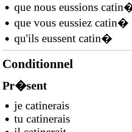
que nous
eussions catin
que vous
eussiez catin
�
qu'ils
eussent catin
�
Conditionnel
Pr�sent
je
catin
e
r
ais
tu
catin
e
r
ais
il
catin
e
r
ait