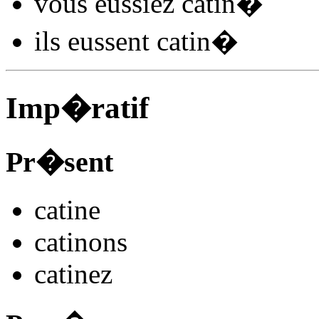
vous
eussiez catin
�
ils
eussent catin
�
Imp�ratif
Pr�sent
catin
e
catin
ons
catin
ez