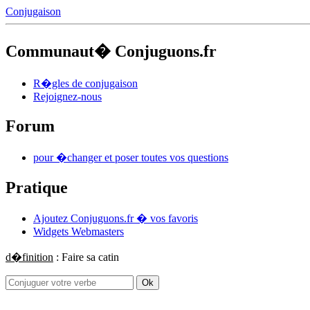
Conjugaison
Communaut� Conjuguons.fr
R�gles de conjugaison
Rejoignez-nous
Forum
pour �changer et poser toutes vos questions
Pratique
Ajoutez Conjuguons.fr � vos favoris
Widgets Webmasters
d�finition
: Faire sa catin