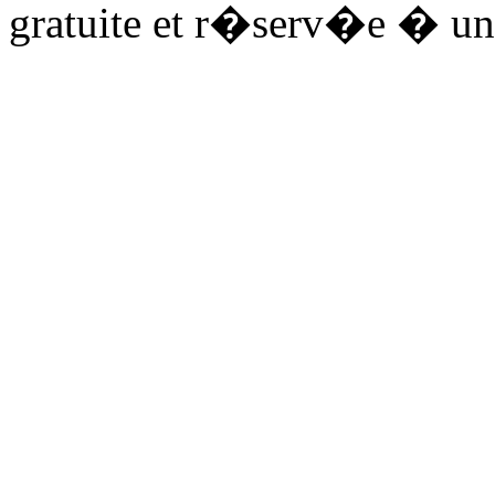
gratuite et r�serv�e � un 