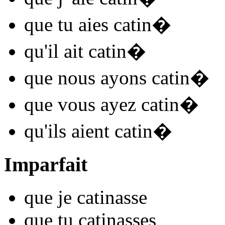
que tu
aies catin
�
qu'il
ait catin
�
que nous
ayons catin
�
que vous
ayez catin
�
qu'ils
aient catin
�
Imparfait
que je
catin
asse
que tu
catin
asses