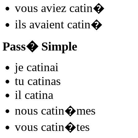
vous
aviez catin
�
ils
avaient catin
�
Pass� Simple
je
catin
ai
tu
catin
as
il
catin
a
nous
catin
�mes
vous
catin
�tes