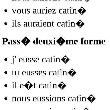
vous
auriez catin
�
ils
auraient catin
�
Pass� deuxi�me forme
j'
eusse catin
�
tu
eusses catin
�
il
e�t catin
�
nous
eussions catin
�