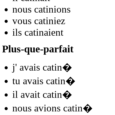
nous
catin
ions
vous
catin
iez
ils
catin
aient
Plus-que-parfait
j'
avais catin
�
tu
avais catin
�
il
avait catin
�
nous
avions catin
�