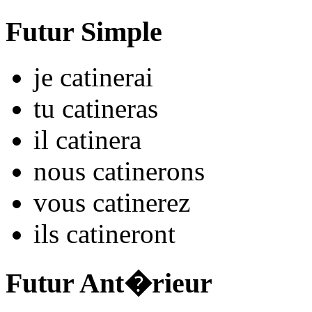
Futur Simple
je
catin
e
r
ai
tu
catin
e
r
as
il
catin
e
r
a
nous
catin
e
r
ons
vous
catin
e
r
ez
ils
catin
e
r
ont
Futur Ant�rieur