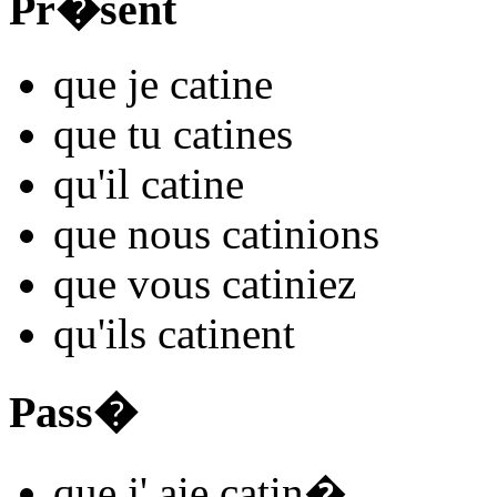
Pr�sent
que je
catin
e
que tu
catin
es
qu'il
catin
e
que nous
catin
ions
que vous
catin
iez
qu'ils
catin
ent
Pass�
que j'
aie catin
�