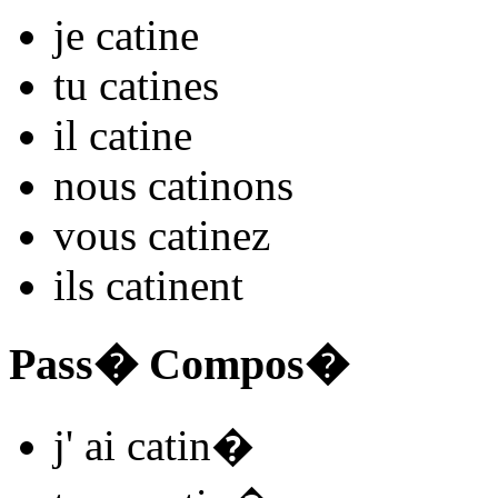
je
catin
e
tu
catin
es
il
catin
e
nous
catin
ons
vous
catin
ez
ils
catin
ent
Pass� Compos�
j'
ai catin
�