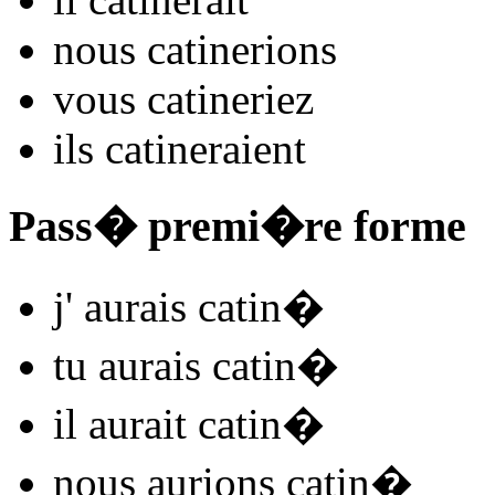
nous
catin
e
r
ions
vous
catin
e
r
iez
ils
catin
e
r
aient
Pass� premi�re forme
j'
aurais catin
�
tu
aurais catin
�
il
aurait catin
�
nous
aurions catin
�