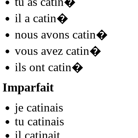
tu
as catin
�
il
a catin
�
nous
avons catin
�
vous
avez catin
�
ils
ont catin
�
Imparfait
je
catin
ais
tu
catin
ais
il
catin
ait