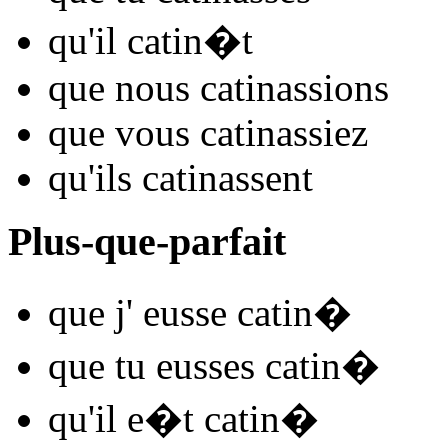
qu'il
catin
�t
que nous
catin
assions
que vous
catin
assiez
qu'ils
catin
assent
Plus-que-parfait
que j'
eusse catin
�
que tu
eusses catin
�
qu'il
e�t catin
�