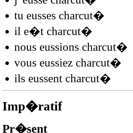
tu
eusses charcut
�
il
e�t charcut
�
nous
eussions charcut
�
vous
eussiez charcut
�
ils
eussent charcut
�
Imp�ratif
Pr�sent