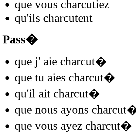
que vous
charcut
iez
qu'ils
charcut
ent
Pass�
que j'
aie charcut
�
que tu
aies charcut
�
qu'il
ait charcut
�
que nous
ayons charcut
que vous
ayez charcut
�