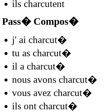
ils
charcut
ent
Pass� Compos�
j'
ai charcut
�
tu
as charcut
�
il
a charcut
�
nous
avons charcut
�
vous
avez charcut
�
ils
ont charcut
�