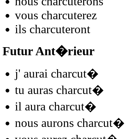
nous
charcut
e
r
ons
vous
charcut
e
r
ez
ils
charcut
e
r
ont
Futur Ant�rieur
j'
aurai charcut
�
tu
auras charcut
�
il
aura charcut
�
nous
aurons charcut
�