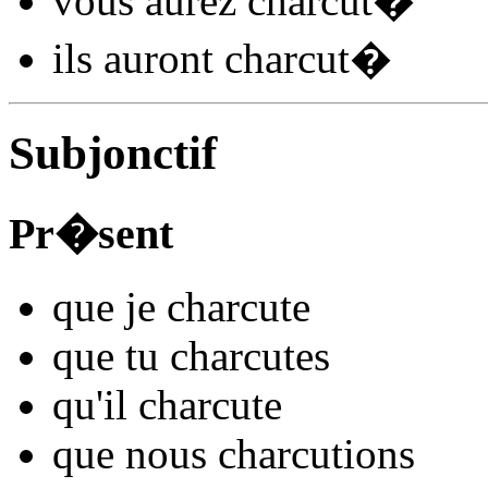
vous
aurez charcut
�
ils
auront charcut
�
Subjonctif
Pr�sent
que je
charcut
e
que tu
charcut
es
qu'il
charcut
e
que nous
charcut
ions