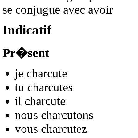
se conjugue avec
avoir
Indicatif
Pr�sent
je
charcut
e
tu
charcut
es
il
charcut
e
nous
charcut
ons
vous
charcut
ez