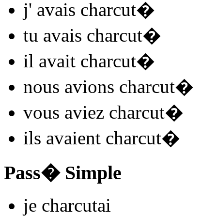
j'
avais charcut
�
tu
avais charcut
�
il
avait charcut
�
nous
avions charcut
�
vous
aviez charcut
�
ils
avaient charcut
�
Pass� Simple
je
charcut
ai