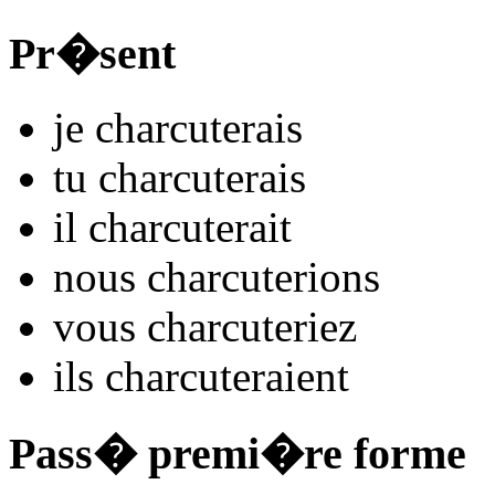
Pr�sent
je
charcut
e
r
ais
tu
charcut
e
r
ais
il
charcut
e
r
ait
nous
charcut
e
r
ions
vous
charcut
e
r
iez
ils
charcut
e
r
aient
Pass� premi�re forme