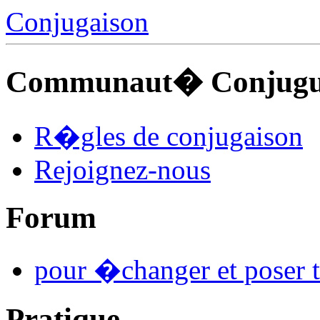
Conjugaison
Communaut� Conjuguo
R�gles de conjugaison
Rejoignez-nous
Forum
pour �changer et poser t
Pratique