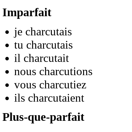
Imparfait
je
charcut
ais
tu
charcut
ais
il
charcut
ait
nous
charcut
ions
vous
charcut
iez
ils
charcut
aient
Plus-que-parfait