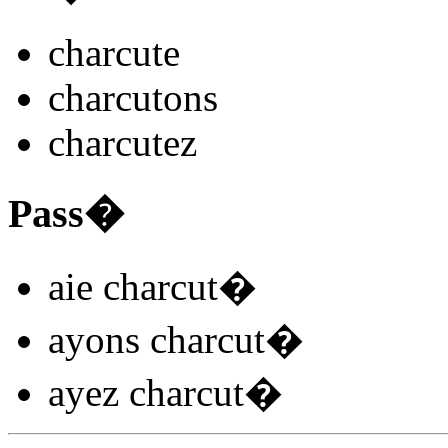
charcut
e
charcut
ons
charcut
ez
Pass�
aie charcut
�
ayons charcut
�
ayez charcut
�