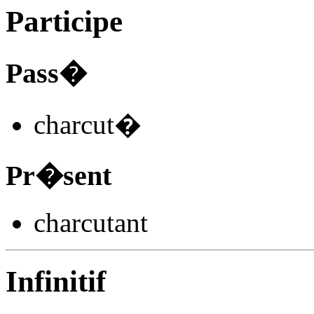
Participe
Pass�
charcut
�
Pr�sent
charcut
ant
Infinitif