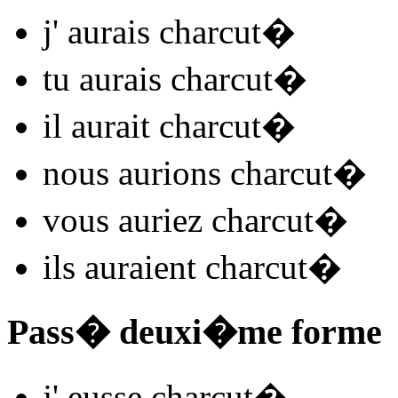
j'
aurais charcut
�
tu
aurais charcut
�
il
aurait charcut
�
nous
aurions charcut
�
vous
auriez charcut
�
ils
auraient charcut
�
Pass� deuxi�me forme
j'
eusse charcut
�