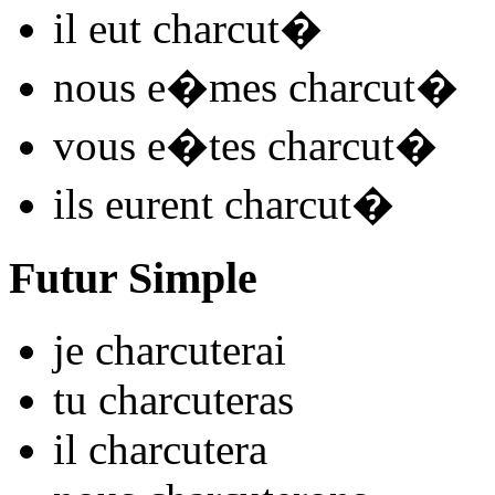
il
eut charcut
�
nous
e�mes charcut
�
vous
e�tes charcut
�
ils
eurent charcut
�
Futur Simple
je
charcut
e
r
ai
tu
charcut
e
r
as
il
charcut
e
r
a