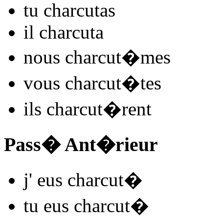
tu
charcut
as
il
charcut
a
nous
charcut
�mes
vous
charcut
�tes
ils
charcut
�rent
Pass� Ant�rieur
j'
eus charcut
�
tu
eus charcut
�