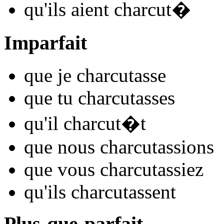
qu'ils
aient charcut
�
Imparfait
que je
charcut
asse
que tu
charcut
asses
qu'il
charcut
�t
que nous
charcut
assions
que vous
charcut
assiez
qu'ils
charcut
assent
Plus-que-parfait