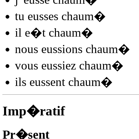
tu
eusses chaum
�
il
e�t chaum
�
nous
eussions chaum
�
vous
eussiez chaum
�
ils
eussent chaum
�
Imp�ratif
Pr�sent