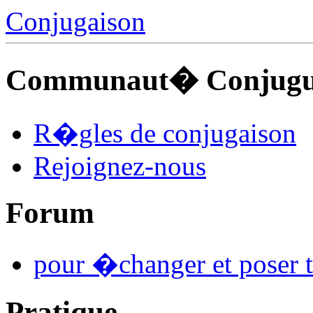
Conjugaison
Communaut� Conjuguo
R�gles de conjugaison
Rejoignez-nous
Forum
pour �changer et poser t
Pratique