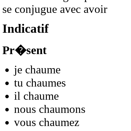
se conjugue avec
avoir
Indicatif
Pr�sent
je
chaum
e
tu
chaum
es
il
chaum
e
nous
chaum
ons
vous
chaum
ez