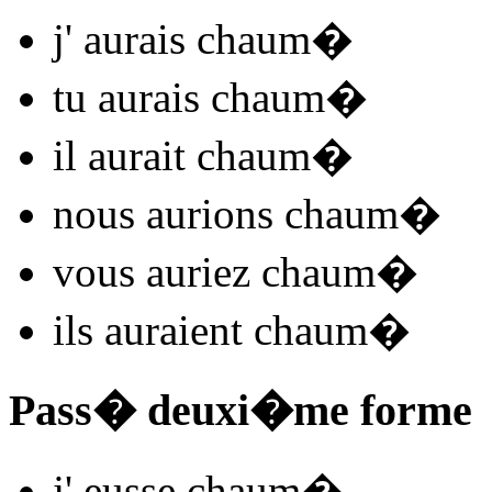
j'
aurais chaum
�
tu
aurais chaum
�
il
aurait chaum
�
nous
aurions chaum
�
vous
auriez chaum
�
ils
auraient chaum
�
Pass� deuxi�me forme
j'
eusse chaum
�