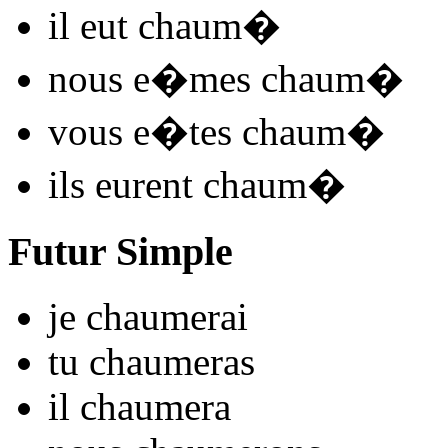
il
eut chaum
�
nous
e�mes chaum
�
vous
e�tes chaum
�
ils
eurent chaum
�
Futur Simple
je
chaum
e
r
ai
tu
chaum
e
r
as
il
chaum
e
r
a