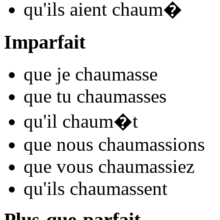
qu'ils
aient chaum
�
Imparfait
que je
chaum
asse
que tu
chaum
asses
qu'il
chaum
�t
que nous
chaum
assions
que vous
chaum
assiez
qu'ils
chaum
assent
Plus-que-parfait