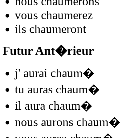
nous
chaum
e
r
ons
vous
chaum
e
r
ez
ils
chaum
e
r
ont
Futur Ant�rieur
j'
aurai chaum
�
tu
auras chaum
�
il
aura chaum
�
nous
aurons chaum
�