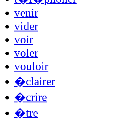
venir
vider
voir
voler
vouloir
�clairer
�crire
�tre