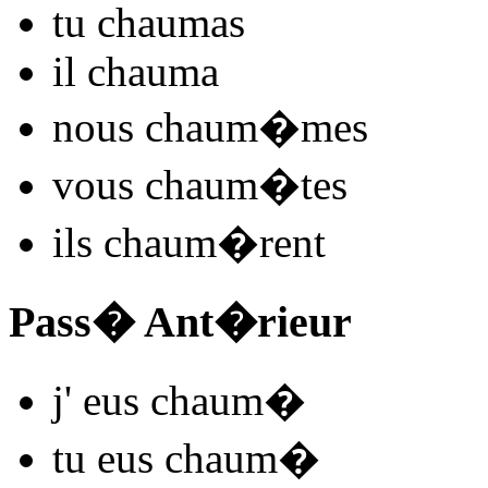
tu
chaum
as
il
chaum
a
nous
chaum
�mes
vous
chaum
�tes
ils
chaum
�rent
Pass� Ant�rieur
j'
eus chaum
�
tu
eus chaum
�