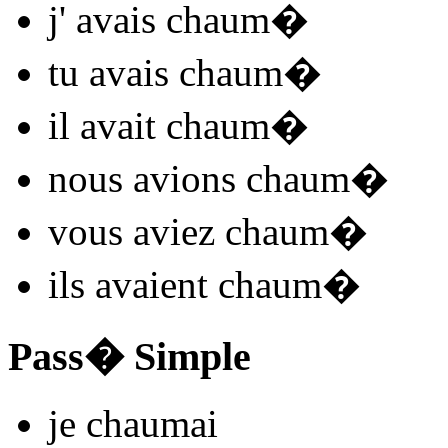
j'
avais chaum
�
tu
avais chaum
�
il
avait chaum
�
nous
avions chaum
�
vous
aviez chaum
�
ils
avaient chaum
�
Pass� Simple
je
chaum
ai