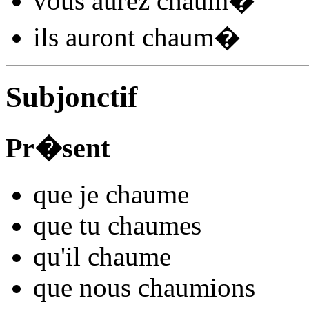
vous
aurez chaum
�
ils
auront chaum
�
Subjonctif
Pr�sent
que je
chaum
e
que tu
chaum
es
qu'il
chaum
e
que nous
chaum
ions