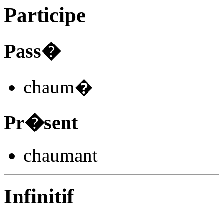
Participe
Pass�
chaum
�
Pr�sent
chaum
ant
Infinitif