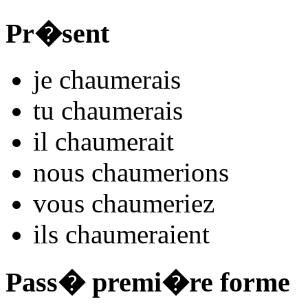
Pr�sent
je
chaum
e
r
ais
tu
chaum
e
r
ais
il
chaum
e
r
ait
nous
chaum
e
r
ions
vous
chaum
e
r
iez
ils
chaum
e
r
aient
Pass� premi�re forme