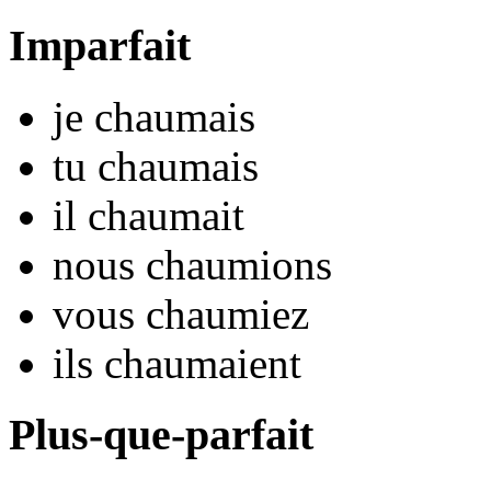
Imparfait
je
chaum
ais
tu
chaum
ais
il
chaum
ait
nous
chaum
ions
vous
chaum
iez
ils
chaum
aient
Plus-que-parfait