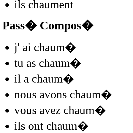
ils
chaum
ent
Pass� Compos�
j'
ai chaum
�
tu
as chaum
�
il
a chaum
�
nous
avons chaum
�
vous
avez chaum
�
ils
ont chaum
�