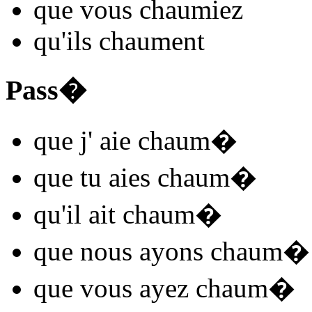
que vous
chaum
iez
qu'ils
chaum
ent
Pass�
que j'
aie chaum
�
que tu
aies chaum
�
qu'il
ait chaum
�
que nous
ayons chaum
�
que vous
ayez chaum
�