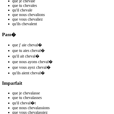
que je
cheval
e
que tu
cheval
es
qu'il
cheval
e
que nous
cheval
ions
que vous
cheval
iez
qu'ils
cheval
ent
Pass�
que j'
aie cheval
�
que tu
aies cheval
�
qu'il
ait cheval
�
que nous
ayons cheval
�
que vous
ayez cheval
�
qu'ils
aient cheval
�
Imparfait
que je
cheval
asse
que tu
cheval
asses
qu'il
cheval
�t
que nous
cheval
assions
que vous
cheval
assiez