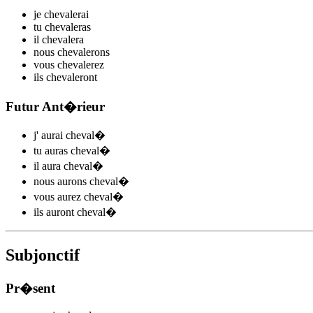
je
cheval
e
r
ai
tu
cheval
e
r
as
il
cheval
e
r
a
nous
cheval
e
r
ons
vous
cheval
e
r
ez
ils
cheval
e
r
ont
Futur Ant�rieur
j'
aurai cheval
�
tu
auras cheval
�
il
aura cheval
�
nous
aurons cheval
�
vous
aurez cheval
�
ils
auront cheval
�
Subjonctif
Pr�sent