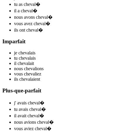
tu
as cheval
�
il
a cheval
�
nous
avons cheval
�
vous
avez cheval
�
ils
ont cheval
�
Imparfait
je
cheval
ais
tu
cheval
ais
il
cheval
ait
nous
cheval
ions
vous
cheval
iez
ils
cheval
aient
Plus-que-parfait
j'
avais cheval
�
tu
avais cheval
�
il
avait cheval
�
nous
avions cheval
�
vous
aviez cheval
�