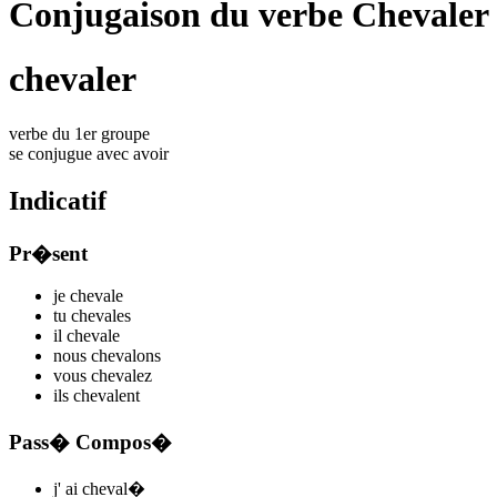
Conjugaison du verbe Chevaler
chevaler
verbe du 1er groupe
se conjugue avec
avoir
Indicatif
Pr�sent
je
cheval
e
tu
cheval
es
il
cheval
e
nous
cheval
ons
vous
cheval
ez
ils
cheval
ent
Pass� Compos�
j'
ai cheval
�