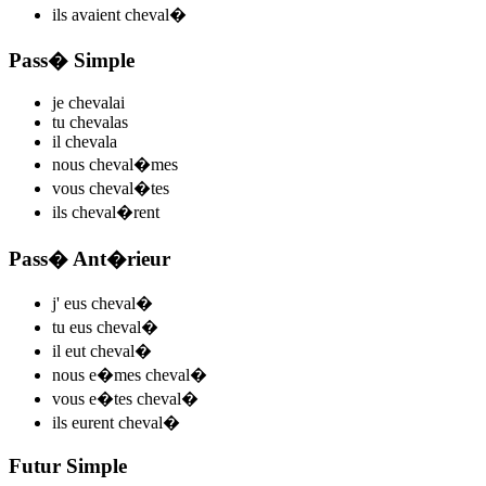
ils
avaient cheval
�
Pass� Simple
je
cheval
ai
tu
cheval
as
il
cheval
a
nous
cheval
�mes
vous
cheval
�tes
ils
cheval
�rent
Pass� Ant�rieur
j'
eus cheval
�
tu
eus cheval
�
il
eut cheval
�
nous
e�mes cheval
�
vous
e�tes cheval
�
ils
eurent cheval
�
Futur Simple