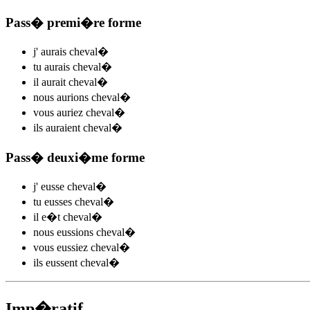
Pass� premi�re forme
j'
aurais cheval
�
tu
aurais cheval
�
il
aurait cheval
�
nous
aurions cheval
�
vous
auriez cheval
�
ils
auraient cheval
�
Pass� deuxi�me forme
j'
eusse cheval
�
tu
eusses cheval
�
il
e�t cheval
�
nous
eussions cheval
�
vous
eussiez cheval
�
ils
eussent cheval
�
Imp�ratif