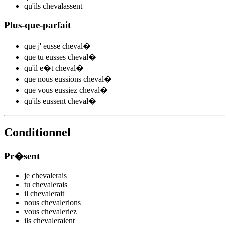
qu'ils
cheval
assent
Plus-que-parfait
que j'
eusse cheval
�
que tu
eusses cheval
�
qu'il
e�t cheval
�
que nous
eussions cheval
�
que vous
eussiez cheval
�
qu'ils
eussent cheval
�
Conditionnel
Pr�sent
je
cheval
e
r
ais
tu
cheval
e
r
ais
il
cheval
e
r
ait
nous
cheval
e
r
ions
vous
cheval
e
r
iez
ils
cheval
e
r
aient