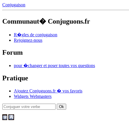
Conjugaison
Communaut� Conjuguons.fr
R�gles de conjugaison
Rejoignez-nous
Forum
pour �changer et poser toutes vos questions
Pratique
Ajoutez Conjuguons.fr � vos favoris
Widgets Webmasters