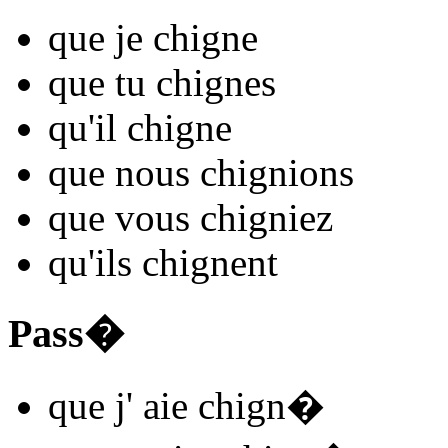
que je
chign
e
que tu
chign
es
qu'il
chign
e
que nous
chign
ions
que vous
chign
iez
qu'ils
chign
ent
Pass�
que j'
aie chign
�