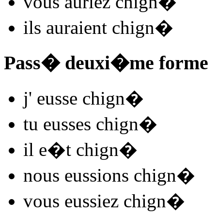
vous
auriez chign
�
ils
auraient chign
�
Pass� deuxi�me forme
j'
eusse chign
�
tu
eusses chign
�
il
e�t chign
�
nous
eussions chign
�
vous
eussiez chign
�