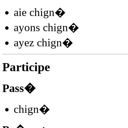
aie chign
�
ayons chign
�
ayez chign
�
Participe
Pass�
chign
�