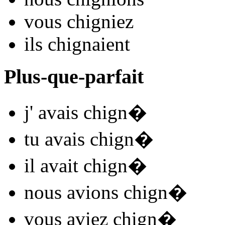
vous
chign
iez
ils
chign
aient
Plus-que-parfait
j'
avais chign
�
tu
avais chign
�
il
avait chign
�
nous
avions chign
�
vous
aviez chign
�