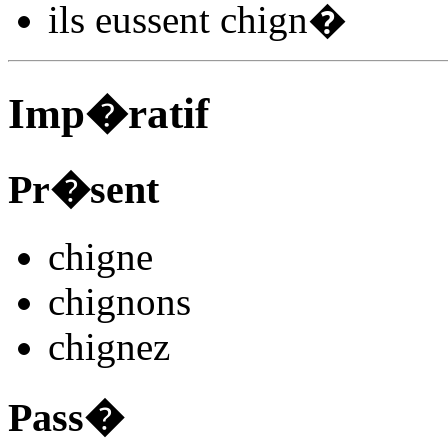
ils
eussent chign
�
Imp�ratif
Pr�sent
chign
e
chign
ons
chign
ez
Pass�