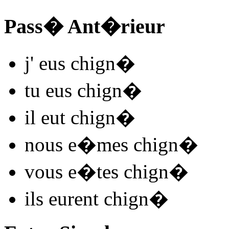
Pass� Ant�rieur
j'
eus chign
�
tu
eus chign
�
il
eut chign
�
nous
e�mes chign
�
vous
e�tes chign
�
ils
eurent chign
�