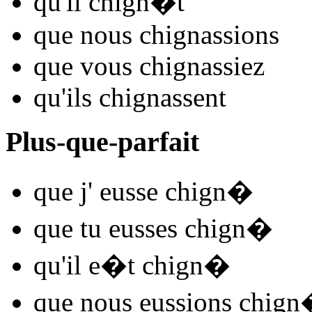
qu'il
chign
�t
que nous
chign
assions
que vous
chign
assiez
qu'ils
chign
assent
Plus-que-parfait
que j'
eusse chign
�
que tu
eusses chign
�
qu'il
e�t chign
�
que nous
eussions chign