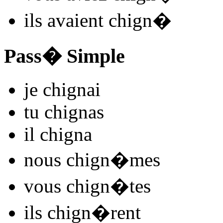
ils
avaient chign
�
Pass� Simple
je
chign
ai
tu
chign
as
il
chign
a
nous
chign
�mes
vous
chign
�tes
ils
chign
�rent