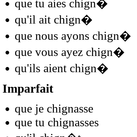
que tu
aies chign
�
qu'il
ait chign
�
que nous
ayons chign
�
que vous
ayez chign
�
qu'ils
aient chign
�
Imparfait
que je
chign
asse
que tu
chign
asses