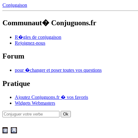
Conjugaison
Communaut� Conjuguons.fr
R�gles de conjugaison
Rejoignez-nous
Forum
pour �changer et poser toutes vos questions
Pratique
Ajoutez Conjuguons.fr � vos favoris
Widgets Webmasters