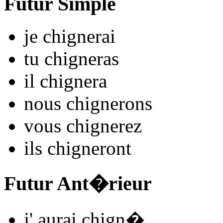
Futur Simple
je
chign
e
r
ai
tu
chign
e
r
as
il
chign
e
r
a
nous
chign
e
r
ons
vous
chign
e
r
ez
ils
chign
e
r
ont
Futur Ant�rieur
j'
aurai chign
�