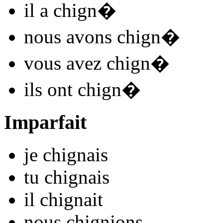
il
a chign
�
nous
avons chign
�
vous
avez chign
�
ils
ont chign
�
Imparfait
je
chign
ais
tu
chign
ais
il
chign
ait
nous
chign
ions