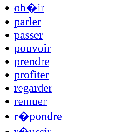
ob�ir
parler
passer
pouvoir
prendre
profiter
regarder
remuer
r�pondre
r�ussir