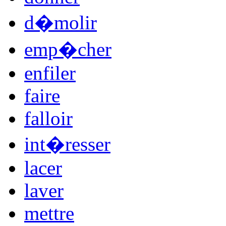
d�molir
emp�cher
enfiler
faire
falloir
int�resser
lacer
laver
mettre