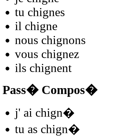
tu
chign
es
il
chign
e
nous
chign
ons
vous
chign
ez
ils
chign
ent
Pass� Compos�
j'
ai chign
�
tu
as chign
�