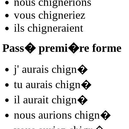
nous
chign
e
r
ions
vous
chign
e
r
iez
ils
chign
e
r
aient
Pass� premi�re forme
j'
aurais chign
�
tu
aurais chign
�
il
aurait chign
�
nous
aurions chign
�