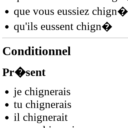
que vous
eussiez chign
qu'ils
eussent chign
�
Conditionnel
Pr�sent
je
chign
e
r
ais
tu
chign
e
r
ais
il
chign
e
r
ait