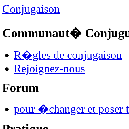
Conjugaison
Communaut� Conjuguo
R�gles de conjugaison
Rejoignez-nous
Forum
pour �changer et poser t
Pratique