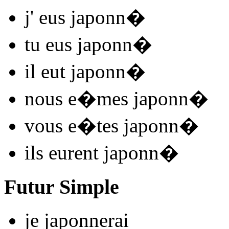
j'
eus japonn
�
tu
eus japonn
�
il
eut japonn
�
nous
e�mes japonn
�
vous
e�tes japonn
�
ils
eurent japonn
�
Futur Simple
je
japonn
e
r
ai