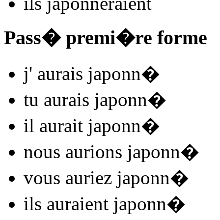
ils
japonn
e
r
aient
Pass� premi�re forme
j'
aurais japonn
�
tu
aurais japonn
�
il
aurait japonn
�
nous
aurions japonn
�
vous
auriez japonn
�
ils
auraient japonn
�