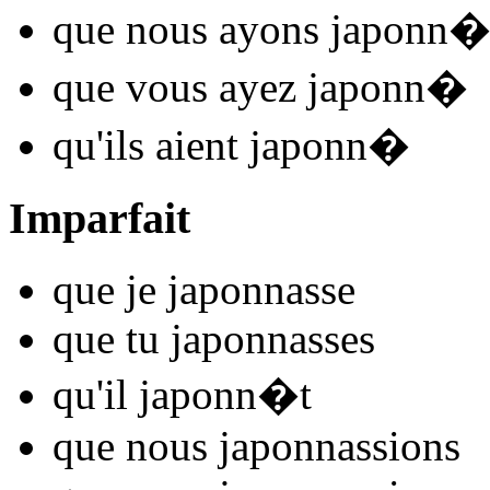
que nous
ayons japonn
que vous
ayez japonn
�
qu'ils
aient japonn
�
Imparfait
que je
japonn
asse
que tu
japonn
asses
qu'il
japonn
�t
que nous
japonn
assions