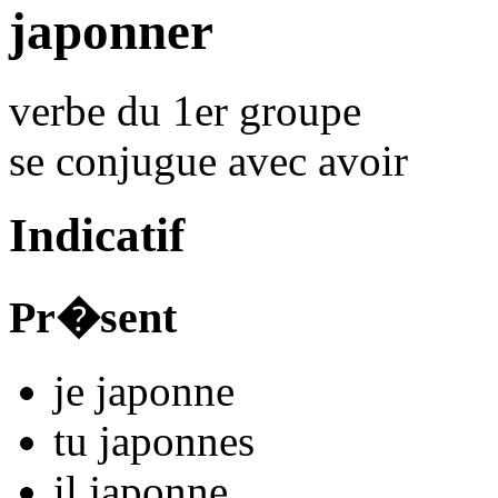
japonner
verbe du 1er groupe
se conjugue avec
avoir
Indicatif
Pr�sent
je
japonn
e
tu
japonn
es
il
japonn
e