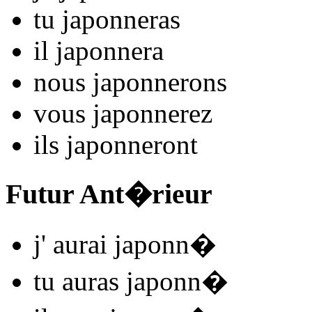
tu
japonn
e
r
as
il
japonn
e
r
a
nous
japonn
e
r
ons
vous
japonn
e
r
ez
ils
japonn
e
r
ont
Futur Ant�rieur
j'
aurai japonn
�
tu
auras japonn
�