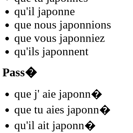
qu'il
japonn
e
que nous
japonn
ions
que vous
japonn
iez
qu'ils
japonn
ent
Pass�
que j'
aie japonn
�
que tu
aies japonn
�
qu'il
ait japonn
�