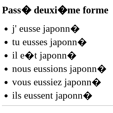
Pass� deuxi�me forme
j'
eusse japonn
�
tu
eusses japonn
�
il
e�t japonn
�
nous
eussions japonn
�
vous
eussiez japonn
�
ils
eussent japonn
�