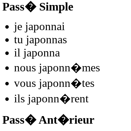
Pass� Simple
je
japonn
ai
tu
japonn
as
il
japonn
a
nous
japonn
�mes
vous
japonn
�tes
ils
japonn
�rent
Pass� Ant�rieur