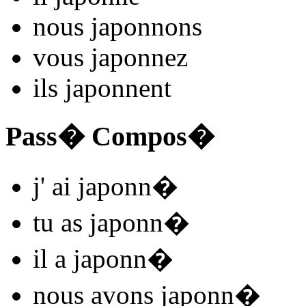
nous
japonn
ons
vous
japonn
ez
ils
japonn
ent
Pass� Compos�
j'
ai japonn
�
tu
as japonn
�
il
a japonn
�
nous
avons japonn
�