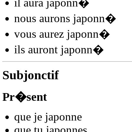
il
aura japonn
�
nous
aurons japonn
�
vous
aurez japonn
�
ils
auront japonn
�
Subjonctif
Pr�sent
que je
japonn
e
que tu
japonn
es