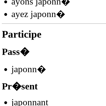
ayons japonn
�
ayez japonn
�
Participe
Pass�
japonn
�
Pr�sent
japonn
ant