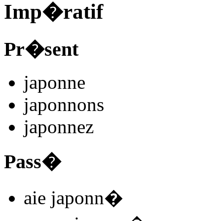
Imp�ratif
Pr�sent
japonn
e
japonn
ons
japonn
ez
Pass�
aie japonn
�