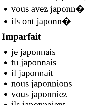
vous
avez japonn
�
ils
ont japonn
�
Imparfait
je
japonn
ais
tu
japonn
ais
il
japonn
ait
nous
japonn
ions
vous
japonn
iez
ils
japonn
aient