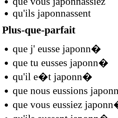
que vous
japonn
assiez
qu'ils
japonn
assent
Plus-que-parfait
que j'
eusse japonn
�
que tu
eusses japonn
�
qu'il
e�t japonn
�
que nous
eussions japon
que vous
eussiez japonn