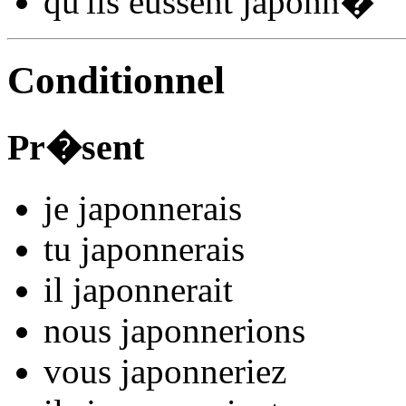
qu'ils
eussent japonn
�
Conditionnel
Pr�sent
je
japonn
e
r
ais
tu
japonn
e
r
ais
il
japonn
e
r
ait
nous
japonn
e
r
ions
vous
japonn
e
r
iez