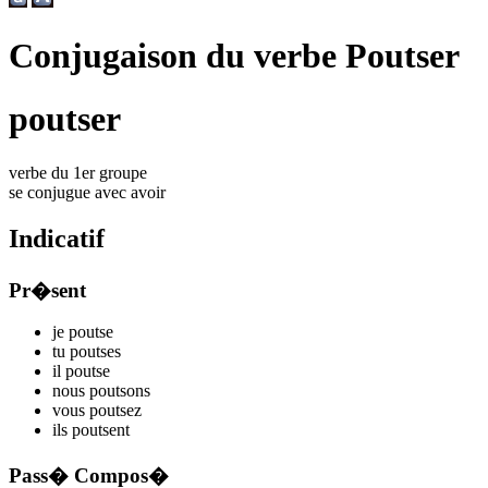
Conjugaison du verbe Poutser
poutser
verbe du 1er groupe
se conjugue avec
avoir
Indicatif
Pr�sent
je
pouts
e
tu
pouts
es
il
pouts
e
nous
pouts
ons
vous
pouts
ez
ils
pouts
ent
Pass� Compos�