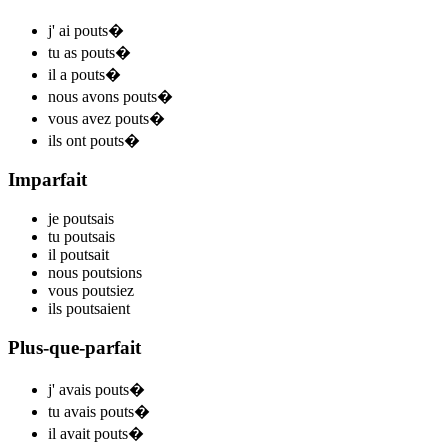
j'
ai pouts
�
tu
as pouts
�
il
a pouts
�
nous
avons pouts
�
vous
avez pouts
�
ils
ont pouts
�
Imparfait
je
pouts
ais
tu
pouts
ais
il
pouts
ait
nous
pouts
ions
vous
pouts
iez
ils
pouts
aient
Plus-que-parfait
j'
avais pouts
�
tu
avais pouts
�
il
avait pouts
�