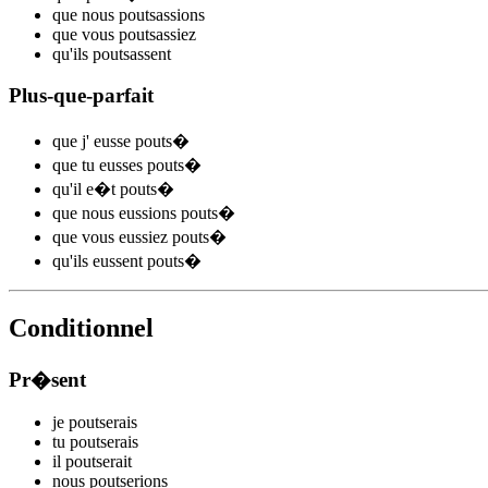
que nous
pouts
assions
que vous
pouts
assiez
qu'ils
pouts
assent
Plus-que-parfait
que j'
eusse pouts
�
que tu
eusses pouts
�
qu'il
e�t pouts
�
que nous
eussions pouts
�
que vous
eussiez pouts
�
qu'ils
eussent pouts
�
Conditionnel
Pr�sent
je
pouts
e
r
ais
tu
pouts
e
r
ais
il
pouts
e
r
ait
nous
pouts
e
r
ions