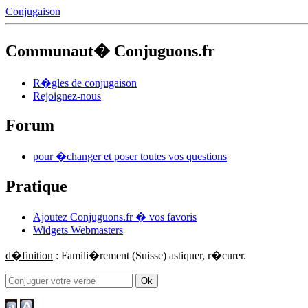
Conjugaison
Communaut� Conjuguons.fr
R�gles de conjugaison
Rejoignez-nous
Forum
pour �changer et poser toutes vos questions
Pratique
Ajoutez Conjuguons.fr � vos favoris
Widgets Webmasters
d�finition
: Famili�rement (Suisse) astiquer, r�curer.