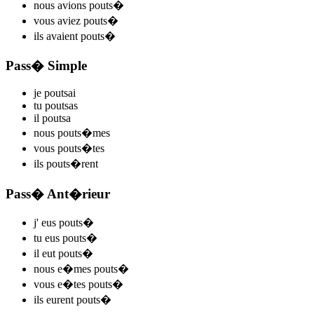
nous
avions pouts
�
vous
aviez pouts
�
ils
avaient pouts
�
Pass� Simple
je
pouts
ai
tu
pouts
as
il
pouts
a
nous
pouts
�mes
vous
pouts
�tes
ils
pouts
�rent
Pass� Ant�rieur
j'
eus pouts
�
tu
eus pouts
�
il
eut pouts
�
nous
e�mes pouts
�
vous
e�tes pouts
�
ils
eurent pouts
�