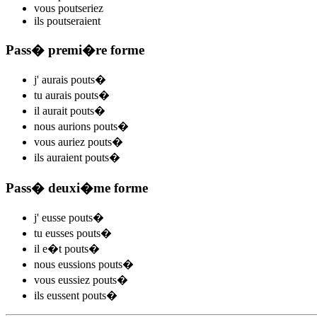
vous
pouts
e
r
iez
ils
pouts
e
r
aient
Pass� premi�re forme
j'
aurais pouts
�
tu
aurais pouts
�
il
aurait pouts
�
nous
aurions pouts
�
vous
auriez pouts
�
ils
auraient pouts
�
Pass� deuxi�me forme
j'
eusse pouts
�
tu
eusses pouts
�
il
e�t pouts
�
nous
eussions pouts
�
vous
eussiez pouts
�
ils
eussent pouts
�