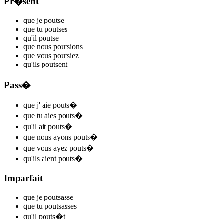
Pr�sent
que je
pouts
e
que tu
pouts
es
qu'il
pouts
e
que nous
pouts
ions
que vous
pouts
iez
qu'ils
pouts
ent
Pass�
que j'
aie pouts
�
que tu
aies pouts
�
qu'il
ait pouts
�
que nous
ayons pouts
�
que vous
ayez pouts
�
qu'ils
aient pouts
�
Imparfait
que je
pouts
asse
que tu
pouts
asses
qu'il
pouts
�t