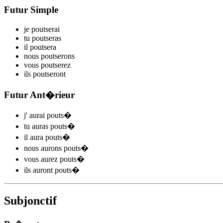
Futur Simple
je
pouts
e
r
ai
tu
pouts
e
r
as
il
pouts
e
r
a
nous
pouts
e
r
ons
vous
pouts
e
r
ez
ils
pouts
e
r
ont
Futur Ant�rieur
j'
aurai pouts
�
tu
auras pouts
�
il
aura pouts
�
nous
aurons pouts
�
vous
aurez pouts
�
ils
auront pouts
�
Subjonctif