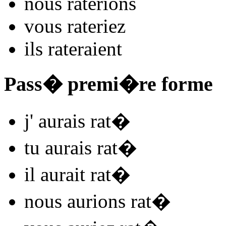
nous
rat
e
r
ions
vous
rat
e
r
iez
ils
rat
e
r
aient
Pass� premi�re forme
j'
aurais rat
�
tu
aurais rat
�
il
aurait rat
�
nous
aurions rat
�