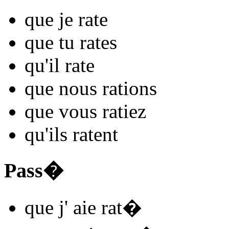
que je
rat
e
que tu
rat
es
qu'il
rat
e
que nous
rat
ions
que vous
rat
iez
qu'ils
rat
ent
Pass�
que j'
aie rat
�