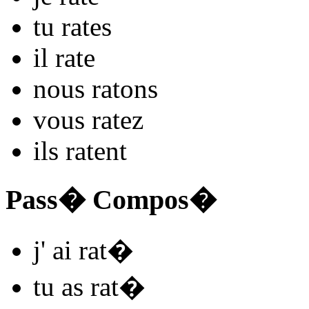
tu
rat
es
il
rat
e
nous
rat
ons
vous
rat
ez
ils
rat
ent
Pass� Compos�
j'
ai rat
�
tu
as rat
�