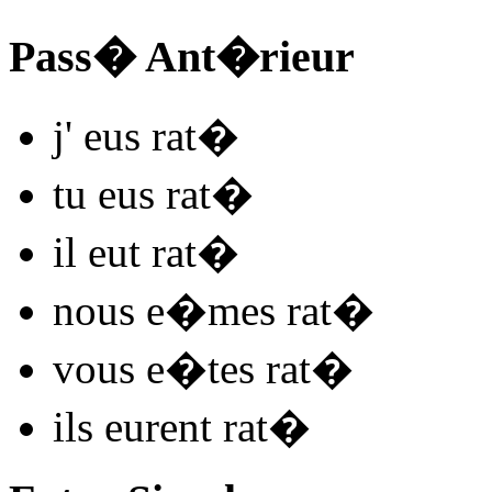
Pass� Ant�rieur
j'
eus rat
�
tu
eus rat
�
il
eut rat
�
nous
e�mes rat
�
vous
e�tes rat
�
ils
eurent rat
�