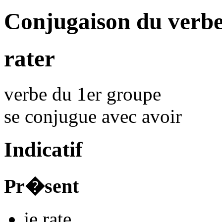
Conjugaison du verbe
rater
verbe du 1er groupe
se conjugue avec
avoir
Indicatif
Pr�sent
je
rat
e