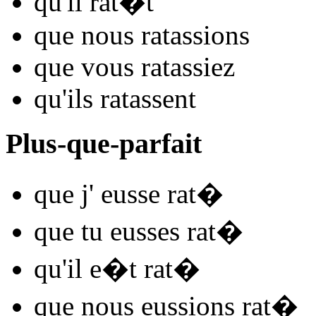
qu'il
rat
�t
que nous
rat
assions
que vous
rat
assiez
qu'ils
rat
assent
Plus-que-parfait
que j'
eusse rat
�
que tu
eusses rat
�
qu'il
e�t rat
�
que nous
eussions rat
�