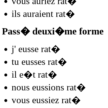
vous
auriez rat
�
ils
auraient rat
�
Pass� deuxi�me forme
j'
eusse rat
�
tu
eusses rat
�
il
e�t rat
�
nous
eussions rat
�
vous
eussiez rat
�