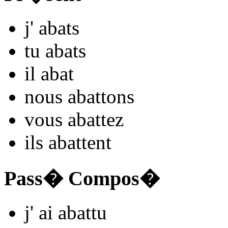
j'
aba
ts
tu
aba
ts
il
aba
t
nous
aba
ttons
vous
aba
ttez
ils
aba
ttent
Pass� Compos�
j'
ai aba
ttu