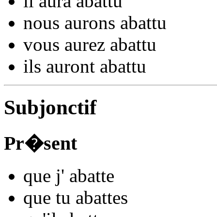
il
aura aba
ttu
nous
aurons aba
ttu
vous
aurez aba
ttu
ils
auront aba
ttu
Subjonctif
Pr�sent
que j'
aba
tte
que tu
aba
ttes