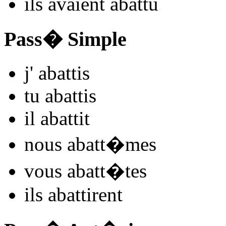
ils
avaient aba
ttu
Pass� Simple
j'
aba
ttis
tu
aba
ttis
il
aba
ttit
nous
aba
tt�mes
vous
aba
tt�tes
ils
aba
ttirent