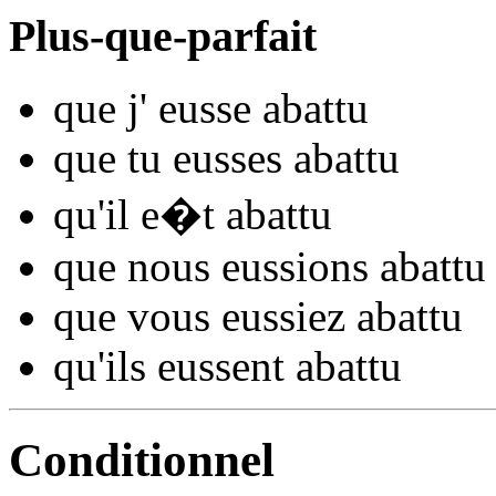
Plus-que-parfait
que j'
eusse aba
ttu
que tu
eusses aba
ttu
qu'il
e�t aba
ttu
que nous
eussions aba
ttu
que vous
eussiez aba
ttu
qu'ils
eussent aba
ttu
Conditionnel