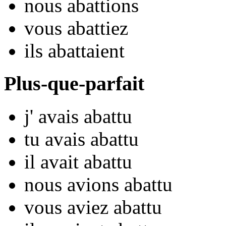
nous
aba
ttions
vous
aba
ttiez
ils
aba
ttaient
Plus-que-parfait
j'
avais aba
ttu
tu
avais aba
ttu
il
avait aba
ttu
nous
avions aba
ttu
vous
aviez aba
ttu