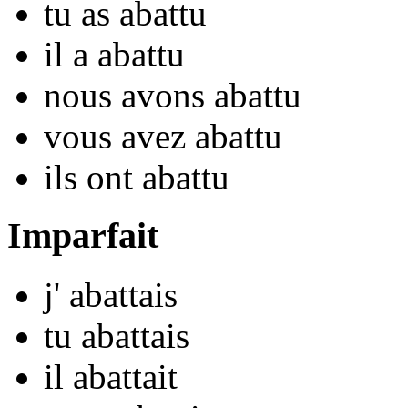
tu
as aba
ttu
il
a aba
ttu
nous
avons aba
ttu
vous
avez aba
ttu
ils
ont aba
ttu
Imparfait
j'
aba
ttais
tu
aba
ttais
il
aba
ttait