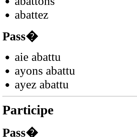
aba
ttons
aba
ttez
Pass�
aie aba
ttu
ayons aba
ttu
ayez aba
ttu
Participe
Pass�