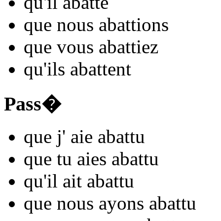
qu'il
aba
tte
que nous
aba
ttions
que vous
aba
ttiez
qu'ils
aba
ttent
Pass�
que j'
aie aba
ttu
que tu
aies aba
ttu
qu'il
ait aba
ttu
que nous
ayons aba
ttu