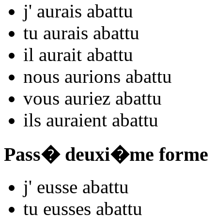
j'
aurais aba
ttu
tu
aurais aba
ttu
il
aurait aba
ttu
nous
aurions aba
ttu
vous
auriez aba
ttu
ils
auraient aba
ttu
Pass� deuxi�me forme
j'
eusse aba
ttu
tu
eusses aba
ttu