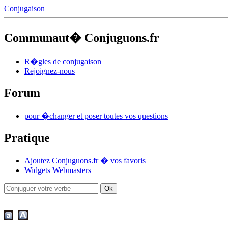
Conjugaison
Communaut� Conjuguons.fr
R�gles de conjugaison
Rejoignez-nous
Forum
pour �changer et poser toutes vos questions
Pratique
Ajoutez Conjuguons.fr � vos favoris
Widgets Webmasters