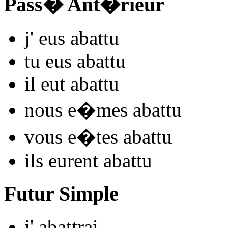
Pass� Ant�rieur
j'
eus aba
ttu
tu
eus aba
ttu
il
eut aba
ttu
nous
e�mes aba
ttu
vous
e�tes aba
ttu
ils
eurent aba
ttu
Futur Simple
j'
aba
ttrai