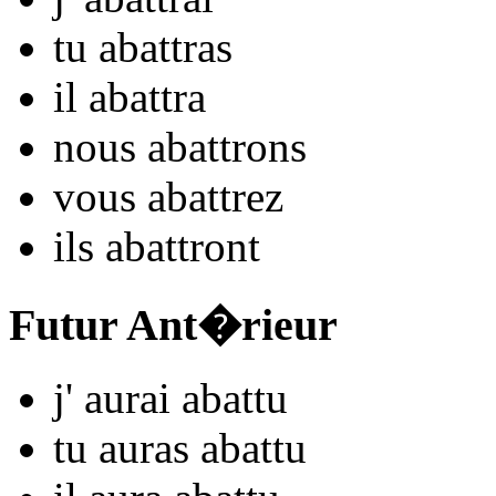
tu
aba
ttras
il
aba
ttra
nous
aba
ttrons
vous
aba
ttrez
ils
aba
ttront
Futur Ant�rieur
j'
aurai aba
ttu
tu
auras aba
ttu