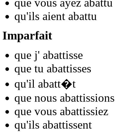
que vous
ayez aba
ttu
qu'ils
aient aba
ttu
Imparfait
que j'
aba
ttisse
que tu
aba
ttisses
qu'il
aba
tt�t
que nous
aba
ttissions
que vous
aba
ttissiez
qu'ils
aba
ttissent