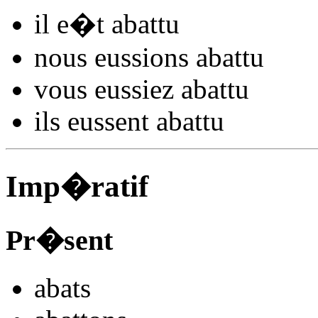
il
e�t aba
ttu
nous
eussions aba
ttu
vous
eussiez aba
ttu
ils
eussent aba
ttu
Imp�ratif
Pr�sent
aba
ts