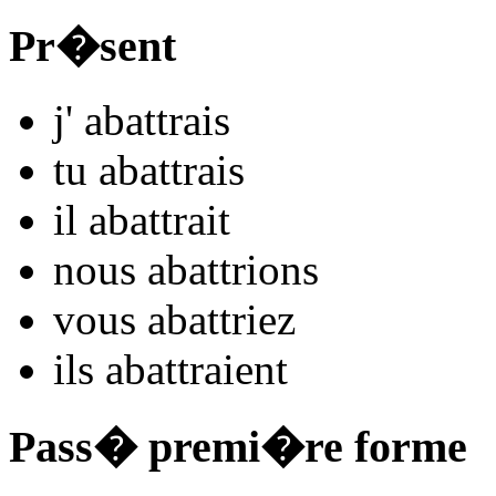
Pr�sent
j'
aba
ttrais
tu
aba
ttrais
il
aba
ttrait
nous
aba
ttrions
vous
aba
ttriez
ils
aba
ttraient
Pass� premi�re forme