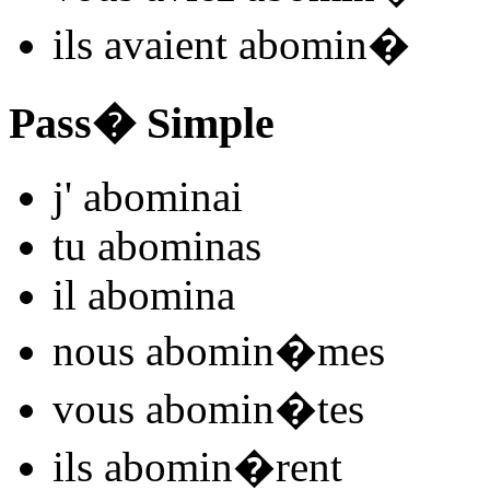
ils
avaient abomin
�
Pass� Simple
j'
abomin
ai
tu
abomin
as
il
abomin
a
nous
abomin
�mes
vous
abomin
�tes
ils
abomin
�rent