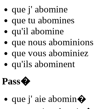
que j'
abomin
e
que tu
abomin
es
qu'il
abomin
e
que nous
abomin
ions
que vous
abomin
iez
qu'ils
abomin
ent
Pass�
que j'
aie abomin
�