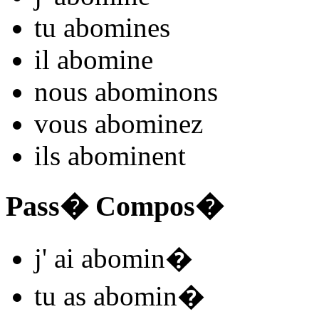
tu
abomin
es
il
abomin
e
nous
abomin
ons
vous
abomin
ez
ils
abomin
ent
Pass� Compos�
j'
ai abomin
�
tu
as abomin
�