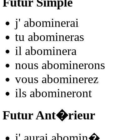
Futur Simple
j'
abomin
e
r
ai
tu
abomin
e
r
as
il
abomin
e
r
a
nous
abomin
e
r
ons
vous
abomin
e
r
ez
ils
abomin
e
r
ont
Futur Ant�rieur
j'
aurai abomin
�