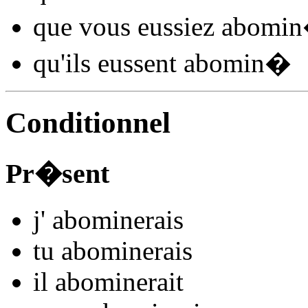
que vous
eussiez abomin
qu'ils
eussent abomin
�
Conditionnel
Pr�sent
j'
abomin
e
r
ais
tu
abomin
e
r
ais
il
abomin
e
r
ait