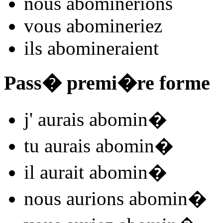
nous
abomin
e
r
ions
vous
abomin
e
r
iez
ils
abomin
e
r
aient
Pass� premi�re forme
j'
aurais abomin
�
tu
aurais abomin
�
il
aurait abomin
�
nous
aurions abomin
�