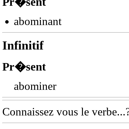
Pr�sent
abomin
ant
Infinitif
Pr�sent
abominer
Connaissez vous le verbe...