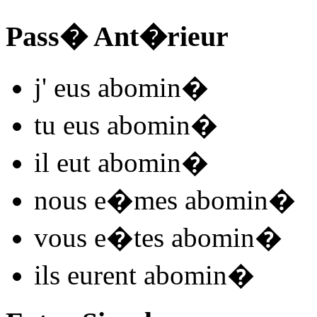
Pass� Ant�rieur
j'
eus abomin
�
tu
eus abomin
�
il
eut abomin
�
nous
e�mes abomin
�
vous
e�tes abomin
�
ils
eurent abomin
�