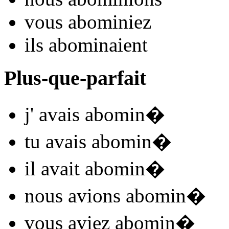
vous
abomin
iez
ils
abomin
aient
Plus-que-parfait
j'
avais abomin
�
tu
avais abomin
�
il
avait abomin
�
nous
avions abomin
�
vous
aviez abomin
�