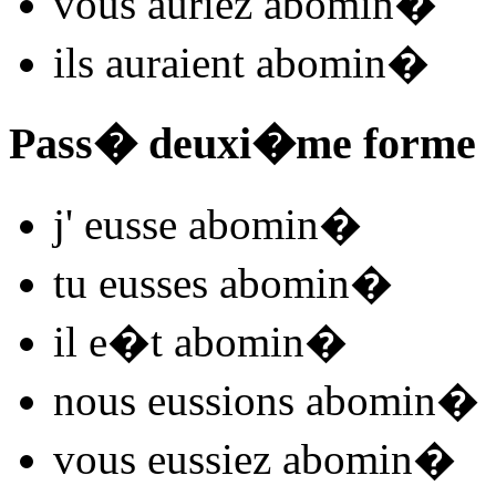
vous
auriez abomin
�
ils
auraient abomin
�
Pass� deuxi�me forme
j'
eusse abomin
�
tu
eusses abomin
�
il
e�t abomin
�
nous
eussions abomin
�
vous
eussiez abomin
�