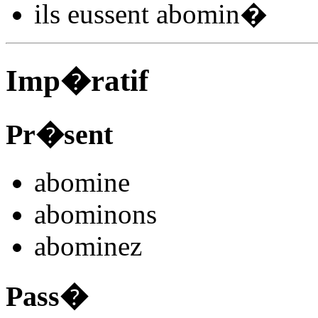
ils
eussent abomin
�
Imp�ratif
Pr�sent
abomin
e
abomin
ons
abomin
ez
Pass�