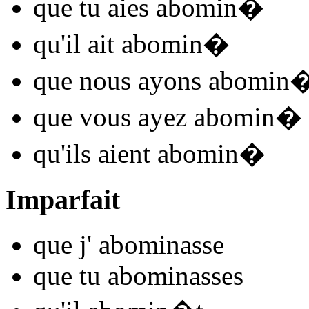
que tu
aies abomin
�
qu'il
ait abomin
�
que nous
ayons abomin
que vous
ayez abomin
�
qu'ils
aient abomin
�
Imparfait
que j'
abomin
asse
que tu
abomin
asses