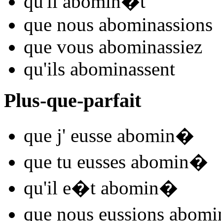
qu'il
abomin
�t
que nous
abomin
assions
que vous
abomin
assiez
qu'ils
abomin
assent
Plus-que-parfait
que j'
eusse abomin
�
que tu
eusses abomin
�
qu'il
e�t abomin
�
que nous
eussions abomi