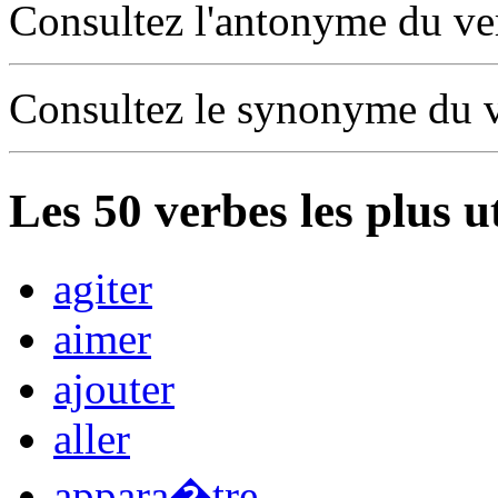
Consultez l'antonyme du v
Consultez le synonyme du 
Les
50
verbes les plus u
agiter
aimer
ajouter
aller
appara�tre