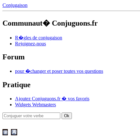
Conjugaison
Communaut� Conjuguons.fr
R�gles de conjugaison
Rejoignez-nous
Forum
pour �changer et poser toutes vos questions
Pratique
Ajoutez Conjuguons.fr � vos favoris
Widgets Webmasters