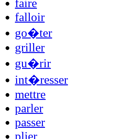
faire
falloir
go�ter
griller
gu�rir
int�resser
mettre
parler
passer
plier