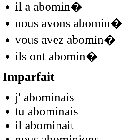
il
a abomin
�
nous
avons abomin
�
vous
avez abomin
�
ils
ont abomin
�
Imparfait
j'
abomin
ais
tu
abomin
ais
il
abomin
ait
nous
abomin
ions